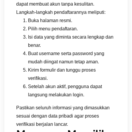
dapat membuat akun tanpa kesulitan.
Langkah-langkah pendaftarannya meliputi:
Buka halaman resmi.
Pilih menu pendaftaran.
Isi data yang diminta secara lengkap dan
benar.
Buat username serta password yang
mudah diingat namun tetap aman.
Kirim formulir dan tunggu proses
verifikasi.
Setelah akun aktif, pengguna dapat
langsung melakukan login.
Pastikan seluruh informasi yang dimasukkan
sesuai dengan data pribadi agar proses
verifikasi berjalan lancar.