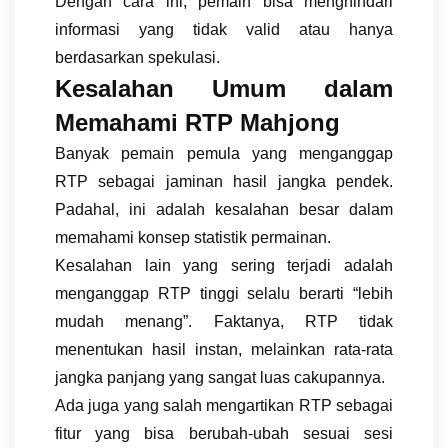
Dengan cara ini, pemain bisa menghindari
informasi yang tidak valid atau hanya
berdasarkan spekulasi.
Kesalahan Umum dalam
Memahami RTP Mahjong
Banyak pemain pemula yang menganggap
RTP sebagai jaminan hasil jangka pendek.
Padahal, ini adalah kesalahan besar dalam
memahami konsep statistik permainan.
Kesalahan lain yang sering terjadi adalah
menganggap RTP tinggi selalu berarti “lebih
mudah menang”. Faktanya, RTP tidak
menentukan hasil instan, melainkan rata-rata
jangka panjang yang sangat luas cakupannya.
Ada juga yang salah mengartikan RTP sebagai
fitur yang bisa berubah-ubah sesuai sesi