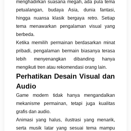
menghadirkan suasana megah, ada pula tema
petualangan, budaya Asia, dunia fantasi,
hingga nuansa klasik bergaya retro. Setiap
tema menawarkan pengalaman visual yang
berbeda.
Ketika memilih permainan berdasarkan minat
pribadi, pengalaman bermain biasanya terasa
lebih menyenangkan dibanding hanya
mengikuti tren atau rekomendasi orang lain.
Perhatikan Desain Visual dan
Audio
Game modern tidak hanya mengandalkan
mekanisme permainan, tetapi juga kualitas
grafis dan audio.
Animasi yang halus, ilustrasi yang menarik,
serta musik latar yang sesuai tema mampu