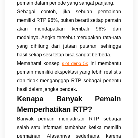
pemain dalam periode yang sangat panjang.
Sebagai contoh, jika sebuah permainan
memiliki RTP 96%, bukan berarti setiap pemain
akan mendapatkan kembali 96% dari
modalnya. Angka tersebut merupakan rata-rata
yang dihitung dari jutaan putaran, sehingga
hasil setiap sesi tetap bisa sangat berbeda.
Memahami konsep
ini membantu
slot depo 5k
pemain memiliki ekspektasi yang lebih realistis
dan tidak menganggap RTP sebagai penentu
hasil dalam jangka pendek.
Kenapa Banyak Pemain
Memperhatikan RTP?
Banyak pemain menjadikan RTP sebagai
salah satu informasi tambahan ketika memilih
permainan. Alasannya sederhana, karena