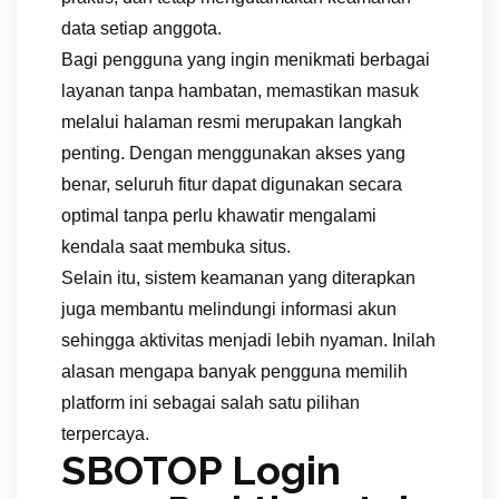
data setiap anggota.
Bagi pengguna yang ingin menikmati berbagai
layanan tanpa hambatan, memastikan masuk
melalui halaman resmi merupakan langkah
penting. Dengan menggunakan akses yang
benar, seluruh fitur dapat digunakan secara
optimal tanpa perlu khawatir mengalami
kendala saat membuka situs.
Selain itu, sistem keamanan yang diterapkan
juga membantu melindungi informasi akun
sehingga aktivitas menjadi lebih nyaman. Inilah
alasan mengapa banyak pengguna memilih
platform ini sebagai salah satu pilihan
terpercaya.
SBOTOP Login