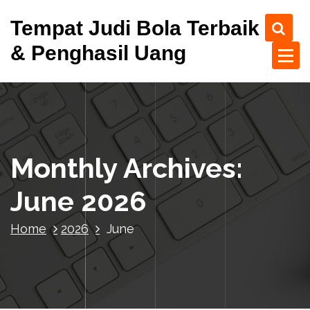
S
Tempat Judi Bola Terbaik
k
i
& Penghasil Uang
p
t
o
c
o
n
t
Monthly Archives:
e
n
June 2026
t
Home
2026
June