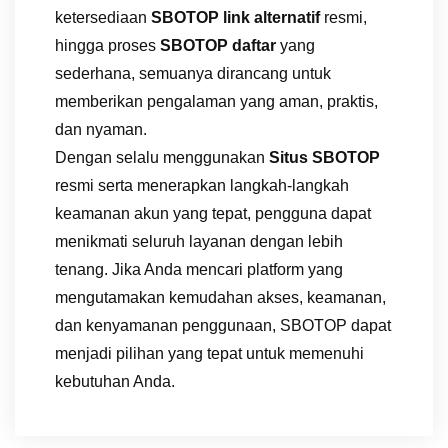
ketersediaan
SBOTOP link alternatif
resmi,
hingga proses
SBOTOP daftar
yang
sederhana, semuanya dirancang untuk
memberikan pengalaman yang aman, praktis,
dan nyaman.
Dengan selalu menggunakan
Situs SBOTOP
resmi serta menerapkan langkah-langkah
keamanan akun yang tepat, pengguna dapat
menikmati seluruh layanan dengan lebih
tenang. Jika Anda mencari platform yang
mengutamakan kemudahan akses, keamanan,
dan kenyamanan penggunaan, SBOTOP dapat
menjadi pilihan yang tepat untuk memenuhi
kebutuhan Anda.