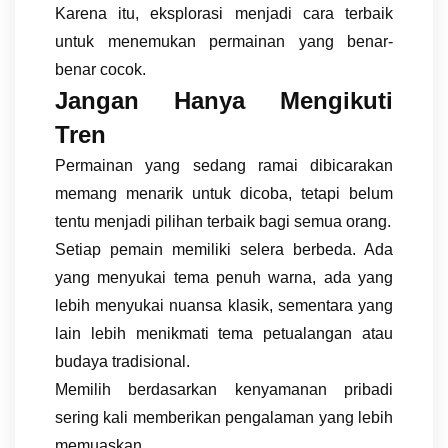
Karena itu, eksplorasi menjadi cara terbaik
untuk menemukan permainan yang benar-
benar cocok.
Jangan Hanya Mengikuti
Tren
Permainan yang sedang ramai dibicarakan
memang menarik untuk dicoba, tetapi belum
tentu menjadi pilihan terbaik bagi semua orang.
Setiap pemain memiliki selera berbeda. Ada
yang menyukai tema penuh warna, ada yang
lebih menyukai nuansa klasik, sementara yang
lain lebih menikmati tema petualangan atau
budaya tradisional.
Memilih berdasarkan kenyamanan pribadi
sering kali memberikan pengalaman yang lebih
memuaskan.