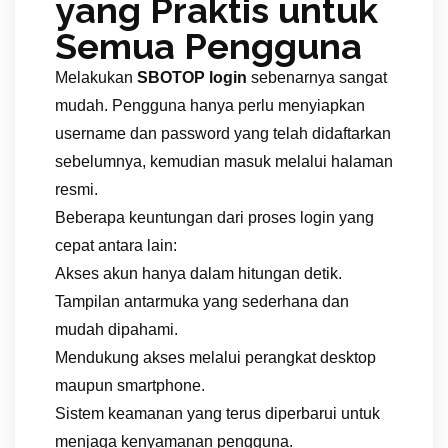
yang Praktis untuk
Semua Pengguna
Melakukan
SBOTOP login
sebenarnya sangat
mudah. Pengguna hanya perlu menyiapkan
username dan password yang telah didaftarkan
sebelumnya, kemudian masuk melalui halaman
resmi.
Beberapa keuntungan dari proses login yang
cepat antara lain:
Akses akun hanya dalam hitungan detik.
Tampilan antarmuka yang sederhana dan
mudah dipahami.
Mendukung akses melalui perangkat desktop
maupun smartphone.
Sistem keamanan yang terus diperbarui untuk
menjaga kenyamanan pengguna.