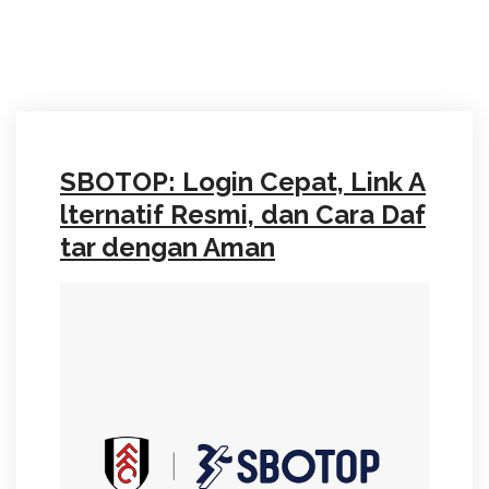
SBOTOP: Login Cepat, Link A
lternatif Resmi, dan Cara Daf
tar dengan Aman