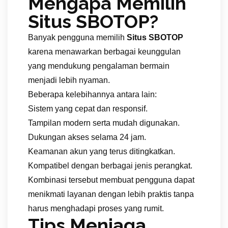
Mengapa Memilih
Situs SBOTOP?
Banyak pengguna memilih
Situs SBOTOP
karena menawarkan berbagai keunggulan
yang mendukung pengalaman bermain
menjadi lebih nyaman.
Beberapa kelebihannya antara lain:
Sistem yang cepat dan responsif.
Tampilan modern serta mudah digunakan.
Dukungan akses selama 24 jam.
Keamanan akun yang terus ditingkatkan.
Kompatibel dengan berbagai jenis perangkat.
Kombinasi tersebut membuat pengguna dapat
menikmati layanan dengan lebih praktis tanpa
harus menghadapi proses yang rumit.
Tips Menjaga