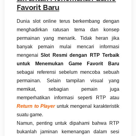
Favorit Baru
Dunia slot online terus berkembang dengan
menghadirkan ratusan tema dan konsep
permainan yang menarik. Tidak heran jika
banyak pemain mulai mencari informasi
mengenai
Slot Resmi dengan RTP Terbaik
untuk Menemukan Game Favorit Baru
sebagai referensi sebelum mencoba sebuah
permainan. Selain tampilan visual yang
memikat, sebagian pemain juga
memperhatikan informasi seperti RTP atau
Return to Player
untuk mengenal karakteristik
suatu game.
Namun, penting untuk dipahami bahwa RTP
bukanlah jaminan kemenangan dalam sesi