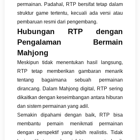
permainan. Padahal, RTP bersifat tetap dalam
struktur game tertentu, kecuali ada versi atau
pembaruan resmi dari pengembang.
Hubungan RTP dengan
Pengalaman Bermain
Mahjong
Meskipun tidak menentukan hasil langsung,
RTP tetap memberikan gambaran menarik
tentang bagaimana sebuah permainan
dirancang. Dalam Mahjong digital, RTP sering
dikaitkan dengan keseimbangan antara hiburan
dan sistem permainan yang adil.
Semakin dipahami dengan baik, RTP bisa
membantu pemain menikmati permainan
dengan perspektif yang lebih realistis. Tidak