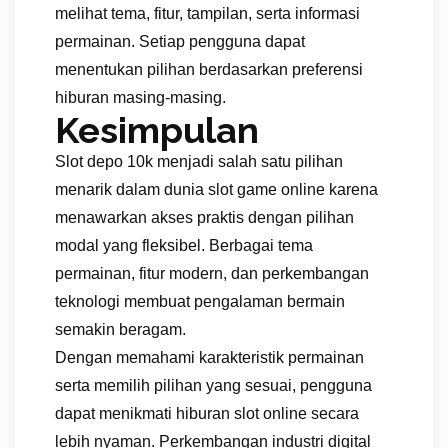
melihat tema, fitur, tampilan, serta informasi
permainan. Setiap pengguna dapat
menentukan pilihan berdasarkan preferensi
hiburan masing-masing.
Kesimpulan
Slot depo 10k menjadi salah satu pilihan
menarik dalam dunia slot game online karena
menawarkan akses praktis dengan pilihan
modal yang fleksibel. Berbagai tema
permainan, fitur modern, dan perkembangan
teknologi membuat pengalaman bermain
semakin beragam.
Dengan memahami karakteristik permainan
serta memilih pilihan yang sesuai, pengguna
dapat menikmati hiburan slot online secara
lebih nyaman. Perkembangan industri digital