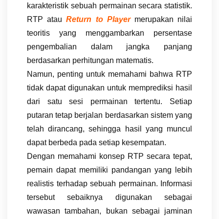
karakteristik sebuah permainan secara statistik.
RTP atau
Return to Player
merupakan nilai
teoritis yang menggambarkan persentase
pengembalian dalam jangka panjang
berdasarkan perhitungan matematis.
Namun, penting untuk memahami bahwa RTP
tidak dapat digunakan untuk memprediksi hasil
dari satu sesi permainan tertentu. Setiap
putaran tetap berjalan berdasarkan sistem yang
telah dirancang, sehingga hasil yang muncul
dapat berbeda pada setiap kesempatan.
Dengan memahami konsep RTP secara tepat,
pemain dapat memiliki pandangan yang lebih
realistis terhadap sebuah permainan. Informasi
tersebut sebaiknya digunakan sebagai
wawasan tambahan, bukan sebagai jaminan