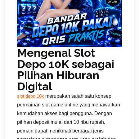
Mengenal Slot
Depo 10K sebagai
Pilihan Hiburan
Digital
merupakan salah satu konsep
slot depo 10k
permainan slot game online yang menawarkan
kemudahan akses bagi pengguna. Dengan
pilihan deposit mulai dari 10 ribu rupiah,
pemain dapat menikmati berbagai jenis