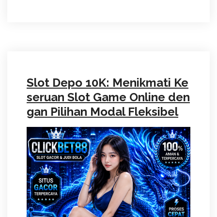
Slot Depo 10K: Menikmati Ke
seruan Slot Game Online den
gan Pilihan Modal Fleksibel