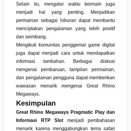
Selain itu, mengatur waktu bermain juga
menjadi hal yang penting. Menjadikan
permainan sebagai hiburan dapat membantu
menciptakan pengalaman yang lebih positif
dan seimbang.
Mengikuti komunitas penggemar game digital
juga dapat menjadi cara untuk mendapatkan
informasi tambahan. Berbagai diskusi
mengenai pembaruan, tampilan permainan,
dan pengalaman pengguna dapat memberikan
wawasan menarik mengenai Great Rhino
Megaways.
Kesimpulan
Great Rhino Megaways Pragmatic Play dan
Informasi RTP Slot
menjadi pembahasan
menarik karena menggabungkan tema safari