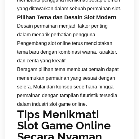
yang ditawarkan dalam sebuah permainan slot.
Pilihan Tema dan Desain Slot Modern
Desain permainan menjadi faktor penting
dalam menarik perhatian pengguna.
Pengembang slot online terus menciptakan
tema baru dengan kombinasi warna, karakter,
dan cerita yang kreatif.
Beragam pilihan tema membuat pemain dapat
menemukan permainan yang sesuai dengan
selera. Mulai dari konsep sederhana hingga
permainan dengan tampilan futuristik tersedia
dalam industri slot game online.
Tips Menikmati
Slot Game Online
Secara Nyaman