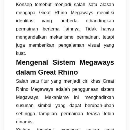
Konsep tersebut menjadi salah satu alasan
mengapa Great Rhino Megaways memiliki
identitas yang berbeda dibandingkan
permainan bertema lainnya. Tidak hanya
mengandalkan mekanisme permainan, tetapi
juga memberikan pengalaman visual yang
kuat.
Mengenal Sistem Megaways
dalam Great Rhino
Salah satu fitur yang menjadi ciri khas Great
Rhino Megaways adalah penggunaan sistem
Megaways. Mekanisme ini menghadirkan
susunan simbol yang dapat berubah-ubah
sehingga tampilan permainan terasa lebih
dinamis.
Sistem tersebut membuat setiap sesi