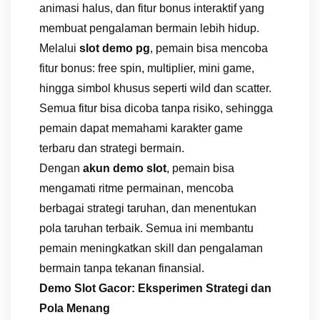
animasi halus, dan fitur bonus interaktif yang
membuat pengalaman bermain lebih hidup.
Melalui
slot demo pg
, pemain bisa mencoba
fitur bonus: free spin, multiplier, mini game,
hingga simbol khusus seperti wild dan scatter.
Semua fitur bisa dicoba tanpa risiko, sehingga
pemain dapat memahami karakter game
terbaru dan strategi bermain.
Dengan
akun demo slot
, pemain bisa
mengamati ritme permainan, mencoba
berbagai strategi taruhan, dan menentukan
pola taruhan terbaik. Semua ini membantu
pemain meningkatkan skill dan pengalaman
bermain tanpa tekanan finansial.
Demo Slot Gacor: Eksperimen Strategi dan
Pola Menang