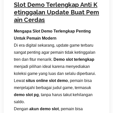
Slot Demo Terlengkap Anti K
etinggalan Update Buat Pem
ain Cerdas
Mengapa Slot Demo Terlengkap Penting
Untuk Pemain Modern
Di era digital sekarang, update game terbaru
sangat penting agar pemain tidak ketinggalan
tren dan fitur menarik.
Demo slot terlengkap
menjadi pilihan ideal karena menyediakan
koleksi game yang luas dan selalu diperbarui.
Lewat
situs online slot demo
, pemain bisa
menjelajahi berbagai judul game, termasuk
demo slot pg
, tanpa harus takut kehilangan
saldo.
Dengan
akun demo slot
, pemain bisa