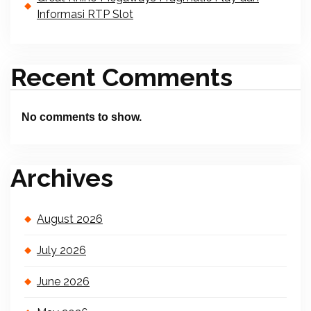
Informasi RTP Slot
Recent Comments
No comments to show.
Archives
August 2026
July 2026
June 2026