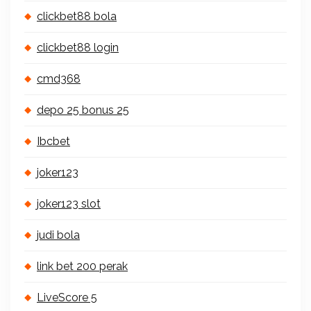
clickbet88 bola
clickbet88 login
cmd368
depo 25 bonus 25
Ibcbet
joker123
joker123 slot
judi bola
link bet 200 perak
LiveScore 5