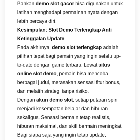
Bahkan
demo slot gacor
bisa digunakan untuk
latihan menghadapi permainan nyata dengan
lebih percaya diri.
Kesimpulan: Slot Demo Terlengkap Anti
Ketinggalan Update
Pada akhirnya,
demo slot terlengkap
adalah
pilihan tepat bagi pemain yang ingin selalu up-
to-date dengan game terbaru. Lewat
situs
online slot demo
, pemain bisa mencoba
berbagai judul, merasakan sensasi fitur bonus,
dan melatih strategi tanpa risiko.
Dengan
akun demo slot
, setiap putaran spin
menjadi kesempatan belajar dan hiburan
sekaligus. Sensasi bermain tetap realistis,
hiburan maksimal, dan skill bermain meningkat.
Bagi siapa saja yang ingin tetap update,