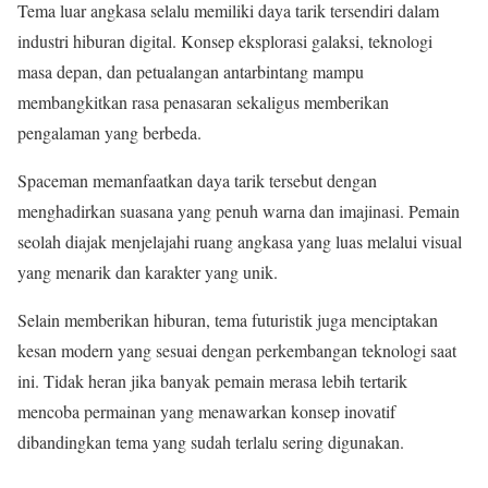
Tema luar angkasa selalu memiliki daya tarik tersendiri dalam
industri hiburan digital. Konsep eksplorasi galaksi, teknologi
masa depan, dan petualangan antarbintang mampu
membangkitkan rasa penasaran sekaligus memberikan
pengalaman yang berbeda.
Spaceman memanfaatkan daya tarik tersebut dengan
menghadirkan suasana yang penuh warna dan imajinasi. Pemain
seolah diajak menjelajahi ruang angkasa yang luas melalui visual
yang menarik dan karakter yang unik.
Selain memberikan hiburan, tema futuristik juga menciptakan
kesan modern yang sesuai dengan perkembangan teknologi saat
ini. Tidak heran jika banyak pemain merasa lebih tertarik
mencoba permainan yang menawarkan konsep inovatif
dibandingkan tema yang sudah terlalu sering digunakan.