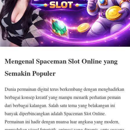
Mengenal Spaceman Slot Online yang
Semakin Populer
Dunia permainan digital terus berkembang dengan menghadirkan
berbagai konsep kreatif yang mampu menarik perhatian pemain
dari berbagai kalangan. Salah satu tema yang belakangan ini
banyak diperbincangkan adalah Spaceman Slot Online.
Permainan ini hadir dengan nuansa luar angkasa yang modern,
memadukan visual futuristik, animasi yang dinamis, serta suasana