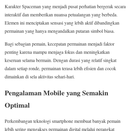
Karakter Spaceman yang menjadi pusat perhatian bergerak secara
interaktif dan memberikan nuansa petualangan yang berbeda.
Elemen ini menciptakan sensasi yang lebih aktif dibandingkan
permainan yang hanya mengandalkan putaran simbol biasa.
Bagi sebagian pemain, kecepatan permainan menjadi faktor
penting karena mampu menjaga fokus dan meningkatkan
keseruan selama bermain. Dengan durasi yang relatif singkat
dalam setiap ronde, permainan terasa lebih efisien dan cocok
dimainkan di sela aktivitas sehari-hari.
Pengalaman Mobile yang Semakin
Optimal
Perkembangan teknologi smartphone membuat banyak pemain
lebih sering mengakses permainan digital melalui perangkat