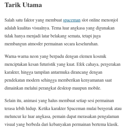
Tarik Utama
Salah satu faktor yang membuat
spaceman
slot online menonjol
adalah kualitas visualnya. Tema luar angkasa yang digunakan
tidak hanya menjadi latar belakang semata, tetapi juga
membangun atmosfer permainan secara keseluruhan.
Warna-warna neon yang berpadu dengan elemen kosmik
menciptakan kesan futuristik yang kuat. Efek cahaya, pergerakan
karakter, hingga tampilan antarmuka dirancang dengan
pendekatan modern sehingga memberikan kenyamanan saat
dimainkan melalui perangkat desktop maupun mobile.
Selain itu, animasi yang halus membuat setiap sesi permainan
terasa lebih hidup. Ketika karakter Spaceman mulai bergerak atau
meluncur ke luar angkasa, pemain dapat merasakan pengalaman
visual yang berbeda dari kebanyakan permainan bertema klasik.