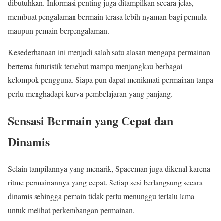
dibutuhkan. Informasi penting juga ditampilkan secara jelas,
membuat pengalaman bermain terasa lebih nyaman bagi pemula
maupun pemain berpengalaman.
Kesederhanaan ini menjadi salah satu alasan mengapa permainan
bertema futuristik tersebut mampu menjangkau berbagai
kelompok pengguna. Siapa pun dapat menikmati permainan tanpa
perlu menghadapi kurva pembelajaran yang panjang.
Sensasi Bermain yang Cepat dan
Dinamis
Selain tampilannya yang menarik, Spaceman juga dikenal karena
ritme permainannya yang cepat. Setiap sesi berlangsung secara
dinamis sehingga pemain tidak perlu menunggu terlalu lama
untuk melihat perkembangan permainan.