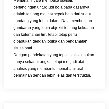
Memahami cara membaca statistik
pertandingan untuk judi bola pada dasarnya
adalah tentang melihat sepak bola dari sudut
pandang yang lebih dalam. Data memberikan
gambaran yang lebih objektif tentang kekuatan
dan kelemahan tim, tetapi tetap perlu
dipadukan dengan logika dan pengamatan
situasional.
Dengan pendekatan yang tepat, statistik bukan
hanya sekadar angka, tetapi menjadi alat
analisis yang membantu memahami arah
permainan dengan lebih jelas dan terstruktur.