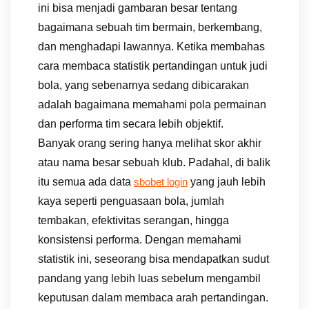
ini bisa menjadi gambaran besar tentang
bagaimana sebuah tim bermain, berkembang,
dan menghadapi lawannya. Ketika membahas
cara membaca statistik pertandingan untuk judi
bola, yang sebenarnya sedang dibicarakan
adalah bagaimana memahami pola permainan
dan performa tim secara lebih objektif.
Banyak orang sering hanya melihat skor akhir
atau nama besar sebuah klub. Padahal, di balik
itu semua ada data
yang jauh lebih
sbobet login
kaya seperti penguasaan bola, jumlah
tembakan, efektivitas serangan, hingga
konsistensi performa. Dengan memahami
statistik ini, seseorang bisa mendapatkan sudut
pandang yang lebih luas sebelum mengambil
keputusan dalam membaca arah pertandingan.