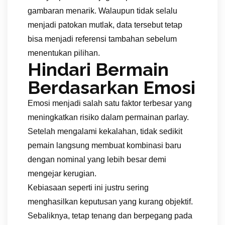
gambaran menarik. Walaupun tidak selalu
menjadi patokan mutlak, data tersebut tetap
bisa menjadi referensi tambahan sebelum
menentukan pilihan.
Hindari Bermain
Berdasarkan Emosi
Emosi menjadi salah satu faktor terbesar yang
meningkatkan risiko dalam permainan parlay.
Setelah mengalami kekalahan, tidak sedikit
pemain langsung membuat kombinasi baru
dengan nominal yang lebih besar demi
mengejar kerugian.
Kebiasaan seperti ini justru sering
menghasilkan keputusan yang kurang objektif.
Sebaliknya, tetap tenang dan berpegang pada