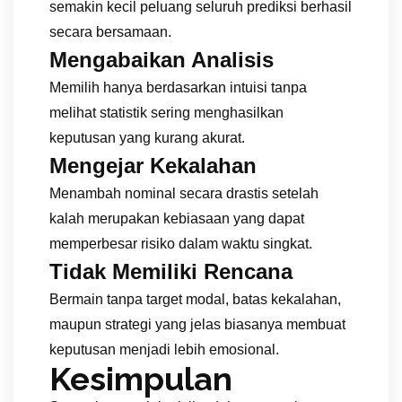
semakin kecil peluang seluruh prediksi berhasil
secara bersamaan.
Mengabaikan Analisis
Memilih hanya berdasarkan intuisi tanpa
melihat statistik sering menghasilkan
keputusan yang kurang akurat.
Mengejar Kekalahan
Menambah nominal secara drastis setelah
kalah merupakan kebiasaan yang dapat
memperbesar risiko dalam waktu singkat.
Tidak Memiliki Rencana
Bermain tanpa target modal, batas kekalahan,
maupun strategi yang jelas biasanya membuat
keputusan menjadi lebih emosional.
Kesimpulan