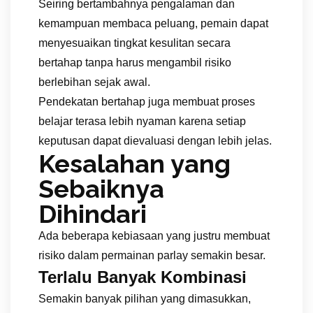
Seiring bertambahnya pengalaman dan
kemampuan membaca peluang, pemain dapat
menyesuaikan tingkat kesulitan secara
bertahap tanpa harus mengambil risiko
berlebihan sejak awal.
Pendekatan bertahap juga membuat proses
belajar terasa lebih nyaman karena setiap
keputusan dapat dievaluasi dengan lebih jelas.
Kesalahan yang
Sebaiknya
Dihindari
Ada beberapa kebiasaan yang justru membuat
risiko dalam permainan parlay semakin besar.
Terlalu Banyak Kombinasi
Semakin banyak pilihan yang dimasukkan,