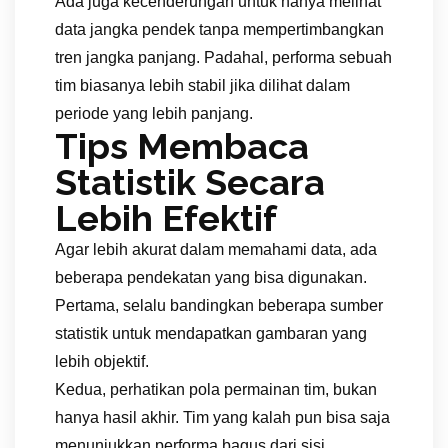
Ada juga kecenderungan untuk hanya melihat
data jangka pendek tanpa mempertimbangkan
tren jangka panjang. Padahal, performa sebuah
tim biasanya lebih stabil jika dilihat dalam
periode yang lebih panjang.
Tips Membaca
Statistik Secara
Lebih Efektif
Agar lebih akurat dalam memahami data, ada
beberapa pendekatan yang bisa digunakan.
Pertama, selalu bandingkan beberapa sumber
statistik untuk mendapatkan gambaran yang
lebih objektif.
Kedua, perhatikan pola permainan tim, bukan
hanya hasil akhir. Tim yang kalah pun bisa saja
menunjukkan performa bagus dari sisi