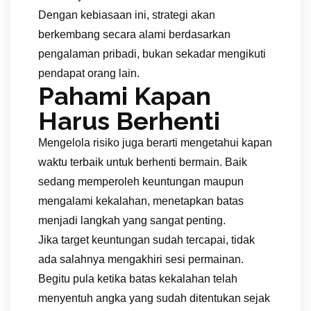
Dengan kebiasaan ini, strategi akan
berkembang secara alami berdasarkan
pengalaman pribadi, bukan sekadar mengikuti
pendapat orang lain.
Pahami Kapan
Harus Berhenti
Mengelola risiko juga berarti mengetahui kapan
waktu terbaik untuk berhenti bermain. Baik
sedang memperoleh keuntungan maupun
mengalami kekalahan, menetapkan batas
menjadi langkah yang sangat penting.
Jika target keuntungan sudah tercapai, tidak
ada salahnya mengakhiri sesi permainan.
Begitu pula ketika batas kekalahan telah
menyentuh angka yang sudah ditentukan sejak