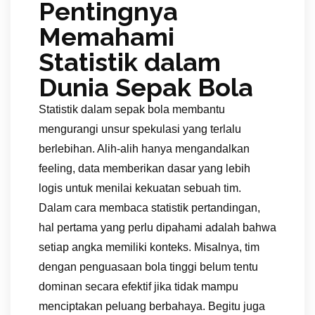
Pentingnya
Memahami
Statistik dalam
Dunia Sepak Bola
Statistik dalam sepak bola membantu
mengurangi unsur spekulasi yang terlalu
berlebihan. Alih-alih hanya mengandalkan
feeling, data memberikan dasar yang lebih
logis untuk menilai kekuatan sebuah tim.
Dalam cara membaca statistik pertandingan,
hal pertama yang perlu dipahami adalah bahwa
setiap angka memiliki konteks. Misalnya, tim
dengan penguasaan bola tinggi belum tentu
dominan secara efektif jika tidak mampu
menciptakan peluang berbahaya. Begitu juga