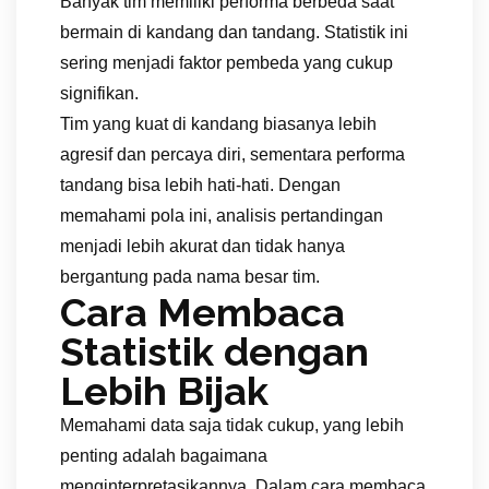
Banyak tim memiliki performa berbeda saat
bermain di kandang dan tandang. Statistik ini
sering menjadi faktor pembeda yang cukup
signifikan.
Tim yang kuat di kandang biasanya lebih
agresif dan percaya diri, sementara performa
tandang bisa lebih hati-hati. Dengan
memahami pola ini, analisis pertandingan
menjadi lebih akurat dan tidak hanya
bergantung pada nama besar tim.
Cara Membaca
Statistik dengan
Lebih Bijak
Memahami data saja tidak cukup, yang lebih
penting adalah bagaimana
menginterpretasikannya. Dalam cara membaca