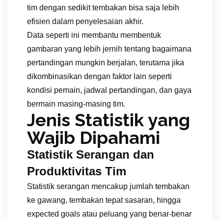
tim dengan sedikit tembakan bisa saja lebih
efisien dalam penyelesaian akhir.
Data seperti ini membantu membentuk
gambaran yang lebih jernih tentang bagaimana
pertandingan mungkin berjalan, terutama jika
dikombinasikan dengan faktor lain seperti
kondisi pemain, jadwal pertandingan, dan gaya
bermain masing-masing tim.
Jenis Statistik yang
Wajib Dipahami
Statistik Serangan dan
Produktivitas Tim
Statistik serangan mencakup jumlah tembakan
ke gawang, tembakan tepat sasaran, hingga
expected goals atau peluang yang benar-benar