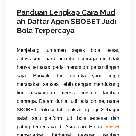
Panduan Lengkap Cara Mud
ah Daftar Agen SBOBET Judi
Bola Terpercaya
Menjelang turnamen sepak bola besar,
antusiasme para pecinta olahraga ini tidak
hanya terbatas pada menonton pertandingan
saja. Banyak dari mereka yang ingin
merasakan sensasi lebih dengan mendukung
tim kesayangan mereka melalui taruhan
olahraga. Dalam dunia judi bola online, nama
SBOBET tentu sudah tidak asing lagi. Sebagai
salah satu platform judi bola terbesar dan
paling terpercaya di Asia dan Eropa,
sbobet
menawarkan berbagai pasaran taruhan