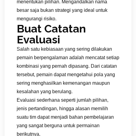
menentukan pilihan. Mengandalkan nama
besar saja bukan strategi yang ideal untuk
mengurangi risiko.
Buat Catatan
Evaluasi
Salah satu kebiasaan yang sering dilakukan
pemain berpengalaman adalah mencatat setiap
kombinasi yang pernah dipasang. Dari catatan
tersebut, pemain dapat mengetahui pola yang
sering menghasilkan kemenangan maupun
kesalahan yang berulang.
Evaluasi sederhana seperti jumlah pilihan,
jenis pertandingan, hingga alasan memilih
suatu tim dapat menjadi bahan pembelajaran
yang sangat berguna untuk permainan
berikutnya.