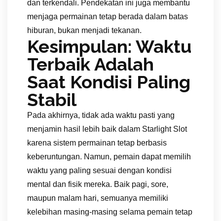
dan terkendali. Pendekatan ini juga membantu
menjaga permainan tetap berada dalam batas
hiburan, bukan menjadi tekanan.
Kesimpulan: Waktu
Terbaik Adalah
Saat Kondisi Paling
Stabil
Pada akhirnya, tidak ada waktu pasti yang
menjamin hasil lebih baik dalam Starlight Slot
karena sistem permainan tetap berbasis
keberuntungan. Namun, pemain dapat memilih
waktu yang paling sesuai dengan kondisi
mental dan fisik mereka. Baik pagi, sore,
maupun malam hari, semuanya memiliki
kelebihan masing-masing selama pemain tetap