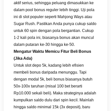
aktif serius, sehingga peluang dimasukkan ke
dalam pool bonus reguler lebih tinggi. Uji pola
ini di slot populer seperti Mahjong Ways atau
Sugar Rush. Pastikan Anda punya cukup saldo
untuk 60 spin dengan pola bergantian. Cukup
1-2 kali pola ini, biasanya bonus akan muncul
dalam putaran ke-30 hingga ke-50.
Mengatur Waktu Memicu Fitur Beli Bonus
(Jika Ada)
Untuk slot depo 5k, kadang lebih efisien
membeli bonus daripada menunggu. Tapi
dengan modal 5k, beli bonus biasanya butuh
50x-100x taruhan (misal 100 bet berarti
Rp10.000 sekali beli). Maka strateginya adalah
kumpulkan saldo dulu dari spin kecil. Mainlah
hingga saldo minimal 15k (3x deposit), baru