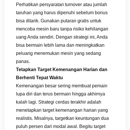
Perhatikan persyaratan turnover atau jumlah
taruhan yang harus dipenuhi sebelum bonus
bisa ditarik. Gunakan putaran gratis untuk
mencoba mesin baru tanpa risiko kehilangan
uang Anda sendiri. Dengan strategi ini, Anda
bisa bermain lebih lama dan meningkatkan
peluang menemukan mesin yang sedang
panas.
Tetapkan Target Kemenangan Harian dan
Berhenti Tepat Waktu
Kemenangan besar sering membuat pemain
lupa diri dan terus bermain hingga akhirnya
kalah lagi. Strategi cerdas terakhir adalah
menetapkan target kemenangan harian yang
realistis. Misalnya, targetkan keuntungan dua
puluh persen dari modal awal. Begitu target