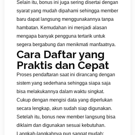
Selain itu, bonus ini juga sering disertai dengan
syarat yang mudah dipahami sehingga member
baru dapat langsung menggunakannya tanpa
hambatan. Kemudahan ini menjadi alasan
mengapa banyak pengguna tertarik untuk
segera bergabung dan menikmati manfaatnya.
Cara Daftar yang
Praktis dan Cepat
Proses pendaftaran saat ini dirancang dengan
sistem yang sederhana sehingga siapa saja
bisa melakukannya dalam waktu singkat.
Cukup dengan mengisi data yang diperlukan
secara lengkap, akun sudah siap digunakan.
Setelah itu, bonus new member langsung bisa
diklaim dan digunakan sesuai kebutuhan.
Langkah-langkahnya pun sangat mudah: