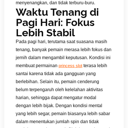
menyenangkan, dan tidak terburu-buru.
Waktu Tenang di
Pagi Hari: Fokus
Lebih Stabil
Pada pagi hari, terutama saat suasana masih
tenang, banyak pemain merasa lebih fokus dan
jernih dalam mengambil keputusan. Kondisi ini
membuat permainan
terasa lebih
princess slot
santai karena tidak ada gangguan yang
berlebihan. Selain itu, pemain cenderung
belum terpengaruh oleh kelelahan aktivitas
harian, sehingga dapat mengatur modal
dengan lebih bijak. Dengan kondisi mental
yang lebih segar, pemain biasanya lebih sabar
dalam menentukan jumlah spin dan tidak