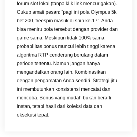
forum slot lokal (tanpa klik link mencurigakan).
Cukup amati pesan: “pagi ini pola Olympus 5k
bet 200, freespin masuk di spin ke-17”. Anda
bisa meniru pola tersebut dengan provider dan
game sama. Meskipun tidak 100% sama,
probabilitas bonus muncul lebih tinggi karena
algoritma RTP cenderung berulang dalam
periode tertentu. Namun jangan hanya
mengandalkan orang lain. Kombinasikan
dengan pengamatan Anda sendiri. Strategi jitu
ini membutuhkan konsistensi mencatat dan
mencoba. Bonus yang mudah bukan berarti
instan, tetapi hasil dari koleksi data dan
eksekusi tepat.