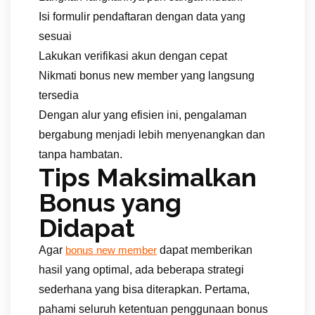
Isi formulir pendaftaran dengan data yang
sesuai
Lakukan verifikasi akun dengan cepat
Nikmati bonus new member yang langsung
tersedia
Dengan alur yang efisien ini, pengalaman
bergabung menjadi lebih menyenangkan dan
tanpa hambatan.
Tips Maksimalkan
Bonus yang
Didapat
Agar
dapat memberikan
bonus new member
hasil yang optimal, ada beberapa strategi
sederhana yang bisa diterapkan. Pertama,
pahami seluruh ketentuan penggunaan bonus