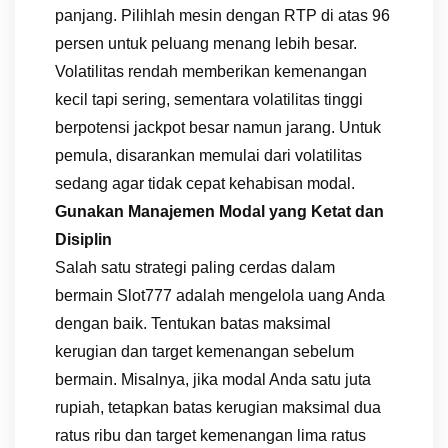
panjang. Pilihlah mesin dengan RTP di atas 96
persen untuk peluang menang lebih besar.
Volatilitas rendah memberikan kemenangan
kecil tapi sering, sementara volatilitas tinggi
berpotensi jackpot besar namun jarang. Untuk
pemula, disarankan memulai dari volatilitas
sedang agar tidak cepat kehabisan modal.
Gunakan Manajemen Modal yang Ketat dan
Disiplin
Salah satu strategi paling cerdas dalam
bermain Slot777 adalah mengelola uang Anda
dengan baik. Tentukan batas maksimal
kerugian dan target kemenangan sebelum
bermain. Misalnya, jika modal Anda satu juta
rupiah, tetapkan batas kerugian maksimal dua
ratus ribu dan target kemenangan lima ratus