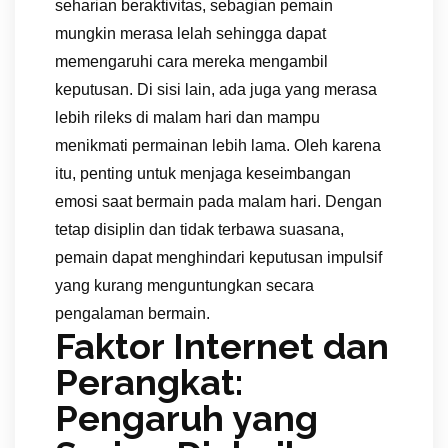
seharian beraktivitas, sebagian pemain
mungkin merasa lelah sehingga dapat
memengaruhi cara mereka mengambil
keputusan. Di sisi lain, ada juga yang merasa
lebih rileks di malam hari dan mampu
menikmati permainan lebih lama. Oleh karena
itu, penting untuk menjaga keseimbangan
emosi saat bermain pada malam hari. Dengan
tetap disiplin dan tidak terbawa suasana,
pemain dapat menghindari keputusan impulsif
yang kurang menguntungkan secara
pengalaman bermain.
Faktor Internet dan
Perangkat:
Pengaruh yang