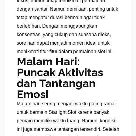
fokus, namun tetap menikmati permainan
dengan santai. Namun demikian, penting untuk
tetap mengatur durasi bermain agar tidak
berlebihan. Dengan menggabungkan
konsentrasi yang cukup dan suasana rileks,
sore hari dapat menjadi momen ideal untuk
menikmati fitur-fitur dalam permainan slot ini.
Malam Hari:
Puncak Aktivitas
dan Tantangan
Emosi
Malam hari sering menjadi waktu paling ramai
untuk bermain Starlight Slot karena banyak
pemain memiliki waktu luang. Namun, kondisi
ini juga membawa tantangan tersendiri. Setelah