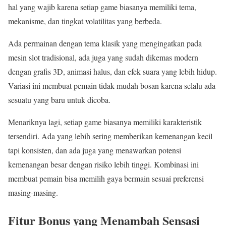
hal yang wajib karena setiap game biasanya memiliki tema,
mekanisme, dan tingkat volatilitas yang berbeda.
Ada permainan dengan tema klasik yang mengingatkan pada
mesin slot tradisional, ada juga yang sudah dikemas modern
dengan grafis 3D, animasi halus, dan efek suara yang lebih hidup.
Variasi ini membuat pemain tidak mudah bosan karena selalu ada
sesuatu yang baru untuk dicoba.
Menariknya lagi, setiap game biasanya memiliki karakteristik
tersendiri. Ada yang lebih sering memberikan kemenangan kecil
tapi konsisten, dan ada juga yang menawarkan potensi
kemenangan besar dengan risiko lebih tinggi. Kombinasi ini
membuat pemain bisa memilih gaya bermain sesuai preferensi
masing-masing.
Fitur Bonus yang Menambah Sensasi