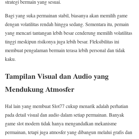
strategi bermain yang sesuai.
Bagi yang suka permainan stabil, biasanya akan memilih game
dengan volatilitas rendah hingga sedang. Sementara itu, pemain
yang mencari tantangan lebih besar cenderung memilih volatilitas
tinggi meskipun risikonya juga lebih besar. Fleksibilitas ini
membuat pengalaman bermain terasa lebih personal dan tidak
kaku.
Tampilan Visual dan Audio yang
Mendukung Atmosfer
Hal lain yang membuat Slot77 cukup menarik adalah perhatian
pada detail visual dan audio dalam setiap permainan. Banyak
game slot modern tidak hanya mengandalkan mekanisme
permainan, tetapi juga atmosfer yang dibangun melalui grafis dan