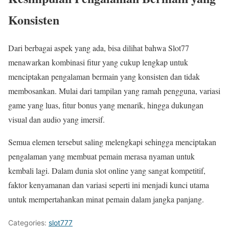
Konsisten
Dari berbagai aspek yang ada, bisa dilihat bahwa Slot77
menawarkan kombinasi fitur yang cukup lengkap untuk
menciptakan pengalaman bermain yang konsisten dan tidak
membosankan. Mulai dari tampilan yang ramah pengguna, variasi
game yang luas, fitur bonus yang menarik, hingga dukungan
visual dan audio yang imersif.
Semua elemen tersebut saling melengkapi sehingga menciptakan
pengalaman yang membuat pemain merasa nyaman untuk
kembali lagi. Dalam dunia slot online yang sangat kompetitif,
faktor kenyamanan dan variasi seperti ini menjadi kunci utama
untuk mempertahankan minat pemain dalam jangka panjang.
Categories:
slot777