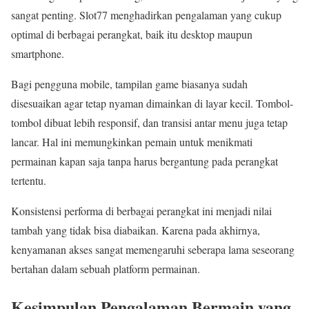
sangat penting. Slot77 menghadirkan pengalaman yang cukup
optimal di berbagai perangkat, baik itu desktop maupun
smartphone.
Bagi pengguna mobile, tampilan game biasanya sudah
disesuaikan agar tetap nyaman dimainkan di layar kecil. Tombol-
tombol dibuat lebih responsif, dan transisi antar menu juga tetap
lancar. Hal ini memungkinkan pemain untuk menikmati
permainan kapan saja tanpa harus bergantung pada perangkat
tertentu.
Konsistensi performa di berbagai perangkat ini menjadi nilai
tambah yang tidak bisa diabaikan. Karena pada akhirnya,
kenyamanan akses sangat memengaruhi seberapa lama seseorang
bertahan dalam sebuah platform permainan.
Kesimpulan Pengalaman Bermain yang