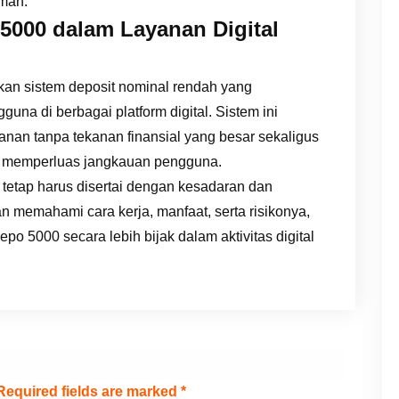
aman.
5000 dalam Layanan Digital
an sistem deposit nominal rendah yang
a di berbagai platform digital. Sistem ini
an tanpa tekanan finansial yang besar sekaligus
k memperluas jangkauan pengguna.
tetap harus disertai dengan kesadaran dan
 memahami cara kerja, manfaat, serta risikonya,
 5000 secara lebih bijak dalam aktivitas digital
Required fields are marked
*