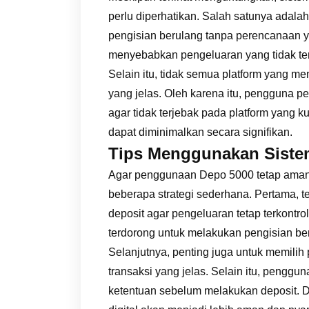
perlu diperhatikan. Salah satunya ada
pengisian berulang tanpa perencanaan yan
menyebabkan pengeluaran yang tidak t
Selain itu, tidak semua platform yang me
yang jelas. Oleh karena itu, pengguna per
agar tidak terjebak pada platform yang 
dapat diminimalkan secara signifikan.
Tips Menggunakan Sistem
Agar penggunaan Depo 5000 tetap aman
beberapa strategi sederhana. Pertama, 
deposit agar pengeluaran tetap terkontr
terdorong untuk melakukan pengisian be
Selanjutnya, penting juga untuk memilih p
transaksi yang jelas. Selain itu, pengg
ketentuan sebelum melakukan deposit.