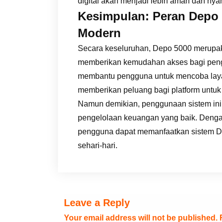
digital akan menjadi lebih aman dan ny
Kesimpulan: Peran Depo 
Modern
Secara keseluruhan, Depo 5000 merupak
memberikan kemudahan akses bagi penggun
membantu pengguna untuk mencoba layan
memberikan peluang bagi platform untu
Namun demikian, penggunaan sistem ini 
pengelolaan keuangan yang baik. Dengan
pengguna dapat memanfaatkan sistem Depo
sehari-hari.
Leave a Reply
Your email address will not be published.