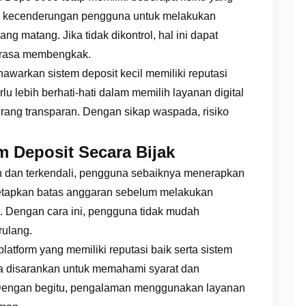
lah kecenderungan pengguna untuk melakukan
g matang. Jika tidak dikontrol, hal ini dapat
erasa membengkak.
nawarkan sistem deposit kecil memiliki reputasi
lu lebih berhati-hati dalam memilih layanan digital
kurang transparan. Dengan sikap waspada, risiko
 Deposit Secara Bijak
 dan terkendali, pengguna sebaiknya menerapkan
tetapkan batas anggaran sebelum melakukan
ol. Dengan cara ini, pengguna tidak mudah
rulang.
latform yang memiliki reputasi baik serta sistem
una disarankan untuk memahami syarat dan
 Dengan begitu, pengalaman menggunakan layanan