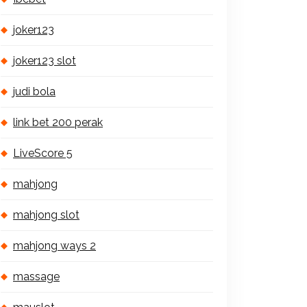
joker123
joker123 slot
judi bola
link bet 200 perak
LiveScore 5
mahjong
mahjong slot
mahjong ways 2
massage