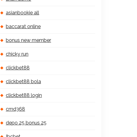
asianbookie all
baccarat online
bonus new member
chicky run
clickbet88
clickbet88 bola
clickbet88 login
cmd368
depo 25 bonus 25
Ibcbet