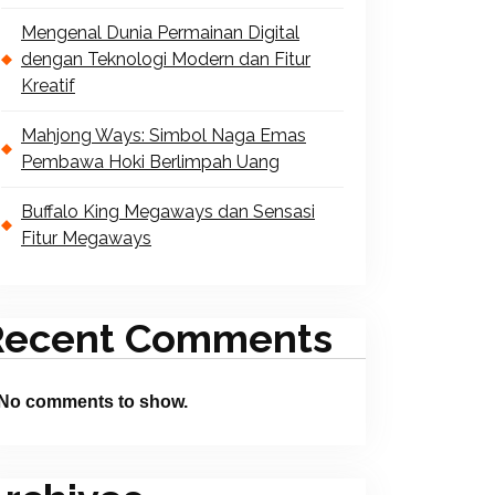
Mengenal Dunia Permainan Digital
dengan Teknologi Modern dan Fitur
Kreatif
Mahjong Ways: Simbol Naga Emas
Pembawa Hoki Berlimpah Uang
Buffalo King Megaways dan Sensasi
Fitur Megaways
Recent Comments
No comments to show.