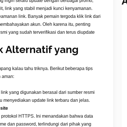
A
ng ingin selalu update dengan berbagai promo,
it, link yang stabil menjadi kunci kenyamanan.
amanan link. Banyak pemain tergoda klik link dari
embahayakan akun. Oleh karena itu, penting
mi yang sudah terverifikasi dan terus diupdate
k Alternatif yang
mpang kalau tahu triknya. Berikut beberapa tips
n aman:
 link yang digunakan berasal dari sumber resmi
lu menyediakan update link terbaru dan jelas.
site
protokol HTTPS. Ini menandakan bahwa data
me dan password, terlindungi dari pihak yang