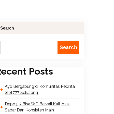
Search
Search
ecent Posts
Ayo Bergabung di Komunitas Pecinta
Slot777 Sekarang
Depo 5K Bisa WD Berkali Kali, Asal
Sabar Dan Konsisten Main