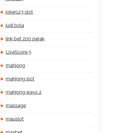
joker123 slot
judi bola
link bet 200 perak
LiveScore 5
mahjong
mahjong slot
mahjong ways 2
massage
mauslot
maxbet