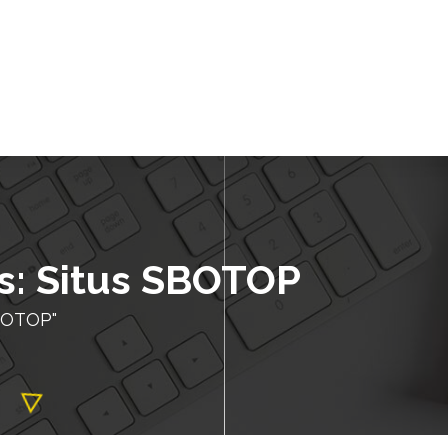
s: Situs SBOTOP
SBOTOP"