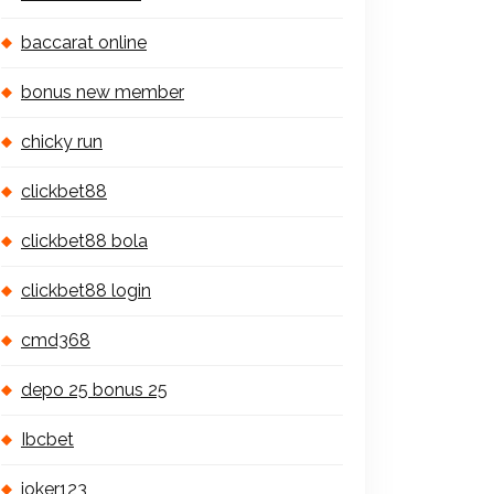
baccarat online
bonus new member
chicky run
clickbet88
clickbet88 bola
clickbet88 login
cmd368
depo 25 bonus 25
Ibcbet
joker123