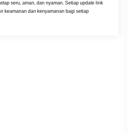
tetap seru, aman, dan nyaman. Setiap update link
inan keamanan dan kenyamanan bagi setiap