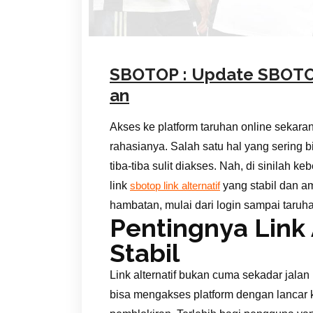
SBOTOP : Update SBOTOP 
an
Akses ke platform taruhan online sekara
rahasianya. Salah satu hal yang sering 
tiba-tiba sulit diakses. Nah, di sinilah k
link
yang stabil dan am
sbotop link alternatif
hambatan, mulai dari login sampai taruha
Pentingnya Link 
Stabil
Link alternatif bukan cuma sekadar jala
bisa mengakses platform dengan lancar k