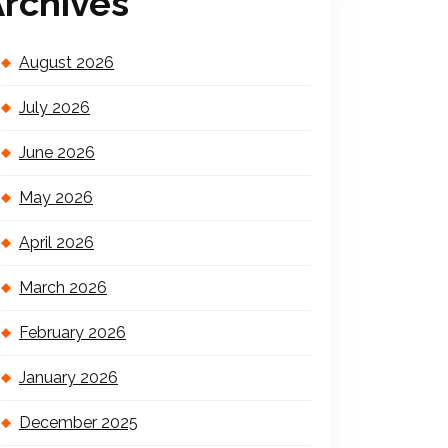
rchives
August 2026
July 2026
June 2026
May 2026
April 2026
March 2026
February 2026
January 2026
December 2025