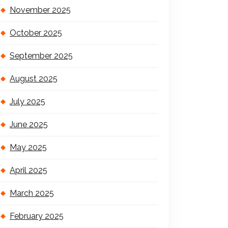
November 2025
October 2025
September 2025
August 2025
July 2025
June 2025
May 2025
April 2025
March 2025
February 2025