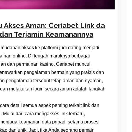
 Akses Aman: Ceriabet Link da
a dan Terjamin Keamanannya
kemudahan akses ke platform judi daring menjadi
ainan online. Di tengah maraknya berbagai
han dan permainan kasino, Ceriabet muncul
g menawarkan pengalaman bermain yang praktis dan
n pengalaman tersebut tetap aman dan nyaman,
dan melakukan login secara aman adalah langkah
ra detail semua aspek penting terkait link dan
 Mulai dari cara mengakses link terbaru,
ips menjaga keamanan data pribadi selama proses
kap dan unik. Jadi, jika Anda seorang pemain