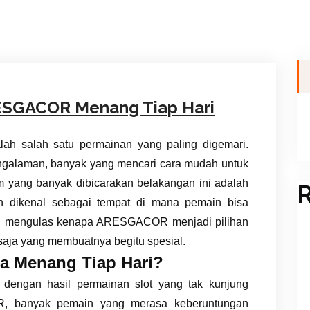
ARESGACOR Menang Tiap Hari
alah salah satu permainan yang paling digemari.
ngalaman, banyak yang mencari cara mudah untuk
m yang banyak dibicarakan belakangan ini adalah
R
ah dikenal sebagai tempat di mana pemain bisa
 akan mengulas kenapa ARESGACOR menjadi pilihan
saja yang membuatnya begitu spesial.
 Menang Tiap Hari?
 dengan hasil permainan slot yang tak kunjung
, banyak pemain yang merasa keberuntungan