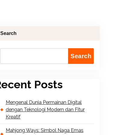
Search
Search
ecent Posts
Mengenal Dunia Permainan Digital
dengan Teknologi Modern dan Fitur
Kreatif
Mahjong Ways: Simbol Naga Emas