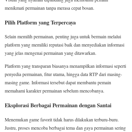
menikmati permainan tanpa merasa cepat bosan.
Pilih Platform yang Terpercaya
Selain memilih permainan, penting juga untuk bermain melalui
platform yang memiliki reputasi baik dan menyediakan informasi
yang jelas mengenai permainan yang ditawarkan.
Platform yang transparan biasanya menampilkan informasi seperti
penyedia permainan, fitur utama, hingga data RTP dari masing-
masing game. Informasi tersebut dapat membantu pemain
memahami karakter permainan sebelum mencobanya.
Eksplorasi Berbagai Permainan dengan Santai
Menemukan game favorit tidak harus dilakukan terburu-buru.
Justru, proses mencoba berbagai tema dan gaya permainan sering