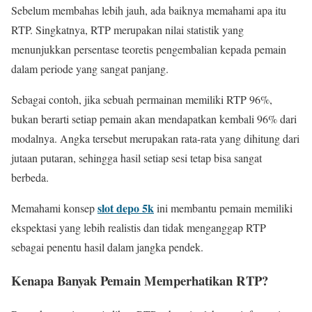
Sebelum membahas lebih jauh, ada baiknya memahami apa itu
RTP. Singkatnya, RTP merupakan nilai statistik yang
menunjukkan persentase teoretis pengembalian kepada pemain
dalam periode yang sangat panjang.
Sebagai contoh, jika sebuah permainan memiliki RTP 96%,
bukan berarti setiap pemain akan mendapatkan kembali 96% dari
modalnya. Angka tersebut merupakan rata-rata yang dihitung dari
jutaan putaran, sehingga hasil setiap sesi tetap bisa sangat
berbeda.
slot depo 5k
Memahami konsep
ini membantu pemain memiliki
ekspektasi yang lebih realistis dan tidak menganggap RTP
sebagai penentu hasil dalam jangka pendek.
Kenapa Banyak Pemain Memperhatikan RTP?