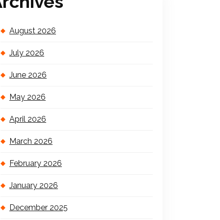
rchives
August 2026
July 2026
June 2026
May 2026
April 2026
March 2026
February 2026
January 2026
December 2025