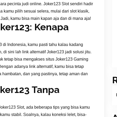
ra pecinta judi online. Joker123 Slot sendiri hadir
kamu pilih sesuai selera, mulai dari slot klasik,
. Jadi, kamu bisa main kapan aja dan di mana aja!
Joker123: Kenapa
 di Indonesia, kamu pasti tahu kalau kadang
di sini lah link alternatif Joker123 jadi solusi jitu.
tuk tetap bisa mengakses situs Joker123 Gaming
Dengan adanya link alternatif, kamu bisa tetap
a hambatan, dan yang pastinya, tetap aman dan
oker123 Tanpa
Joker123 Slot, ada beberapa tips yang bisa kamu
kamu stabil. Soalnya, kalau koneksi lelet, bisa-