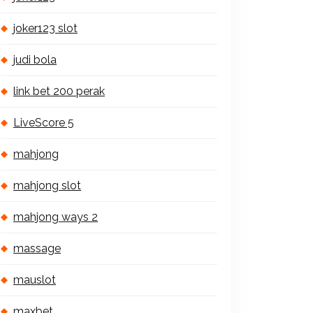
joker123 slot
judi bola
link bet 200 perak
LiveScore 5
mahjong
mahjong slot
mahjong ways 2
massage
mauslot
maxbet