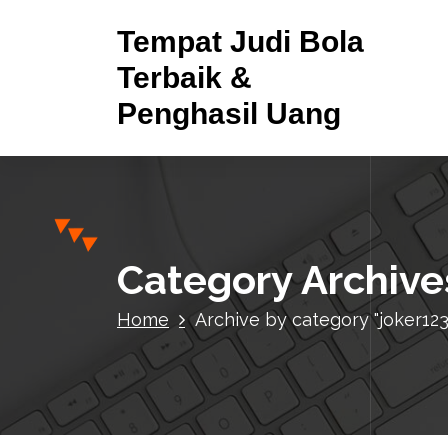
S
Tempat Judi Bola
k
i
Terbaik &
p
Penghasil Uang
t
o
c
o
n
t
e
Category Archives
n
t
Home
Archive by category "joker123