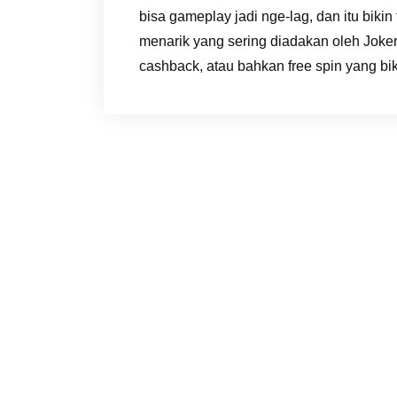
bisa gameplay jadi nge-lag, dan itu biki
menarik yang sering diadakan oleh Joke
cashback, atau bahkan free spin yang bi