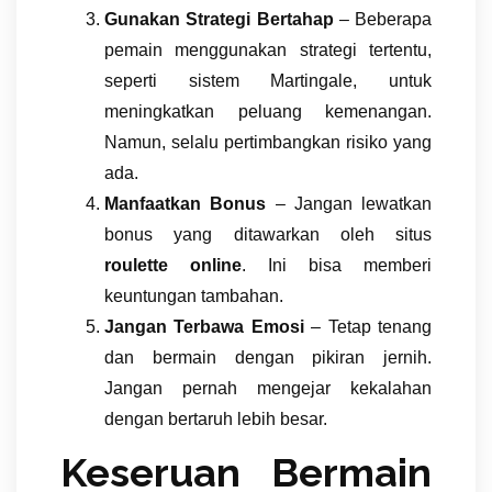
Gunakan Strategi Bertahap
– Beberapa
pemain menggunakan strategi tertentu,
seperti sistem Martingale, untuk
meningkatkan peluang kemenangan.
Namun, selalu pertimbangkan risiko yang
ada.
Manfaatkan Bonus
– Jangan lewatkan
bonus yang ditawarkan oleh situs
roulette online
. Ini bisa memberi
keuntungan tambahan.
Jangan Terbawa Emosi
– Tetap tenang
dan bermain dengan pikiran jernih.
Jangan pernah mengejar kekalahan
dengan bertaruh lebih besar.
Keseruan Bermain