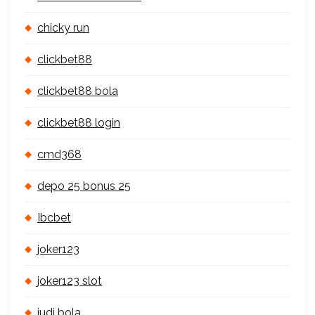
chicky run
clickbet88
clickbet88 bola
clickbet88 login
cmd368
depo 25 bonus 25
Ibcbet
joker123
joker123 slot
judi bola