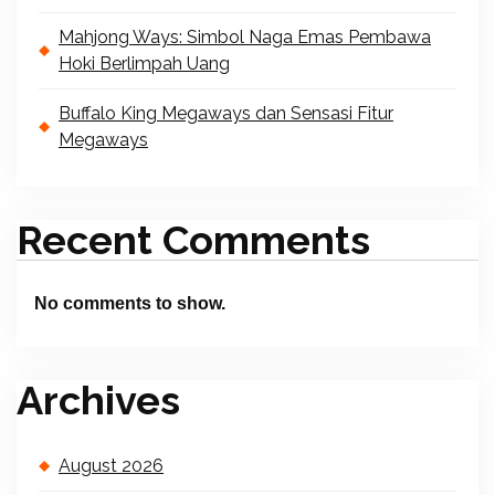
Mahjong Ways: Simbol Naga Emas Pembawa
Hoki Berlimpah Uang
Buffalo King Megaways dan Sensasi Fitur
Megaways
Recent Comments
No comments to show.
Archives
August 2026