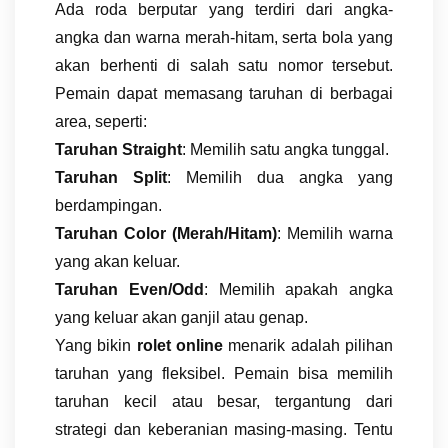
Ada roda berputar yang terdiri dari angka-
angka dan warna merah-hitam, serta bola yang
akan berhenti di salah satu nomor tersebut.
Pemain dapat memasang taruhan di berbagai
area, seperti:
Taruhan Straight
: Memilih satu angka tunggal.
Taruhan Split
: Memilih dua angka yang
berdampingan.
Taruhan Color (Merah/Hitam)
: Memilih warna
yang akan keluar.
Taruhan Even/Odd
: Memilih apakah angka
yang keluar akan ganjil atau genap.
Yang bikin
rolet online
menarik adalah pilihan
taruhan yang fleksibel. Pemain bisa memilih
taruhan kecil atau besar, tergantung dari
strategi dan keberanian masing-masing. Tentu