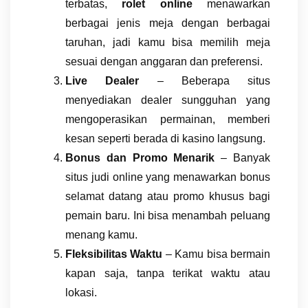
terbatas,
rolet online
menawarkan
berbagai jenis meja dengan berbagai
taruhan, jadi kamu bisa memilih meja
sesuai dengan anggaran dan preferensi.
Live Dealer
– Beberapa situs
menyediakan dealer sungguhan yang
mengoperasikan permainan, memberi
kesan seperti berada di kasino langsung.
Bonus dan Promo Menarik
– Banyak
situs judi online yang menawarkan bonus
selamat datang atau promo khusus bagi
pemain baru. Ini bisa menambah peluang
menang kamu.
Fleksibilitas Waktu
– Kamu bisa bermain
kapan saja, tanpa terikat waktu atau
lokasi.