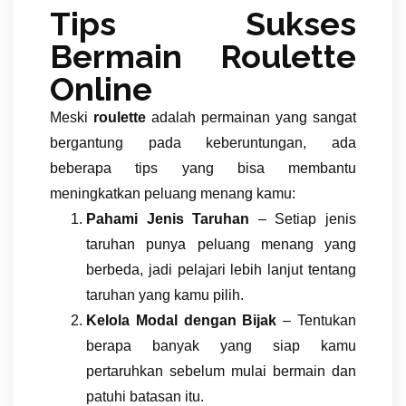
Tips Sukses
Bermain Roulette
Online
Meski
roulette
adalah permainan yang sangat
bergantung pada keberuntungan, ada
beberapa tips yang bisa membantu
meningkatkan peluang menang kamu:
Pahami Jenis Taruhan
– Setiap jenis
taruhan punya peluang menang yang
berbeda, jadi pelajari lebih lanjut tentang
taruhan yang kamu pilih.
Kelola Modal dengan Bijak
– Tentukan
berapa banyak yang siap kamu
pertaruhkan sebelum mulai bermain dan
patuhi batasan itu.