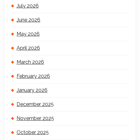
July 2026
June 2026
May 2026
April 2026
March 2026
February 2026
January 2026
December 2025
November 2025
October 2025