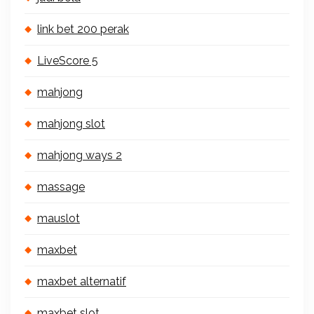
link bet 200 perak
LiveScore 5
mahjong
mahjong slot
mahjong ways 2
massage
mauslot
maxbet
maxbet alternatif
maxbet slot