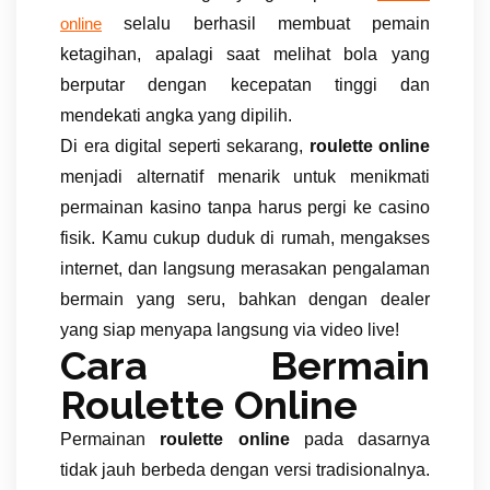
selalu berhasil membuat pemain
online
ketagihan, apalagi saat melihat bola yang
berputar dengan kecepatan tinggi dan
mendekati angka yang dipilih.
Di era digital seperti sekarang,
roulette online
menjadi alternatif menarik untuk menikmati
permainan kasino tanpa harus pergi ke casino
fisik. Kamu cukup duduk di rumah, mengakses
internet, dan langsung merasakan pengalaman
bermain yang seru, bahkan dengan dealer
yang siap menyapa langsung via video live!
Cara Bermain
Roulette Online
Permainan
roulette online
pada dasarnya
tidak jauh berbeda dengan versi tradisionalnya.