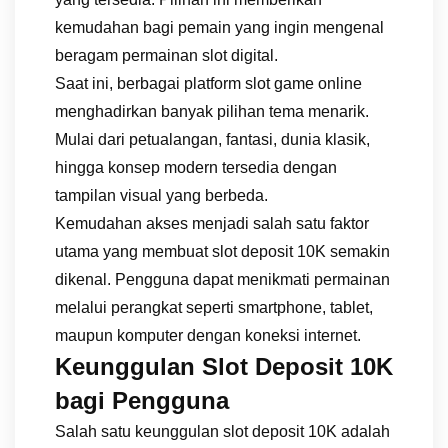
kemudahan bagi pemain yang ingin mengenal
beragam permainan slot digital.
Saat ini, berbagai platform slot game online
menghadirkan banyak pilihan tema menarik.
Mulai dari petualangan, fantasi, dunia klasik,
hingga konsep modern tersedia dengan
tampilan visual yang berbeda.
Kemudahan akses menjadi salah satu faktor
utama yang membuat slot deposit 10K semakin
dikenal. Pengguna dapat menikmati permainan
melalui perangkat seperti smartphone, tablet,
maupun komputer dengan koneksi internet.
Keunggulan Slot Deposit 10K
bagi Pengguna
Salah satu keunggulan slot deposit 10K adalah