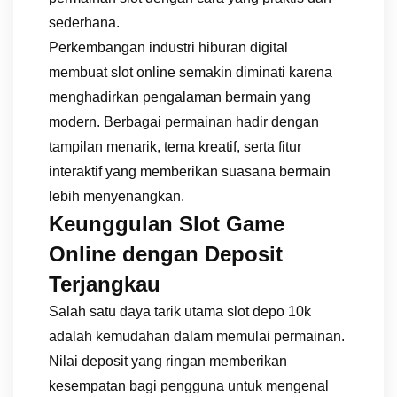
sederhana.
Perkembangan industri hiburan digital
membuat slot online semakin diminati karena
menghadirkan pengalaman bermain yang
modern. Berbagai permainan hadir dengan
tampilan menarik, tema kreatif, serta fitur
interaktif yang memberikan suasana bermain
lebih menyenangkan.
Keunggulan Slot Game
Online dengan Deposit
Terjangkau
Salah satu daya tarik utama slot depo 10k
adalah kemudahan dalam memulai permainan.
Nilai deposit yang ringan memberikan
kesempatan bagi pengguna untuk mengenal