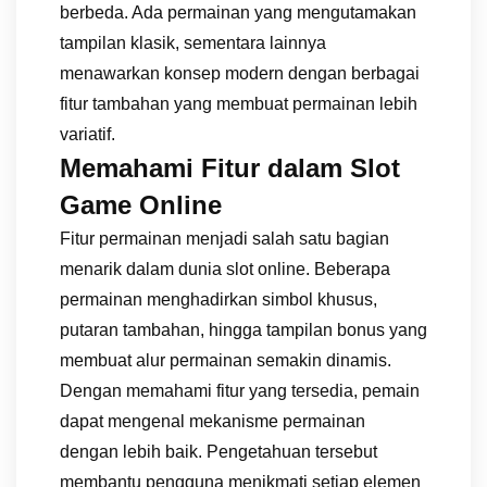
berbeda. Ada permainan yang mengutamakan
tampilan klasik, sementara lainnya
menawarkan konsep modern dengan berbagai
fitur tambahan yang membuat permainan lebih
variatif.
Memahami Fitur dalam Slot
Game Online
Fitur permainan menjadi salah satu bagian
menarik dalam dunia slot online. Beberapa
permainan menghadirkan simbol khusus,
putaran tambahan, hingga tampilan bonus yang
membuat alur permainan semakin dinamis.
Dengan memahami fitur yang tersedia, pemain
dapat mengenal mekanisme permainan
dengan lebih baik. Pengetahuan tersebut
membantu pengguna menikmati setiap elemen