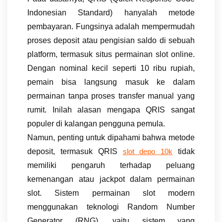
Indonesian Standard) hanyalah metode
pembayaran. Fungsinya adalah mempermudah
proses deposit atau pengisian saldo di sebuah
platform, termasuk situs permainan slot online.
Dengan nominal kecil seperti 10 ribu rupiah,
pemain bisa langsung masuk ke dalam
permainan tanpa proses transfer manual yang
rumit. Inilah alasan mengapa QRIS sangat
populer di kalangan pengguna pemula.
Namun, penting untuk dipahami bahwa metode
deposit, termasuk QRIS
tidak
slot depo 10k
memiliki pengaruh terhadap peluang
kemenangan atau jackpot dalam permainan
slot. Sistem permainan slot modern
menggunakan teknologi Random Number
Generator (RNG), yaitu sistem yang