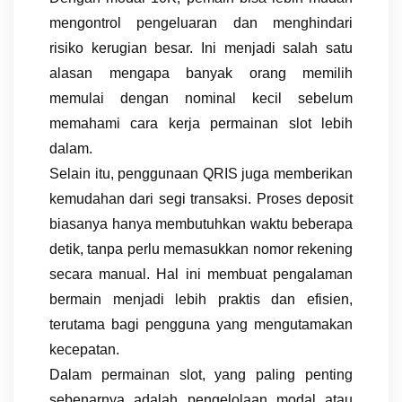
mengontrol pengeluaran dan menghindari
risiko kerugian besar. Ini menjadi salah satu
alasan mengapa banyak orang memilih
memulai dengan nominal kecil sebelum
memahami cara kerja permainan slot lebih
dalam.
Selain itu, penggunaan QRIS juga memberikan
kemudahan dari segi transaksi. Proses deposit
biasanya hanya membutuhkan waktu beberapa
detik, tanpa perlu memasukkan nomor rekening
secara manual. Hal ini membuat pengalaman
bermain menjadi lebih praktis dan efisien,
terutama bagi pengguna yang mengutamakan
kecepatan.
Dalam permainan slot, yang paling penting
sebenarnya adalah pengelolaan modal atau