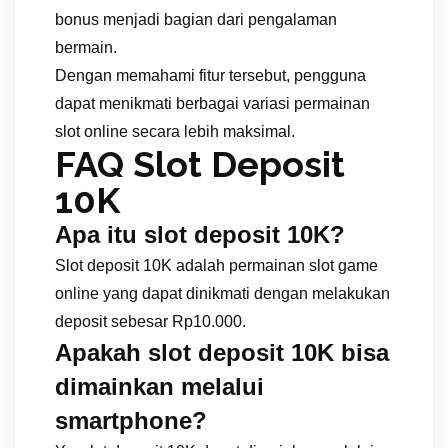
bonus menjadi bagian dari pengalaman
bermain.
Dengan memahami fitur tersebut, pengguna
dapat menikmati berbagai variasi permainan
slot online secara lebih maksimal.
FAQ Slot Deposit
10K
Apa itu slot deposit 10K?
Slot deposit 10K adalah permainan slot game
online yang dapat dinikmati dengan melakukan
deposit sebesar Rp10.000.
Apakah slot deposit 10K bisa
dimainkan melalui
smartphone?