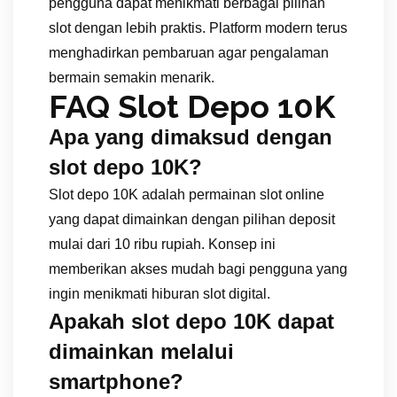
pengguna dapat menikmati berbagai pilihan
slot dengan lebih praktis. Platform modern terus
menghadirkan pembaruan agar pengalaman
bermain semakin menarik.
FAQ Slot Depo 10K
Apa yang dimaksud dengan
slot depo 10K?
Slot depo 10K adalah permainan slot online
yang dapat dimainkan dengan pilihan deposit
mulai dari 10 ribu rupiah. Konsep ini
memberikan akses mudah bagi pengguna yang
ingin menikmati hiburan slot digital.
Apakah slot depo 10K dapat
dimainkan melalui
smartphone?