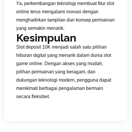
Ya, perkembangan teknologi membuat fitur slot
online terus mengalami inovasi dengan
menghadirkan tampilan dan konsep permainan
yang semakin menarik.
Kesimpulan
Slot deposit 10K menjadi salah satu pilihan
hiburan digital yang menarik dalam dunia slot
game online. Dengan akses yang mudah,
pilihan permainan yang beragam, dan
dukungan teknologi modern, pengguna dapat
menikmati berbagai pengalaman bermain
secara fleksibel.