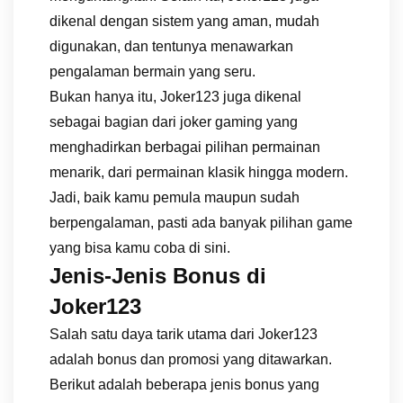
dikenal dengan sistem yang aman, mudah
digunakan, dan tentunya menawarkan
pengalaman bermain yang seru.
Bukan hanya itu, Joker123 juga dikenal
sebagai bagian dari joker gaming yang
menghadirkan berbagai pilihan permainan
menarik, dari permainan klasik hingga modern.
Jadi, baik kamu pemula maupun sudah
berpengalaman, pasti ada banyak pilihan game
yang bisa kamu coba di sini.
Jenis-Jenis Bonus di
Joker123
Salah satu daya tarik utama dari Joker123
adalah bonus dan promosi yang ditawarkan.
Berikut adalah beberapa jenis bonus yang