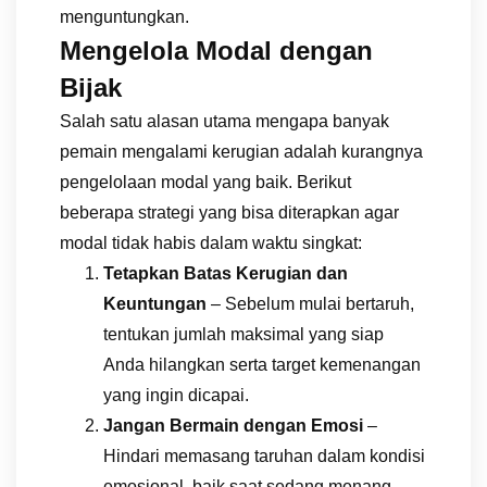
menguntungkan.
Mengelola Modal dengan
Bijak
Salah satu alasan utama mengapa banyak
pemain mengalami kerugian adalah kurangnya
pengelolaan modal yang baik. Berikut
beberapa strategi yang bisa diterapkan agar
modal tidak habis dalam waktu singkat:
Tetapkan Batas Kerugian dan
Keuntungan
– Sebelum mulai bertaruh,
tentukan jumlah maksimal yang siap
Anda hilangkan serta target kemenangan
yang ingin dicapai.
Jangan Bermain dengan Emosi
–
Hindari memasang taruhan dalam kondisi
emosional, baik saat sedang menang