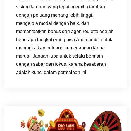
sistem taruhan yang tepat, memilih taruhan
dengan peluang menang lebih tinggi,
mengelola modal dengan baik, dan
memanfaatkan bonus dari agen roulette adalah
beberapa langkah yang bisa Anda ambil untuk
meningkatkan peluang kemenangan tanpa
merugi. Jangan lupa untuk selalu bermain
dengan sabar dan fokus, karena kesabaran
adalah kunci dalam permainan ini.