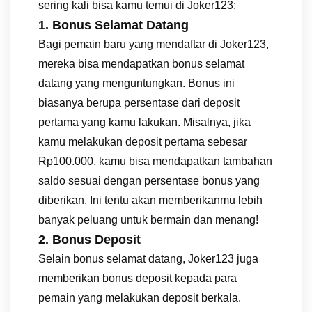
sering kali bisa kamu temui di Joker123:
1. Bonus Selamat Datang
Bagi pemain baru yang mendaftar di Joker123,
mereka bisa mendapatkan bonus selamat
datang yang menguntungkan. Bonus ini
biasanya berupa persentase dari deposit
pertama yang kamu lakukan. Misalnya, jika
kamu melakukan deposit pertama sebesar
Rp100.000, kamu bisa mendapatkan tambahan
saldo sesuai dengan persentase bonus yang
diberikan. Ini tentu akan memberikanmu lebih
banyak peluang untuk bermain dan menang!
2. Bonus Deposit
Selain bonus selamat datang, Joker123 juga
memberikan bonus deposit kepada para
pemain yang melakukan deposit berkala.