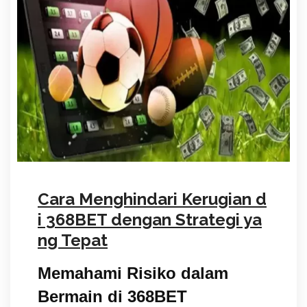
Cara Menghindari Kerugian d
i 368BET dengan Strategi ya
ng Tepat
Memahami Risiko dalam
Bermain di 368BET