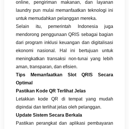
online, pengiriman makanan, dan layanan
laundry pun mulai memanfaatkan teknologi ini
untuk memudahkan pelanggan mereka.
Selain itu, pemerintah Indonesia juga
mendorong penggunaan QRIS sebagai bagian
dari program inklusi keuangan dan digitalisasi
ekonomi nasional. Hal ini bertujuan untuk
meningkatkan transaksi non-tunai yang lebih
aman, transparan, dan efisien.
Tips Memanfaatkan Slot QRIS Secara
Optimal
Pastikan Kode QR Terlihat Jelas
Letakkan kode QR di tempat yang mudah
dipindai dan terlihat jelas oleh pelanggan.
Update Sistem Secara Berkala
Pastikan perangkat dan aplikasi pembayaran