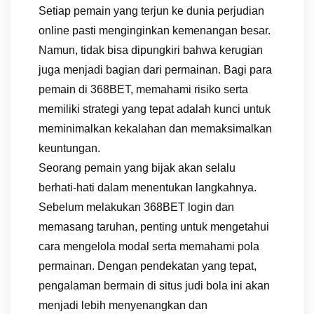
Setiap pemain yang terjun ke dunia perjudian
online pasti menginginkan kemenangan besar.
Namun, tidak bisa dipungkiri bahwa kerugian
juga menjadi bagian dari permainan. Bagi para
pemain di 368BET, memahami risiko serta
memiliki strategi yang tepat adalah kunci untuk
meminimalkan kekalahan dan memaksimalkan
keuntungan.
Seorang pemain yang bijak akan selalu
berhati-hati dalam menentukan langkahnya.
Sebelum melakukan 368BET login dan
memasang taruhan, penting untuk mengetahui
cara mengelola modal serta memahami pola
permainan. Dengan pendekatan yang tepat,
pengalaman bermain di situs judi bola ini akan
menjadi lebih menyenangkan dan