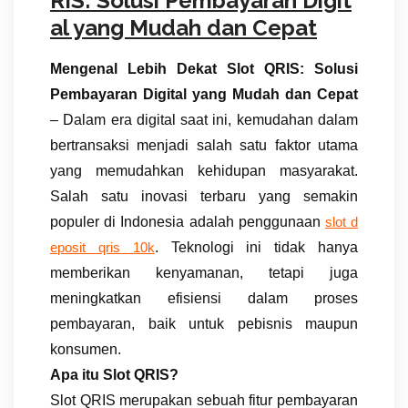
RIS: Solusi Pembayaran Digit
al yang Mudah dan Cepat
Mengenal Lebih Dekat Slot QRIS: Solusi
Pembayaran Digital yang Mudah dan Cepat
– Dalam era digital saat ini, kemudahan dalam
bertransaksi menjadi salah satu faktor utama
yang memudahkan kehidupan masyarakat.
Salah satu inovasi terbaru yang semakin
populer di Indonesia adalah penggunaan
slot d
. Teknologi ini tidak hanya
eposit qris 10k
memberikan kenyamanan, tetapi juga
meningkatkan efisiensi dalam proses
pembayaran, baik untuk pebisnis maupun
konsumen.
Apa itu Slot QRIS?
Slot QRIS merupakan sebuah fitur pembayaran