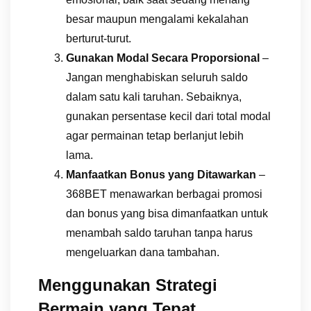
besar maupun mengalami kekalahan
berturut-turut.
Gunakan Modal Secara Proporsional
–
Jangan menghabiskan seluruh saldo
dalam satu kali taruhan. Sebaiknya,
gunakan persentase kecil dari total modal
agar permainan tetap berlanjut lebih
lama.
Manfaatkan Bonus yang Ditawarkan
–
368BET menawarkan berbagai promosi
dan bonus yang bisa dimanfaatkan untuk
menambah saldo taruhan tanpa harus
mengeluarkan dana tambahan.
Menggunakan Strategi
Bermain yang Tepat