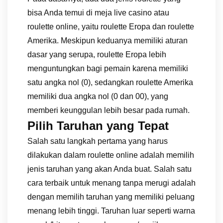
bisa Anda temui di meja live casino atau
roulette online, yaitu roulette Eropa dan roulette
Amerika. Meskipun keduanya memiliki aturan
dasar yang serupa, roulette Eropa lebih
menguntungkan bagi pemain karena memiliki
satu angka nol (0), sedangkan roulette Amerika
memiliki dua angka nol (0 dan 00), yang
memberi keunggulan lebih besar pada rumah.
Pilih Taruhan yang Tepat
Salah satu langkah pertama yang harus
dilakukan dalam roulette online adalah memilih
jenis taruhan yang akan Anda buat. Salah satu
cara terbaik untuk menang tanpa merugi adalah
dengan memilih taruhan yang memiliki peluang
menang lebih tinggi. Taruhan luar seperti warna