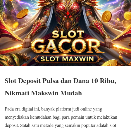
Slot Deposit Pulsa dan Dana 10 Ribu,
Nikmati Makswin Mudah
Pada era digital ini, banyak platform judi online yang
menyediakan kemudahan bagi para pemain untuk melakukan
deposit. Salah satu metode yang semakin populer adalah slot