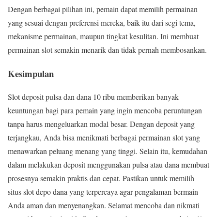
Dengan berbagai pilihan ini, pemain dapat memilih permainan
yang sesuai dengan preferensi mereka, baik itu dari segi tema,
mekanisme permainan, maupun tingkat kesulitan. Ini membuat
permainan slot semakin menarik dan tidak pernah membosankan.
Kesimpulan
Slot deposit pulsa dan dana 10 ribu memberikan banyak
keuntungan bagi para pemain yang ingin mencoba peruntungan
tanpa harus mengeluarkan modal besar. Dengan deposit yang
terjangkau, Anda bisa menikmati berbagai permainan slot yang
menawarkan peluang menang yang tinggi. Selain itu, kemudahan
dalam melakukan deposit menggunakan pulsa atau dana membuat
prosesnya semakin praktis dan cepat. Pastikan untuk memilih
situs slot depo dana yang terpercaya agar pengalaman bermain
Anda aman dan menyenangkan. Selamat mencoba dan nikmati