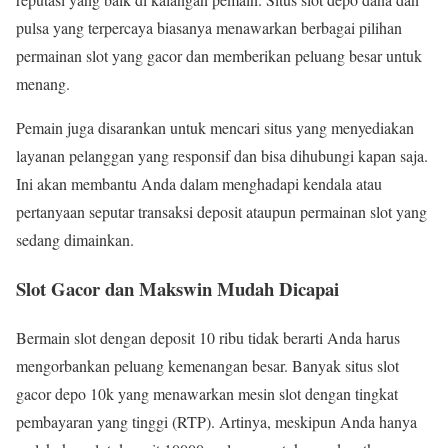
pulsa yang terpercaya biasanya menawarkan berbagai pilihan
permainan slot yang gacor dan memberikan peluang besar untuk
menang.
Pemain juga disarankan untuk mencari situs yang menyediakan
layanan pelanggan yang responsif dan bisa dihubungi kapan saja.
Ini akan membantu Anda dalam menghadapi kendala atau
pertanyaan seputar transaksi deposit ataupun permainan slot yang
sedang dimainkan.
Slot Gacor dan Makswin Mudah Dicapai
Bermain slot dengan deposit 10 ribu tidak berarti Anda harus
mengorbankan peluang kemenangan besar. Banyak situs slot
gacor depo 10k yang menawarkan mesin slot dengan tingkat
pembayaran yang tinggi (RTP). Artinya, meskipun Anda hanya