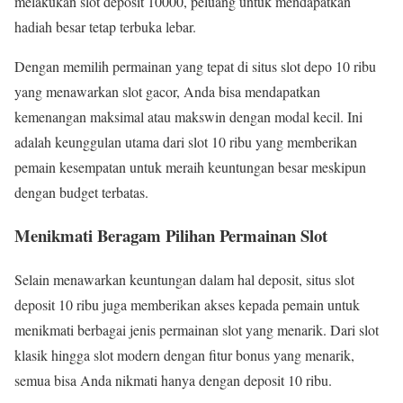
melakukan slot deposit 10000, peluang untuk mendapatkan
hadiah besar tetap terbuka lebar.
Dengan memilih permainan yang tepat di situs slot depo 10 ribu
yang menawarkan slot gacor, Anda bisa mendapatkan
kemenangan maksimal atau makswin dengan modal kecil. Ini
adalah keunggulan utama dari slot 10 ribu yang memberikan
pemain kesempatan untuk meraih keuntungan besar meskipun
dengan budget terbatas.
Menikmati Beragam Pilihan Permainan Slot
Selain menawarkan keuntungan dalam hal deposit, situs slot
deposit 10 ribu juga memberikan akses kepada pemain untuk
menikmati berbagai jenis permainan slot yang menarik. Dari slot
klasik hingga slot modern dengan fitur bonus yang menarik,
semua bisa Anda nikmati hanya dengan deposit 10 ribu.