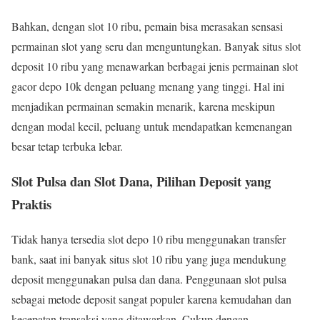
Bahkan, dengan slot 10 ribu, pemain bisa merasakan sensasi
permainan slot yang seru dan menguntungkan. Banyak situs slot
deposit 10 ribu yang menawarkan berbagai jenis permainan slot
gacor depo 10k dengan peluang menang yang tinggi. Hal ini
menjadikan permainan semakin menarik, karena meskipun
dengan modal kecil, peluang untuk mendapatkan kemenangan
besar tetap terbuka lebar.
Slot Pulsa dan Slot Dana, Pilihan Deposit yang
Praktis
Tidak hanya tersedia slot depo 10 ribu menggunakan transfer
bank, saat ini banyak situs slot 10 ribu yang juga mendukung
deposit menggunakan pulsa dan dana. Penggunaan slot pulsa
sebagai metode deposit sangat populer karena kemudahan dan
kecepatan transaksi yang ditawarkan. Cukup dengan