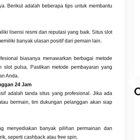
caya. Berikut adalah beberapa tips untuk membantu
iki lisensi resmi dan reputasi yang baik. Situs slot
miliki banyak ulasan positif dari pemain lain.
rofesional biasanya menawarkan berbagai metode
n slot pulsa. Pastikan metode pembayaran yang
an Anda.
anggan 24 Jam
C
f adalah tanda situs yang profesional. Jika ada
atau bermain, tim dukungan pelanggan akan siap
yang menyediakan banyak pilihan permainan dan
, seperti cashback atau free spin.