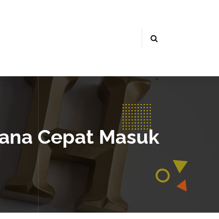
 Dana Cepat Masuk