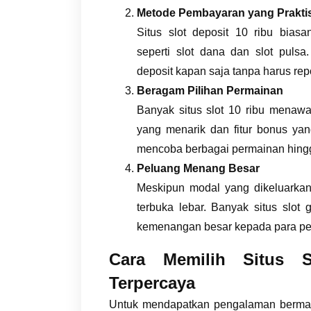
Metode Pembayaran yang Prakti
Situs slot deposit 10 ribu bia
seperti slot dana dan slot pul
deposit kapan saja tanpa harus rep
Beragam Pilihan Permainan
Banyak situs slot 10 ribu menawa
yang menarik dan fitur bonus yan
mencoba berbagai permainan hing
Peluang Menang Besar
Meskipun modal yang dikeluarkan 
terbuka lebar. Banyak situs slot
kemenangan besar kepada para p
Cara Memilih Situs 
Terpercaya
Untuk mendapatkan pengalaman bermai