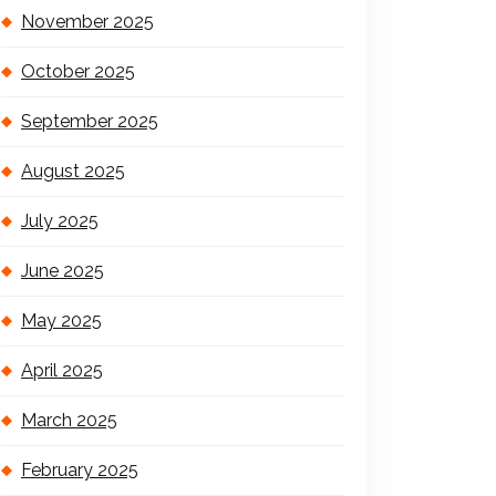
November 2025
October 2025
September 2025
August 2025
July 2025
June 2025
May 2025
April 2025
March 2025
February 2025