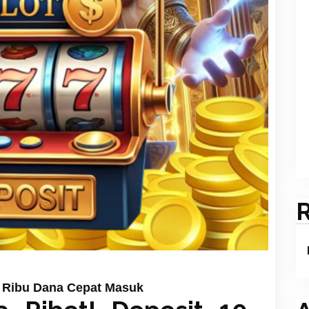
0 Ribu Dana Cepat Masuk