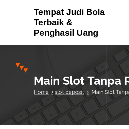
S
Tempat Judi Bola
k
i
Terbaik &
p
Penghasil Uang
t
o
c
o
n
t
e
Main Slot Tanpa 
n
t
Home
slot deposit
Main Slot Tanp