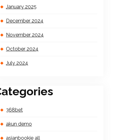
January 2025
December 2024
November 2024
October 2024
July 2024
ategories
368bet
akun demo
asianbookie all