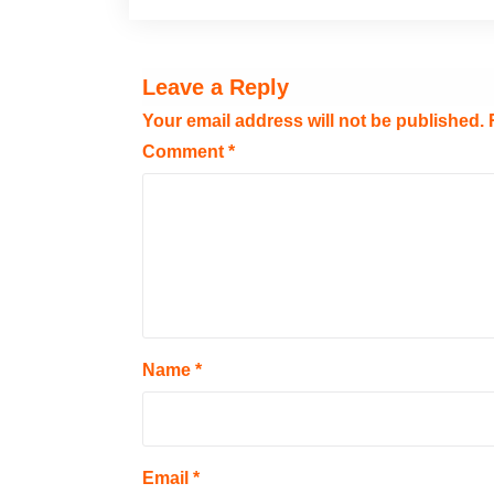
Leave a Reply
Your email address will not be published.
Comment
*
Name
*
Email
*