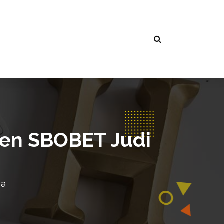
en SBOBET Judi
ya