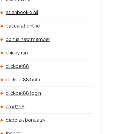
asianbookie all
baccarat online
bonus new member
chicky run
clickbet88
clickbet88 bola
clickbet88 login
cmd368
depo 25 bonus 25
Ibcbet