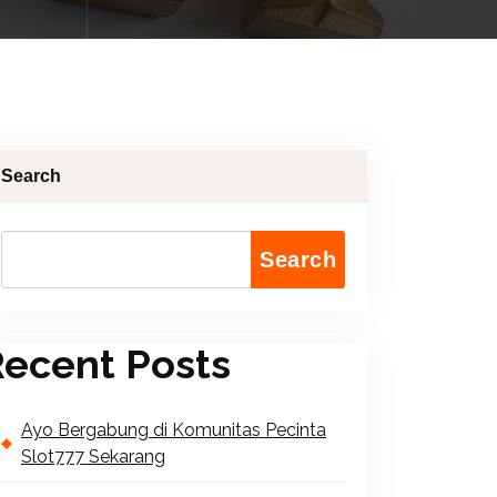
Search
Search
ecent Posts
Ayo Bergabung di Komunitas Pecinta
Slot777 Sekarang