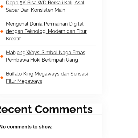
Depo 5K Bisa WD Berkali Kali, Asal
Sabar Dan Konsisten Main
Mengenal Dunia Permainan Digital
dengan Teknologi Modern dan Fitur
Kreatif
Mahjong Ways: Simbol Naga Emas
Pembawa Hoki Berlimpah Uang
Buffalo King Megaways dan Sensasi
Fitur Megaways
Recent Comments
No comments to show.