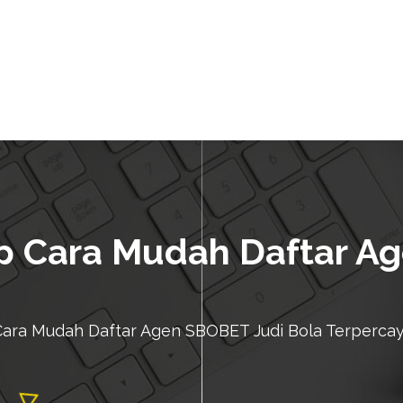
 Cara Mudah Daftar Ag
ara Mudah Daftar Agen SBOBET Judi Bola Terperca