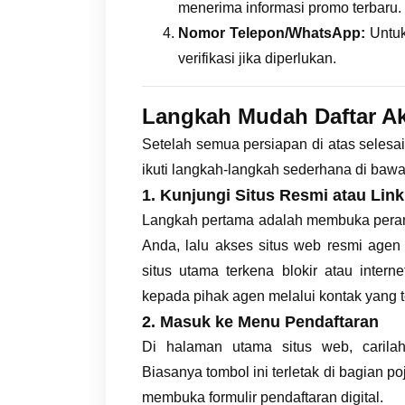
menerima informasi promo terbaru.
Nomor Telepon/WhatsApp:
Untuk
verifikasi jika diperlukan.
Langkah Mudah Daftar 
Setelah semua persiapan di atas selesa
ikuti langkah-langkah sederhana di bawah
1. Kunjungi Situs Resmi atau Link
Langkah pertama adalah membuka pera
Anda, lalu akses situs web resmi agen
situs utama terkena blokir atau interne
kepada pihak agen melalui kontak yang t
2. Masuk ke Menu Pendaftaran
Di halaman utama situs web, carila
Biasanya tombol ini terletak di bagian p
membuka formulir pendaftaran digital.