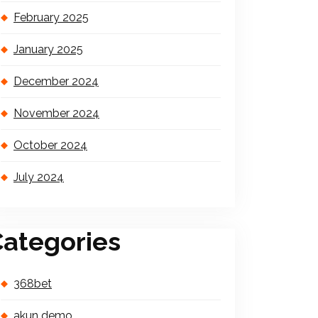
February 2025
January 2025
December 2024
November 2024
October 2024
July 2024
ategories
368bet
akun demo