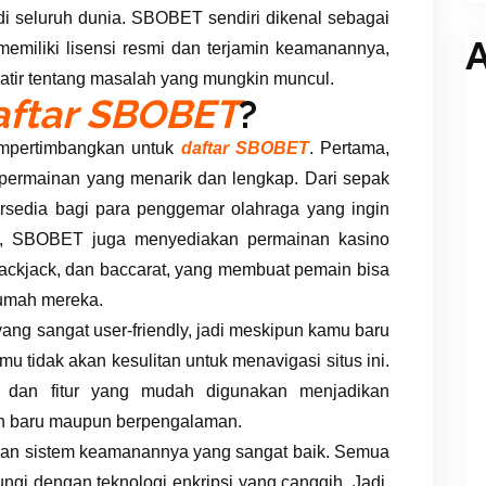
i seluruh dunia. SBOBET sendiri dikenal sebagai
A
emiliki lisensi resmi dan terjamin keamanannya,
atir tentang masalah yang mungkin muncul.
aftar SBOBET
?
mpertimbangkan untuk
daftar SBOBET
. Pertama,
 permainan yang menarik dan lengkap. Dari sepak
ersedia bagi para penggemar olahraga yang ingin
tu, SBOBET juga menyediakan permainan kasino
 blackjack, dan baccarat, yang membuat pemain bisa
rumah mereka.
g sangat user-friendly, jadi meskipun kamu baru
u tidak akan kesulitan untuk menavigasi situs ini.
dan fitur yang mudah digunakan menjadikan
in baru maupun berpengalaman.
gan sistem keamanannya yang sangat baik. Semua
ungi dengan teknologi enkripsi yang canggih. Jadi,