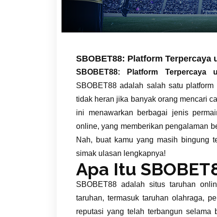
SBOBET88: Platform Terpercaya 
SBOBET88: Platform Terpercaya 
SBOBET88 adalah salah satu platform t
tidak heran jika banyak orang mencari c
ini menawarkan berbagai jenis permai
online, yang memberikan pengalaman b
Nah, buat kamu yang masih bingung t
simak ulasan lengkapnya!
Apa Itu SBOBET
SBOBET88 adalah situs taruhan onli
taruhan, termasuk taruhan olahraga, p
reputasi yang telah terbangun selama 