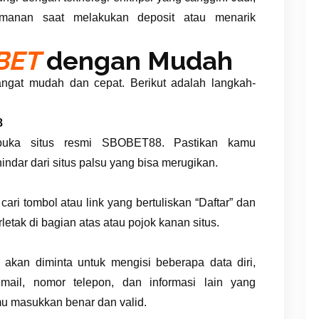
amanan saat melakukan deposit atau menarik
BET
dengan Mudah
ngat mudah dan cepat. Berikut adalah langkah-
8
uka situs resmi SBOBET88. Pastikan kamu
indar dari situs palsu yang bisa merugikan.
ari tombol atau link yang bertuliskan “Daftar” dan
erletak di bagian atas atau pojok kanan situs.
akan diminta untuk mengisi beberapa data diri,
mail, nomor telepon, dan informasi lain yang
mu masukkan benar dan valid.