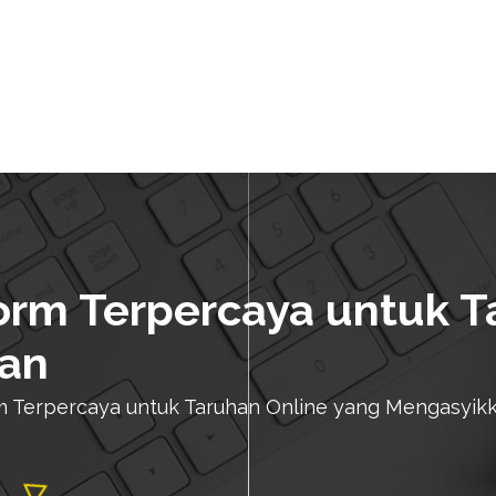
orm Terpercaya untuk T
an
 Terpercaya untuk Taruhan Online yang Mengasyik