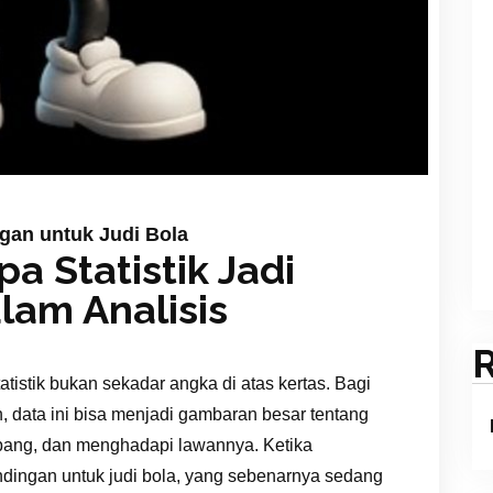
gan untuk Judi Bola
a Statistik Jadi
lam Analisis
tistik bukan sekadar angka di atas kertas. Bagi
 data ini bisa menjadi gambaran besar tentang
bang, dan menghadapi lawannya. Ketika
dingan untuk judi bola, yang sebenarnya sedang