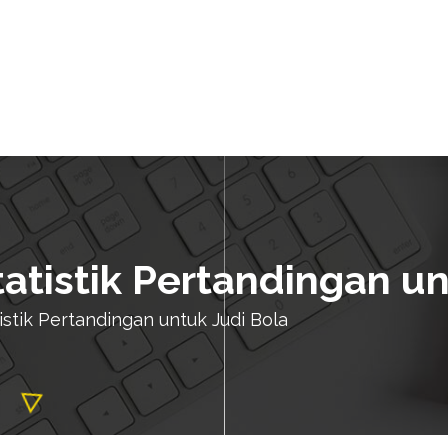
tistik Pertandingan un
stik Pertandingan untuk Judi Bola