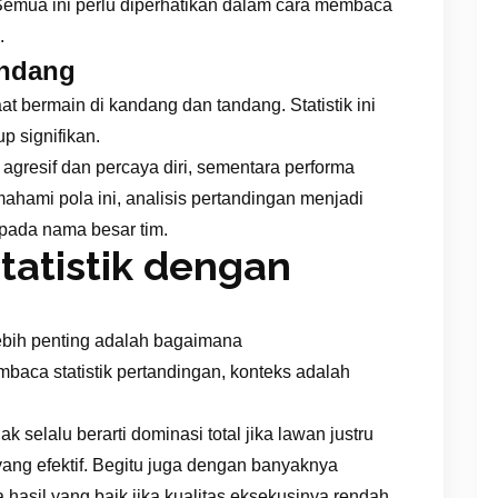
Semua ini perlu diperhatikan dalam cara membaca
.
andang
t bermain di kandang dan tandang. Statistik ini
p signifikan.
agresif dan percaya diri, sementara performa
ahami pola ini, analisis pertandingan menjadi
 pada nama besar tim.
atistik dengan
ebih penting adalah bagaimana
baca statistik pertandingan, konteks adalah
 selalu berarti dominasi total jika lawan justru
yang efektif. Begitu juga dengan banyaknya
hasil yang baik jika kualitas eksekusinya rendah.