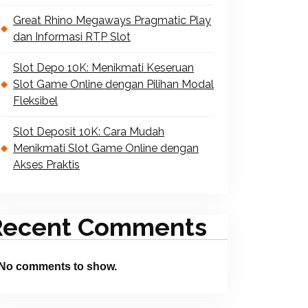
Great Rhino Megaways Pragmatic Play
dan Informasi RTP Slot
Slot Depo 10K: Menikmati Keseruan
Slot Game Online dengan Pilihan Modal
Fleksibel
Slot Deposit 10K: Cara Mudah
Menikmati Slot Game Online dengan
Akses Praktis
Recent Comments
No comments to show.