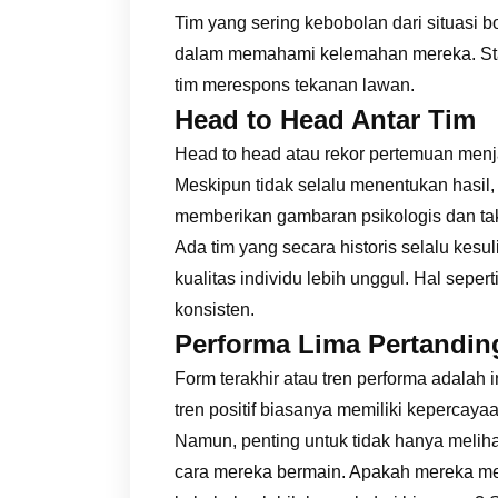
Tim yang sering kebobolan dari situasi b
dalam memahami kelemahan mereka. Sta
tim merespons tekanan lawan.
Head to Head Antar Tim
Head to head atau rekor pertemuan menja
Meskipun tidak selalu menentukan hasil,
memberikan gambaran psikologis dan tak
Ada tim yang secara historis selalu kes
kualitas individu lebih unggul. Hal sepert
konsisten.
Performa Lima Pertandin
Form terakhir atau tren performa adalah 
tren positif biasanya memiliki kepercayaan
Namun, penting untuk tidak hanya meliha
cara mereka bermain. Apakah mereka m