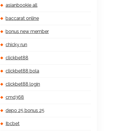
asianbookie all
baccarat online
bonus new member
chicky run
clickbet88
clickbet88 bola
clickbet88 login
cmd368
depo 25 bonus 25
Ibcbet