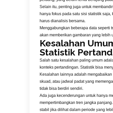
Selain itu, penting juga untuk membandi
hanya fokus pada satu sisi statistik saj
harus dianalisis bersama.
Menggabungkan beberapa data seperti tre
akan memberikan gambaran yang lebih ut
Kesalahan Umu
Statistik Pertan
Salah satu kesalahan paling umum adal
konteks pertandingan. Statistik bisa men
Kesalahan lainnya adalah mengabaikan fa
skuad, atau jadwal padat yang memengar
tidak bisa berdiri sendiri.
Ada juga kecenderungan untuk hanya me
mempertimbangkan tren jangka panjang. 
stabil jika dilihat dalam periode yang leb