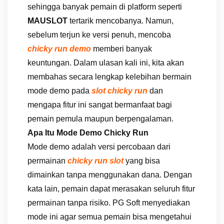
sehingga banyak pemain di platform seperti
MAUSLOT
tertarik mencobanya. Namun,
sebelum terjun ke versi penuh, mencoba
chicky run demo
memberi banyak
keuntungan. Dalam ulasan kali ini, kita akan
membahas secara lengkap kelebihan bermain
mode demo pada
slot chicky run
dan
mengapa fitur ini sangat bermanfaat bagi
pemain pemula maupun berpengalaman.
Apa Itu Mode Demo Chicky Run
Mode demo adalah versi percobaan dari
permainan
chicky run slot
yang bisa
dimainkan tanpa menggunakan dana. Dengan
kata lain, pemain dapat merasakan seluruh fitur
permainan tanpa risiko. PG Soft menyediakan
mode ini agar semua pemain bisa mengetahui