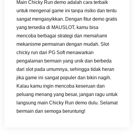
Main Chicky Run demo adalah cara terbaik
untuk mengenal game ini tanpa risiko dan tentu
sangat mengasyikkan. Dengan fitur demo gratis
yang tersedia di MAUSLOT, kamu bisa
mencoba berbagai strategi dan memahami
mekanisme permainan dengan mudah. Slot
chicky run dari PG Soft menawarkan
pengalaman bermain yang unik dan berbeda
dari slot pada umumnya, sehingga tidak heran
jika game ini sangat populer dan bikin nagih.
Kalau kamu ingin mencoba keseruan dan
peluang menang yang besar, jangan ragu untuk
langsung main Chicky Run demo dulu. Selamat
bermain dan semoga beruntung!