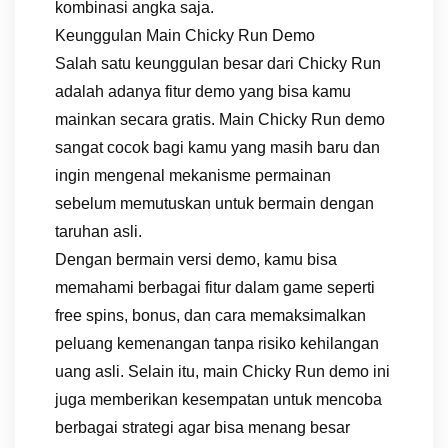
kombinasi angka saja.
Keunggulan Main Chicky Run Demo
Salah satu keunggulan besar dari Chicky Run
adalah adanya fitur demo yang bisa kamu
mainkan secara gratis. Main Chicky Run demo
sangat cocok bagi kamu yang masih baru dan
ingin mengenal mekanisme permainan
sebelum memutuskan untuk bermain dengan
taruhan asli.
Dengan bermain versi demo, kamu bisa
memahami berbagai fitur dalam game seperti
free spins, bonus, dan cara memaksimalkan
peluang kemenangan tanpa risiko kehilangan
uang asli. Selain itu, main Chicky Run demo ini
juga memberikan kesempatan untuk mencoba
berbagai strategi agar bisa menang besar