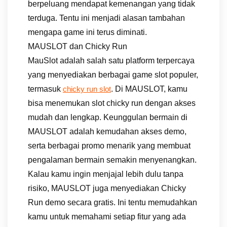
berpeluang mendapat kemenangan yang tidak
terduga. Tentu ini menjadi alasan tambahan
mengapa game ini terus diminati.
MAUSLOT dan Chicky Run
MauSlot adalah salah satu platform terpercaya
yang menyediakan berbagai game slot populer,
termasuk
. Di MAUSLOT, kamu
chicky run slot
bisa menemukan slot chicky run dengan akses
mudah dan lengkap. Keunggulan bermain di
MAUSLOT adalah kemudahan akses demo,
serta berbagai promo menarik yang membuat
pengalaman bermain semakin menyenangkan.
Kalau kamu ingin menjajal lebih dulu tanpa
risiko, MAUSLOT juga menyediakan Chicky
Run demo secara gratis. Ini tentu memudahkan
kamu untuk memahami setiap fitur yang ada