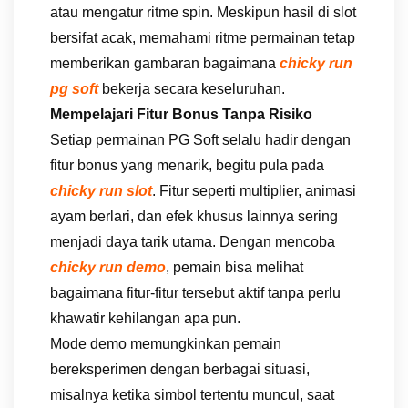
atau mengatur ritme spin. Meskipun hasil di slot
bersifat acak, memahami ritme permainan tetap
memberikan gambaran bagaimana
chicky run
pg soft
bekerja secara keseluruhan.
Mempelajari Fitur Bonus Tanpa Risiko
Setiap permainan PG Soft selalu hadir dengan
fitur bonus yang menarik, begitu pula pada
chicky run slot
. Fitur seperti multiplier, animasi
ayam berlari, dan efek khusus lainnya sering
menjadi daya tarik utama. Dengan mencoba
chicky run demo
, pemain bisa melihat
bagaimana fitur-fitur tersebut aktif tanpa perlu
khawatir kehilangan apa pun.
Mode demo memungkinkan pemain
bereksperimen dengan berbagai situasi,
misalnya ketika simbol tertentu muncul, saat