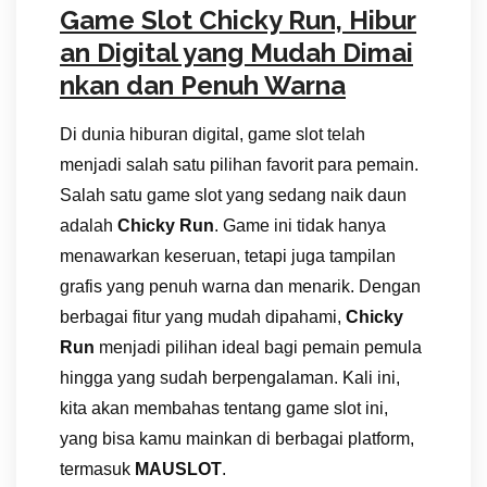
Game Slot Chicky Run, Hibur
an Digital yang Mudah Dimai
nkan dan Penuh Warna
Di dunia hiburan digital, game slot telah
menjadi salah satu pilihan favorit para pemain.
Salah satu game slot yang sedang naik daun
adalah
Chicky Run
. Game ini tidak hanya
menawarkan keseruan, tetapi juga tampilan
grafis yang penuh warna dan menarik. Dengan
berbagai fitur yang mudah dipahami,
Chicky
Run
menjadi pilihan ideal bagi pemain pemula
hingga yang sudah berpengalaman. Kali ini,
kita akan membahas tentang game slot ini,
yang bisa kamu mainkan di berbagai platform,
termasuk
MAUSLOT
.