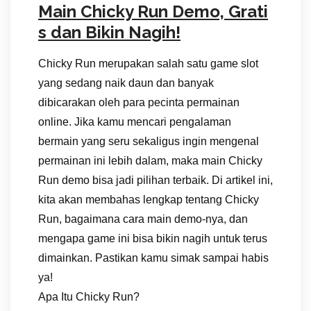
Main Chicky Run Demo, Grati
s dan Bikin Nagih!
Chicky Run merupakan salah satu game slot
yang sedang naik daun dan banyak
dibicarakan oleh para pecinta permainan
online. Jika kamu mencari pengalaman
bermain yang seru sekaligus ingin mengenal
permainan ini lebih dalam, maka main Chicky
Run demo bisa jadi pilihan terbaik. Di artikel ini,
kita akan membahas lengkap tentang Chicky
Run, bagaimana cara main demo-nya, dan
mengapa game ini bisa bikin nagih untuk terus
dimainkan. Pastikan kamu simak sampai habis
ya!
Apa Itu Chicky Run?