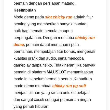
bermain dengan persiapan matang.
Kesimpulan
Mode demo pada
slot chicky run
adalah fitur
penting yang memberikan banyak manfaat,
baik bagi pemain pemula maupun
berpengalaman. Dengan mencoba
chicky run
demo
, pemain dapat memahami pola
permainan, mempelajari fitur bonus, mengenali
kualitas grafik dan audio, serta mencoba
gameplay tanpa risiko. Tidak heran jika banyak
pemain di platform
MAUSLOT
memanfaatkan
mode ini sebelum bermain penuh. Kehadiran
mode demo membuat
chicky run pg soft
menjadi pilihan yang ramah untuk dipelajari
dan sangat cocok sebagai permainan ringan
yang penuh hiburan.