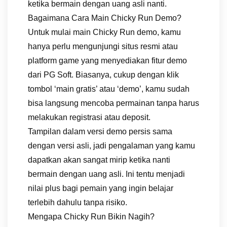
ketika bermain dengan uang asli nanti.
Bagaimana Cara Main Chicky Run Demo?
Untuk mulai main Chicky Run demo, kamu
hanya perlu mengunjungi situs resmi atau
platform game yang menyediakan fitur demo
dari PG Soft. Biasanya, cukup dengan klik
tombol ‘main gratis’ atau ‘demo’, kamu sudah
bisa langsung mencoba permainan tanpa harus
melakukan registrasi atau deposit.
Tampilan dalam versi demo persis sama
dengan versi asli, jadi pengalaman yang kamu
dapatkan akan sangat mirip ketika nanti
bermain dengan uang asli. Ini tentu menjadi
nilai plus bagi pemain yang ingin belajar
terlebih dahulu tanpa risiko.
Mengapa Chicky Run Bikin Nagih?