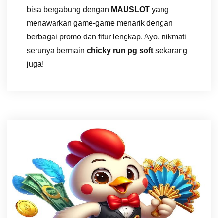
bisa bergabung dengan
MAUSLOT
yang
menawarkan game-game menarik dengan
berbagai promo dan fitur lengkap. Ayo, nikmati
serunya bermain
chicky run pg soft
sekarang
juga!