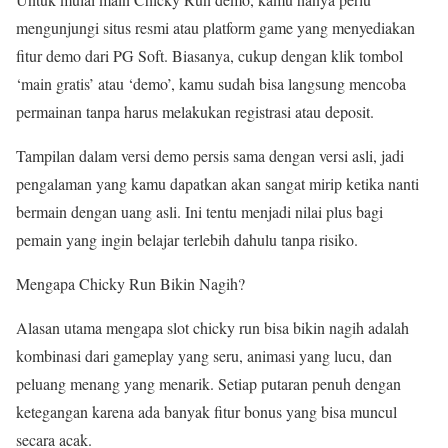
mengunjungi situs resmi atau platform game yang menyediakan
fitur demo dari PG Soft. Biasanya, cukup dengan klik tombol
‘main gratis’ atau ‘demo’, kamu sudah bisa langsung mencoba
permainan tanpa harus melakukan registrasi atau deposit.
Tampilan dalam versi demo persis sama dengan versi asli, jadi
pengalaman yang kamu dapatkan akan sangat mirip ketika nanti
bermain dengan uang asli. Ini tentu menjadi nilai plus bagi
pemain yang ingin belajar terlebih dahulu tanpa risiko.
Mengapa Chicky Run Bikin Nagih?
Alasan utama mengapa slot chicky run bisa bikin nagih adalah
kombinasi dari gameplay yang seru, animasi yang lucu, dan
peluang menang yang menarik. Setiap putaran penuh dengan
ketegangan karena ada banyak fitur bonus yang bisa muncul
secara acak.