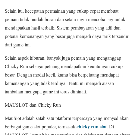
Selain itu, kecepatan permainan yang cukup cepat membuat
pemain tidak mudah bosan dan selalu ingin mencoba lagi untuk
mendapatkan hasil terbaik. Sistem pembayaran yang adil dan
potensi kemenangan yang besar juga menjadi daya tarik tersendiri
dari game ini.
Selain aspek hiburan, banyak juga pemain yang menganggap
Chicky Run sebagai peluang mendapatkan keuntungan cukup
besar. Dengan modal kecil, kamu bisa berpeluang mendapat
kemenangan yang tidak terduga. Tentu ini menjadi alasan
tambahan mengapa game ini terus diminati.
MAUSLOT dan Chicky Run
MauSlot adalah salah satu platform terpercaya yang menyediakan
chicky run slot
berbagai game slot populer, termasuk
. Di
MAUSLOT, kamu bisa menemukan slot chicky run dengan akses