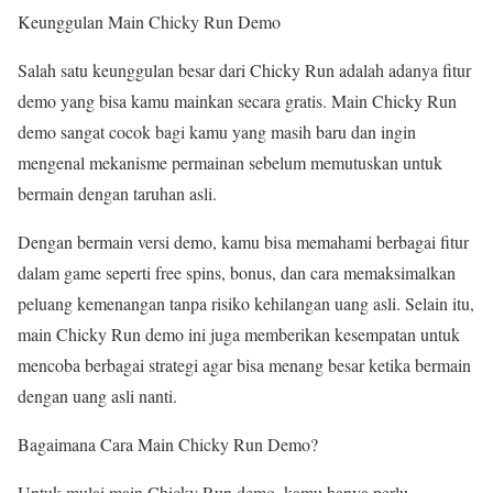
Keunggulan Main Chicky Run Demo
Salah satu keunggulan besar dari Chicky Run adalah adanya fitur
demo yang bisa kamu mainkan secara gratis. Main Chicky Run
demo sangat cocok bagi kamu yang masih baru dan ingin
mengenal mekanisme permainan sebelum memutuskan untuk
bermain dengan taruhan asli.
Dengan bermain versi demo, kamu bisa memahami berbagai fitur
dalam game seperti free spins, bonus, dan cara memaksimalkan
peluang kemenangan tanpa risiko kehilangan uang asli. Selain itu,
main Chicky Run demo ini juga memberikan kesempatan untuk
mencoba berbagai strategi agar bisa menang besar ketika bermain
dengan uang asli nanti.
Bagaimana Cara Main Chicky Run Demo?
Untuk mulai main Chicky Run demo, kamu hanya perlu