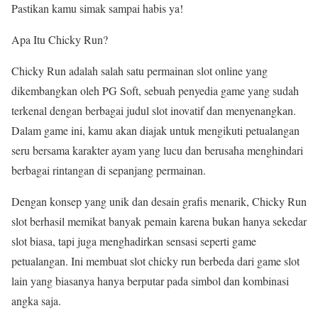
Pastikan kamu simak sampai habis ya!
Apa Itu Chicky Run?
Chicky Run adalah salah satu permainan slot online yang
dikembangkan oleh PG Soft, sebuah penyedia game yang sudah
terkenal dengan berbagai judul slot inovatif dan menyenangkan.
Dalam game ini, kamu akan diajak untuk mengikuti petualangan
seru bersama karakter ayam yang lucu dan berusaha menghindari
berbagai rintangan di sepanjang permainan.
Dengan konsep yang unik dan desain grafis menarik, Chicky Run
slot berhasil memikat banyak pemain karena bukan hanya sekedar
slot biasa, tapi juga menghadirkan sensasi seperti game
petualangan. Ini membuat slot chicky run berbeda dari game slot
lain yang biasanya hanya berputar pada simbol dan kombinasi
angka saja.