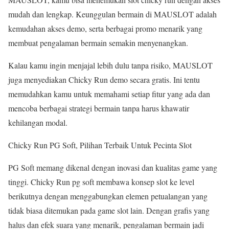
mudah dan lengkap. Keunggulan bermain di MAUSLOT adalah
kemudahan akses demo, serta berbagai promo menarik yang
membuat pengalaman bermain semakin menyenangkan.
Kalau kamu ingin menjajal lebih dulu tanpa risiko, MAUSLOT
juga menyediakan Chicky Run demo secara gratis. Ini tentu
memudahkan kamu untuk memahami setiap fitur yang ada dan
mencoba berbagai strategi bermain tanpa harus khawatir
kehilangan modal.
Chicky Run PG Soft, Pilihan Terbaik Untuk Pecinta Slot
PG Soft memang dikenal dengan inovasi dan kualitas game yang
tinggi. Chicky Run pg soft membawa konsep slot ke level
berikutnya dengan menggabungkan elemen petualangan yang
tidak biasa ditemukan pada game slot lain. Dengan grafis yang
halus dan efek suara yang menarik, pengalaman bermain jadi