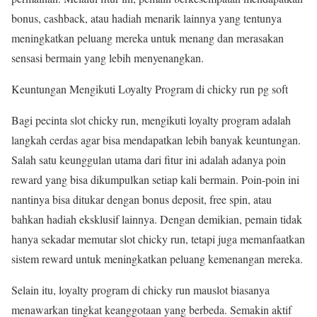
bonus, cashback, atau hadiah menarik lainnya yang tentunya
meningkatkan peluang mereka untuk menang dan merasakan
sensasi bermain yang lebih menyenangkan.
Keuntungan Mengikuti Loyalty Program di chicky run pg soft
Bagi pecinta slot chicky run, mengikuti loyalty program adalah
langkah cerdas agar bisa mendapatkan lebih banyak keuntungan.
Salah satu keunggulan utama dari fitur ini adalah adanya poin
reward yang bisa dikumpulkan setiap kali bermain. Poin-poin ini
nantinya bisa ditukar dengan bonus deposit, free spin, atau
bahkan hadiah eksklusif lainnya. Dengan demikian, pemain tidak
hanya sekadar memutar slot chicky run, tetapi juga memanfaatkan
sistem reward untuk meningkatkan peluang kemenangan mereka.
Selain itu, loyalty program di chicky run mauslot biasanya
menawarkan tingkat keanggotaan yang berbeda. Semakin aktif