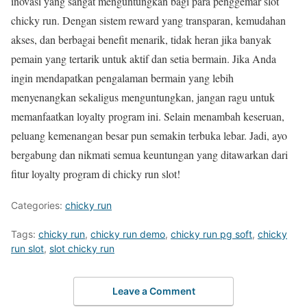
inovasi yang sangat menguntungkan bagi para penggemar slot
chicky run. Dengan sistem reward yang transparan, kemudahan
akses, dan berbagai benefit menarik, tidak heran jika banyak
pemain yang tertarik untuk aktif dan setia bermain. Jika Anda
ingin mendapatkan pengalaman bermain yang lebih
menyenangkan sekaligus menguntungkan, jangan ragu untuk
memanfaatkan loyalty program ini. Selain menambah keseruan,
peluang kemenangan besar pun semakin terbuka lebar. Jadi, ayo
bergabung dan nikmati semua keuntungan yang ditawarkan dari
fitur loyalty program di chicky run slot!
Categories:
chicky run
Tags:
chicky run
,
chicky run demo
,
chicky run pg soft
,
chicky
run slot
,
slot chicky run
Leave a Comment