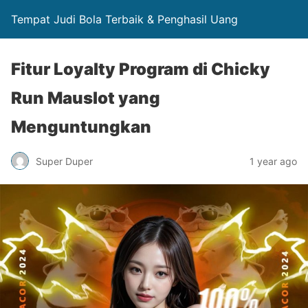
Tempat Judi Bola Terbaik & Penghasil Uang
Fitur Loyalty Program di Chicky
Run Mauslot yang
Menguntungkan
Super Duper
1 year ago