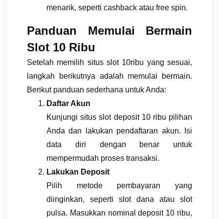
menarik, seperti cashback atau free spin.
Panduan Memulai Bermain
Slot 10 Ribu
Setelah memilih situs slot 10ribu yang sesuai,
langkah berikutnya adalah memulai bermain.
Berikut panduan sederhana untuk Anda:
Daftar Akun
Kunjungi situs slot deposit 10 ribu pilihan
Anda dan lakukan pendaftaran akun. Isi
data diri dengan benar untuk
mempermudah proses transaksi.
Lakukan Deposit
Pilih metode pembayaran yang
diinginkan, seperti slot dana atau slot
pulsa. Masukkan nominal deposit 10 ribu,