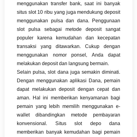
menggunakan transfer bank, saat ini banyak
situs slot 10 ribu yang juga mendukung deposit
menggunakan pulsa dan dana. Penggunaan
slot pulsa sebagai metode deposit sangat
populer karena kemudahan dan kecepatan
transaksi yang ditawarkan. Cukup dengan
menggunakan nomor ponsel, Anda dapat
melakukan deposit dan langsung bermain.
Selain pulsa, slot dana juga semakin diminati.
Dengan menggunakan aplikasi Dana, pemain
dapat melakukan deposit dengan cepat dan
aman. Hal ini memberikan kenyamanan bagi
pemain yang lebih memilih menggunakan e-
wallet dibandingkan metode pembayaran
konvensional. Situs slot depo dana
memberikan banyak kemudahan bagi pemain