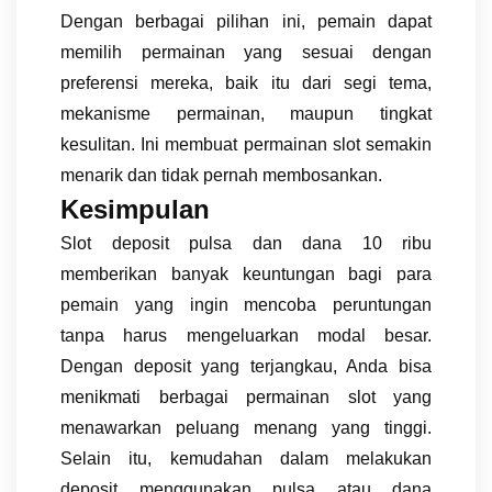
Dengan berbagai pilihan ini, pemain dapat
memilih permainan yang sesuai dengan
preferensi mereka, baik itu dari segi tema,
mekanisme permainan, maupun tingkat
kesulitan. Ini membuat permainan slot semakin
menarik dan tidak pernah membosankan.
Kesimpulan
Slot deposit pulsa dan dana 10 ribu
memberikan banyak keuntungan bagi para
pemain yang ingin mencoba peruntungan
tanpa harus mengeluarkan modal besar.
Dengan deposit yang terjangkau, Anda bisa
menikmati berbagai permainan slot yang
menawarkan peluang menang yang tinggi.
Selain itu, kemudahan dalam melakukan
deposit menggunakan pulsa atau dana