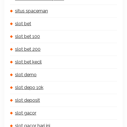
situs spaceman
slot bet
slot bet 100
slot bet 200
slot bet kecil
slot demo
slot depo 10k
slot deposit
slot gacor
slot gacor hari ini