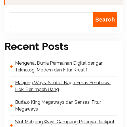
Search
Recent Posts
Mengenal Dunia Permainan Digital dengan
Teknologi Modern dan Fitur Kreatif
Mahjong Ways: Simbol Naga Emas Pembawa
Hoki Berlimpah Uang
Buffalo King Megaways dan Sensasi Fitur
Megaways
Slot Mahjong Ways Gampang Polanya, Jackpot