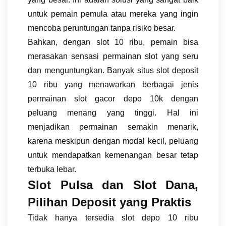
untuk pemain pemula atau mereka yang ingin
mencoba peruntungan tanpa risiko besar.
Bahkan, dengan slot 10 ribu, pemain bisa
merasakan sensasi permainan slot yang seru
dan menguntungkan. Banyak situs slot deposit
10 ribu yang menawarkan berbagai jenis
permainan slot gacor depo 10k dengan
peluang menang yang tinggi. Hal ini
menjadikan permainan semakin menarik,
karena meskipun dengan modal kecil, peluang
untuk mendapatkan kemenangan besar tetap
terbuka lebar.
Slot Pulsa dan Slot Dana,
Pilihan Deposit yang Praktis
Tidak hanya tersedia slot depo 10 ribu