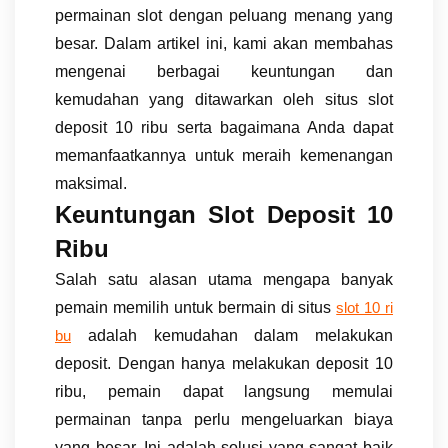
permainan slot dengan peluang menang yang
besar. Dalam artikel ini, kami akan membahas
mengenai berbagai keuntungan dan
kemudahan yang ditawarkan oleh situs slot
deposit 10 ribu serta bagaimana Anda dapat
memanfaatkannya untuk meraih kemenangan
maksimal.
Keuntungan Slot Deposit 10
Ribu
Salah satu alasan utama mengapa banyak
pemain memilih untuk bermain di situs
slot 10 ri
adalah kemudahan dalam melakukan
bu
deposit. Dengan hanya melakukan deposit 10
ribu, pemain dapat langsung memulai
permainan tanpa perlu mengeluarkan biaya
yang besar. Ini adalah solusi yang sangat baik