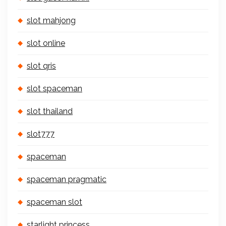
slot mahjong
slot online
slot qris
slot spaceman
slot thailand
slot777
spaceman
spaceman pragmatic
spaceman slot
starlight princess