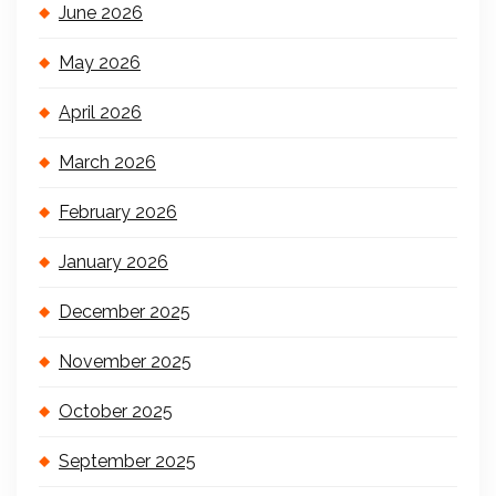
June 2026
May 2026
April 2026
March 2026
February 2026
January 2026
December 2025
November 2025
October 2025
September 2025