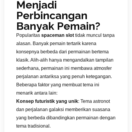
Menjadi
Perbincangan
Banyak Pemain?
Popularitas
spaceman slot
tidak muncul tanpa
alasan. Banyak pemain tertarik karena
konsepnya berbeda dari permainan bertema
klasik. Alih-alih hanya mengandalkan tampilan
sederhana, permainan ini membawa atmosfer
perjalanan antariksa yang penuh ketegangan.
Beberapa faktor yang membuat tema ini
menarik antara lain:
Konsep futuristik yang unik
: Tema astronot
dan perjalanan galaksi memberikan suasana
yang berbeda dibandingkan permainan dengan
tema tradisional.