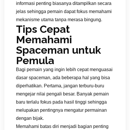
informasi penting biasanya ditampilkan secara
jelas sehingga pemain dapat fokus memahami
mekanisme utama tanpa merasa bingung.
Tips Cepat
Memahami
Spaceman untuk
Pemula
Bagi pemain yang ingin lebih cepat menguasai
dasar spaceman, ada beberapa hal yang bisa
diperhatikan. Pertama, jangan terburu-buru
mengejar nilai pengali besar. Banyak pemain
baru terlalu fokus pada hasil tinggi sehingga
melupakan pentingnya mengatur permainan
dengan bijak.
Memahami batas diri menjadi bagian penting