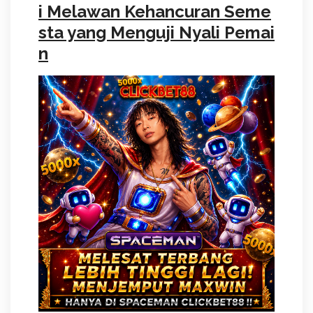
i Melawan Kehancuran Seme
sta yang Menguji Nyali Pemai
n