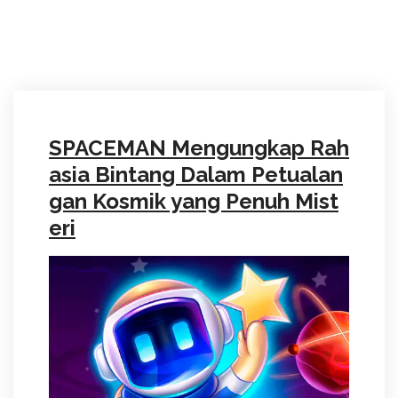
SPACEMAN Mengungkap Rah
asia Bintang Dalam Petualan
gan Kosmik yang Penuh Mist
eri