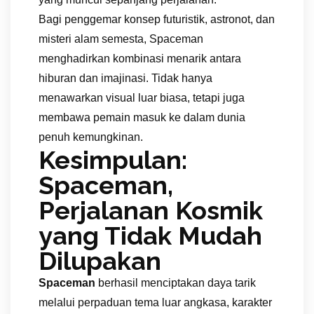
Bagi penggemar konsep futuristik, astronot, dan
misteri alam semesta, Spaceman
menghadirkan kombinasi menarik antara
hiburan dan imajinasi. Tidak hanya
menawarkan visual luar biasa, tetapi juga
membawa pemain masuk ke dalam dunia
penuh kemungkinan.
Kesimpulan:
Spaceman,
Perjalanan Kosmik
yang Tidak Mudah
Dilupakan
Spaceman
berhasil menciptakan daya tarik
melalui perpaduan tema luar angkasa, karakter