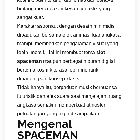
bintang menciptakan kesan futuristik yang
sangat kuat.
Karakter astronaut dengan desain minimalis
dipadukan bersama efek animasi luar angkasa
mampu memberikan pengalaman visual yang
lebih imersif. Hal ini membuat tema
slot
spaceman
maupun berbagai hiburan digital
bertema kosmik terasa lebih menarik
dibandingkan konsep klasik.
Tidak hanya itu, perpaduan musik bernuansa
futuristik dan efek suara saat menjelajahi ruang
angkasa semakin memperkuat atmosfer
petualangan yang ingin disampaikan.
Mengenal
SPACEMAN