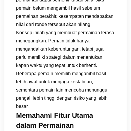
pemain belum mengambil hasil sebelum
permainan berakhir, kesempatan mendapatkan
nilai dari ronde tersebut akan hilang.
Konsep inilah yang membuat permainan terasa
menegangkan. Pemain tidak hanya
mengandalkan keberuntungan, tetapi juga
perlu memiliki strategi dalam menentukan
kapan waktu yang tepat untuk berhenti.
Beberapa pemain memilih mengambil hasil
lebih awal untuk menjaga kestabilan,
sementara pemain lain mencoba menunggu
pengali lebih tinggi dengan risiko yang lebih
besar.
Memahami Fitur Utama
dalam Permainan