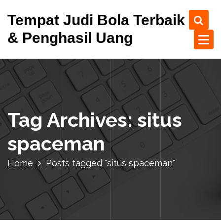
S
Tempat Judi Bola Terbaik
k
i
& Penghasil Uang
p
t
o
c
o
n
t
Tag Archives: situs
e
n
spaceman
t
Home
Posts tagged "situs spaceman"