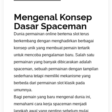
Mengenal Konsep
Dasar Spaceman
Dunia permainan online bertema slot terus
berkembang dengan menghadirkan berbagai
konsep unik yang membuat pemain tertarik
untuk mencoba pengalaman baru. Salah satu
permainan yang banyak dibicarakan adalah
spaceman, sebuah permainan dengan tampilan
sederhana tetapi memiliki mekanisme yang
berbeda dari permainan slot klasik pada
umumnya.
Bagi pemain yang baru mengenal dunia ini,
memahami cara kerja spaceman menjadi
langkah awal yang penting sebelum mulai