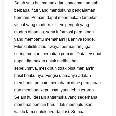
Salah satu hal menarik dari spaceman adalah
berbagai fitur yang mendukung pengalaman
bermain. Pemain dapat menemukan tampilan
visual yang modern, sistem pengali yang
mudah dipantau, serta informasi permainan
yang membantu memahami jalannya ronde.
Fitur statistik atau riwayat permainan juga
sering menjadi perhatian pemain. Data tersebut
dapat digunakan untuk melihat hasil
sebelumnya, meskipun tidak bisa menjamin
hasil berikutnya. Fungsi utamanya adalah
membantu pemain memahami ritme permainan
dan membuat keputusan yang lebih terarah.
Selain itu, desain antarmuka yang sederhana
membuat pemain baru tidak membutuhkan
waktu lama untuk beradaptasi. Semua