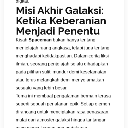
digital.
Misi Akhir Galaksi:
Ketika Keberanian
Menjadi Penentu
Kisah
Spaceman
bukan hanya tentang
menjelajah ruang angkasa, tetapi juga tentang
menghadapi ketidakpastian. Dalam cerita fiksi
ilmiah, seorang penjelajah selalu dihadapkan
pada pilihan sulit: mundur demi keselamatan
atau terus melangkah demi menyelamatkan
sesuatu yang lebih besar.
Tema ini membuat pengalaman bermain terasa
seperti sebuah perjalanan epik. Setiap elemen
dirancang untuk menciptakan rasa penasaran,
mulai dari atmosfer galaksi hingga tantangan
yang muncul sepanjang perjalanan.