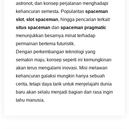
astronot, dan konsep perjalanan menghadapi
kehancuran semesta. Popularitas
spaceman
slot
,
slot spaceman
, hingga pencarian terkait
situs spaceman
dan
spaceman pragmatic
menunjukkan besarnya minat terhadap
permainan bertema futuristik.
Dengan perkembangan teknologi yang
semakin maju, konsep seperti ini kemungkinan
akan terus mengalami inovasi. Misi melawan
kehancuran galaksi mungkin hanya sebuah
cerita, tetapi daya tarik untuk menjelajahi dunia
baru akan selalu menjadi bagian dari rasa ingin
tahu manusia.