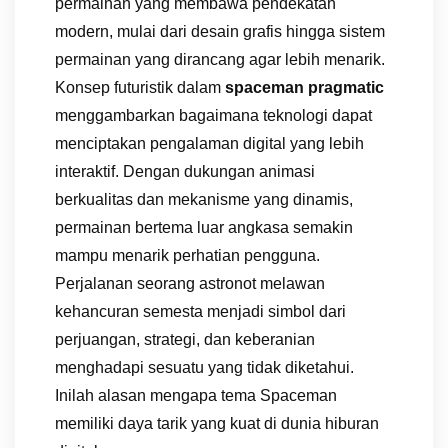
permainan yang membawa pendekatan
modern, mulai dari desain grafis hingga sistem
permainan yang dirancang agar lebih menarik.
Konsep futuristik dalam
spaceman pragmatic
menggambarkan bagaimana teknologi dapat
menciptakan pengalaman digital yang lebih
interaktif. Dengan dukungan animasi
berkualitas dan mekanisme yang dinamis,
permainan bertema luar angkasa semakin
mampu menarik perhatian pengguna.
Perjalanan seorang astronot melawan
kehancuran semesta menjadi simbol dari
perjuangan, strategi, dan keberanian
menghadapi sesuatu yang tidak diketahui.
Inilah alasan mengapa tema Spaceman
memiliki daya tarik yang kuat di dunia hiburan