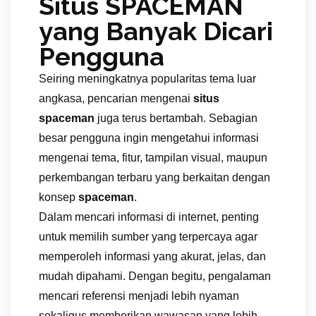
Situs SPACEMAN
yang Banyak Dicari
Pengguna
Seiring meningkatnya popularitas tema luar
angkasa, pencarian mengenai
situs
spaceman
juga terus bertambah. Sebagian
besar pengguna ingin mengetahui informasi
mengenai tema, fitur, tampilan visual, maupun
perkembangan terbaru yang berkaitan dengan
konsep
spaceman
.
Dalam mencari informasi di internet, penting
untuk memilih sumber yang terpercaya agar
memperoleh informasi yang akurat, jelas, dan
mudah dipahami. Dengan begitu, pengalaman
mencari referensi menjadi lebih nyaman
sekaligus memberikan wawasan yang lebih