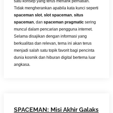
satu konsep yang terus menarik perhatian.
Tidak mengherankan apabila kata kunci seperti
spaceman slot
,
slot spaceman
,
situs
spaceman
, dan
spaceman pragmatic
sering
muncul dalam pencarian pengguna internet.
Selama disajikan dengan informasi yang
berkualitas dan relevan, tema ini akan terus
menjadi salah satu topik favorit bagi pencinta
dunia kosmik dan hiburan digital bertema luar
angkasa.
SPACEMAN: Misi Akhir Galaks