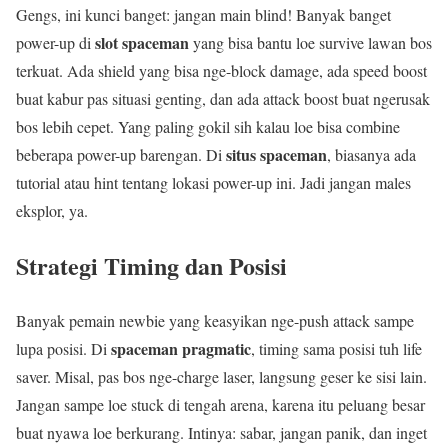
Gengs, ini kunci banget: jangan main blind! Banyak banget
slot spaceman
power-up di
yang bisa bantu loe survive lawan bos
terkuat. Ada shield yang bisa nge-block damage, ada speed boost
buat kabur pas situasi genting, dan ada attack boost buat ngerusak
bos lebih cepet. Yang paling gokil sih kalau loe bisa combine
situs spaceman
beberapa power-up barengan. Di
, biasanya ada
tutorial atau hint tentang lokasi power-up ini. Jadi jangan males
eksplor, ya.
Strategi Timing dan Posisi
Banyak pemain newbie yang keasyikan nge-push attack sampe
spaceman pragmatic
lupa posisi. Di
, timing sama posisi tuh life
saver. Misal, pas bos nge-charge laser, langsung geser ke sisi lain.
Jangan sampe loe stuck di tengah arena, karena itu peluang besar
buat nyawa loe berkurang. Intinya: sabar, jangan panik, dan inget