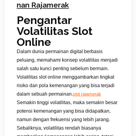
nan Rajamerak
Pengantar
Volatilitas Slot
Online
Dalam dunia permainan digital berbasis
peluang, memahami konsep volatilitas menjadi
salah satu kunci penting sebelum bermain.
Volatilitas slot online menggambarkan tingkat
risiko dan pola kemenangan yang bisa terjadi
dalam sebuah permainan.
slot rajamerak
Semakin tinggi volatilitas, maka semakin besar
potensi kemenangan yang bisa didapatkan,
namun dengan frekuensi yang lebih jarang.
Sebaliknya, volatilitas rendah biasanya