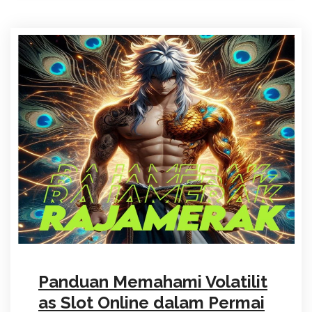
Panduan Memahami Volatilit
as Slot Online dalam Permai