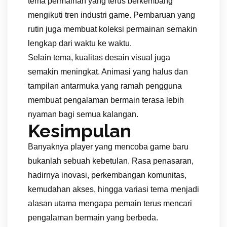
tema permainan yang terus berkembang
mengikuti tren industri game. Pembaruan yang
rutin juga membuat koleksi permainan semakin
lengkap dari waktu ke waktu.
Selain tema, kualitas desain visual juga
semakin meningkat. Animasi yang halus dan
tampilan antarmuka yang ramah pengguna
membuat pengalaman bermain terasa lebih
nyaman bagi semua kalangan.
Kesimpulan
Banyaknya player yang mencoba game baru
bukanlah sebuah kebetulan. Rasa penasaran,
hadirnya inovasi, perkembangan komunitas,
kemudahan akses, hingga variasi tema menjadi
alasan utama mengapa pemain terus mencari
pengalaman bermain yang berbeda.