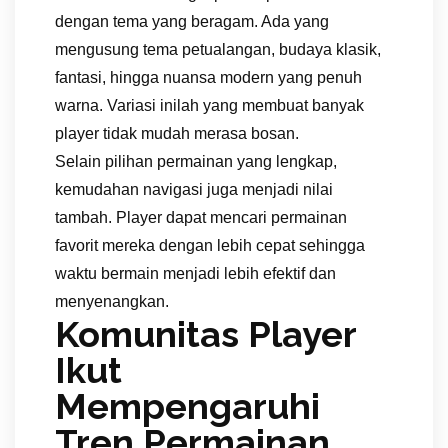
dengan tema yang beragam. Ada yang
mengusung tema petualangan, budaya klasik,
fantasi, hingga nuansa modern yang penuh
warna. Variasi inilah yang membuat banyak
player tidak mudah merasa bosan.
Selain pilihan permainan yang lengkap,
kemudahan navigasi juga menjadi nilai
tambah. Player dapat mencari permainan
favorit mereka dengan lebih cepat sehingga
waktu bermain menjadi lebih efektif dan
menyenangkan.
Komunitas Player
Ikut
Mempengaruhi
Tren Permainan