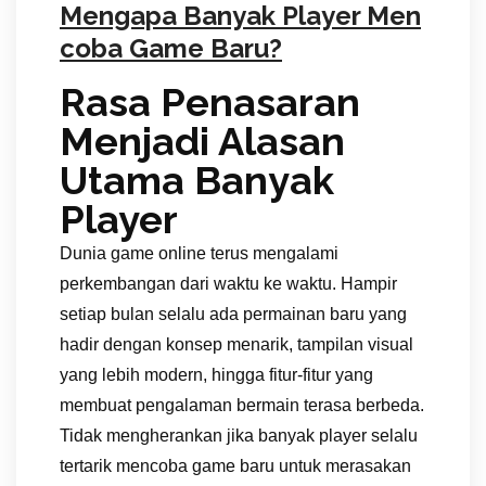
Mengapa Banyak Player Men
coba Game Baru?
Rasa Penasaran
Menjadi Alasan
Utama Banyak
Player
Dunia game online terus mengalami
perkembangan dari waktu ke waktu. Hampir
setiap bulan selalu ada permainan baru yang
hadir dengan konsep menarik, tampilan visual
yang lebih modern, hingga fitur-fitur yang
membuat pengalaman bermain terasa berbeda.
Tidak mengherankan jika banyak player selalu
tertarik mencoba game baru untuk merasakan