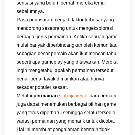
sensasi yang belum pernah mereka temui
sebelumnya.
Rasa penasaran menjadi faktor terbesar yang
mendorong seseorang untuk mengeksplorasi
berbagai jenis permainan. Ketika sebuah game
mulai banyak diperbincangkan oleh komunitas,
sebagian besar pemain akan ikut mencari tahu
seperti apa gameplay yang ditawarkan. Mereka
ingin mengetahui apakah permainan tersebut
benar-benar layak dimainkan atau hanya
sekadar populer sesaat.
Melalui
permainan
, para pemain
slot rajamerak
juga dapat menemukan berbagai pilihan game
yang terus diperbarui sehingga selalu tersedia
variasi permainan yang menarik untuk dicoba.
Hal ini membuat pengalaman bermain tidak