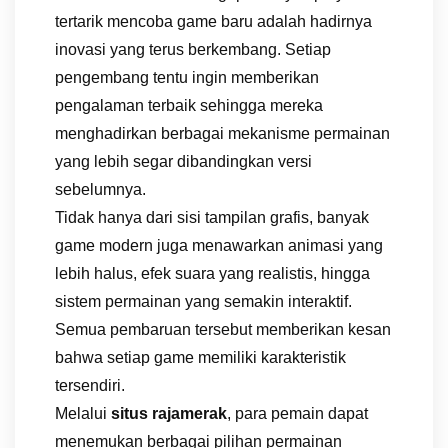
tertarik mencoba game baru adalah hadirnya
inovasi yang terus berkembang. Setiap
pengembang tentu ingin memberikan
pengalaman terbaik sehingga mereka
menghadirkan berbagai mekanisme permainan
yang lebih segar dibandingkan versi
sebelumnya.
Tidak hanya dari sisi tampilan grafis, banyak
game modern juga menawarkan animasi yang
lebih halus, efek suara yang realistis, hingga
sistem permainan yang semakin interaktif.
Semua pembaruan tersebut memberikan kesan
bahwa setiap game memiliki karakteristik
tersendiri.
Melalui
situs rajamerak
, para pemain dapat
menemukan berbagai pilihan permainan