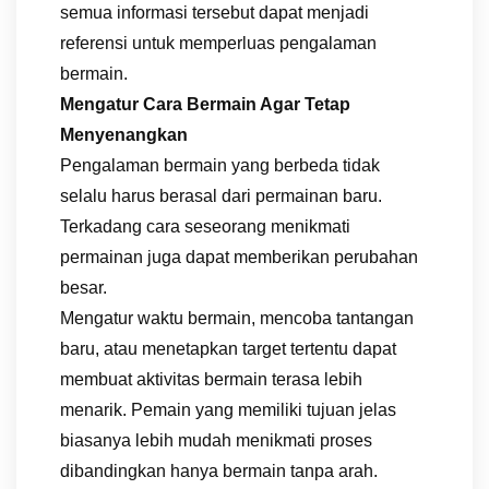
semua informasi tersebut dapat menjadi
referensi untuk memperluas pengalaman
bermain.
Mengatur Cara Bermain Agar Tetap
Menyenangkan
Pengalaman bermain yang berbeda tidak
selalu harus berasal dari permainan baru.
Terkadang cara seseorang menikmati
permainan juga dapat memberikan perubahan
besar.
Mengatur waktu bermain, mencoba tantangan
baru, atau menetapkan target tertentu dapat
membuat aktivitas bermain terasa lebih
menarik. Pemain yang memiliki tujuan jelas
biasanya lebih mudah menikmati proses
dibandingkan hanya bermain tanpa arah.