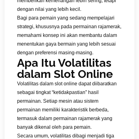
memberikan kemenangan lebih sering, tetapi
dengan nilai yang lebih kecil.
Bagi para pemain yang sedang mempelajari
strategi, khususnya pada permainan rajamerak,
memahami konsep ini akan membantu dalam
menentukan gaya bermain yang lebih sesuai
dengan preferensi masing-masing.
Apa Itu Volatilitas
dalam Slot Online
Volatilitas dalam slot online dapat diibaratkan
sebagai tingkat “ketidakpastian” hasil
permainan. Setiap mesin atau sistem
permainan memiliki karakteristik berbeda,
termasuk dalam permainan rajamerak yang
banyak dikenal oleh para pemain.
Secara umum, volatilitas dibagi menjadi tiga