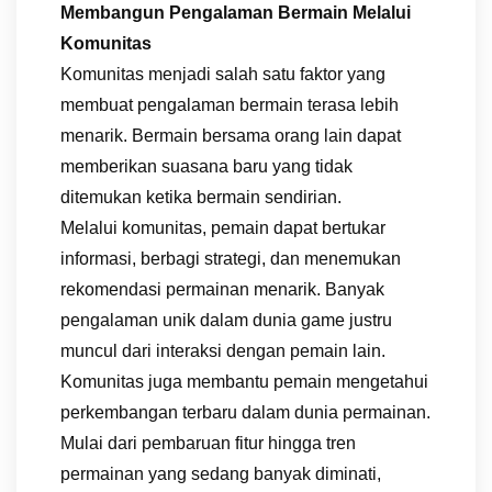
Membangun Pengalaman Bermain Melalui
Komunitas
Komunitas menjadi salah satu faktor yang
membuat pengalaman bermain terasa lebih
menarik. Bermain bersama orang lain dapat
memberikan suasana baru yang tidak
ditemukan ketika bermain sendirian.
Melalui komunitas, pemain dapat bertukar
informasi, berbagi strategi, dan menemukan
rekomendasi permainan menarik. Banyak
pengalaman unik dalam dunia game justru
muncul dari interaksi dengan pemain lain.
Komunitas juga membantu pemain mengetahui
perkembangan terbaru dalam dunia permainan.
Mulai dari pembaruan fitur hingga tren
permainan yang sedang banyak diminati,