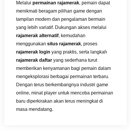
Melalui
permainan rajamerak
, pemain dapat
menikmati beragam pilihan game dengan
tampilan modern dan pengalaman bermain
yang lebih variatif. Dukungan akses melalui
rajamerak alternatif
, kemudahan
menggunakan
situs rajamerak
, proses
rajamerak login
yang praktis, serta langkah
rajamerak daftar
yang sederhana turut
memberikan kenyamanan bagi pemain dalam
mengeksplorasi berbagai permainan terbaru.
Dengan terus berkembangnya industri game
online, minat player untuk mencoba permainan
baru diperkirakan akan terus meningkat di
masa mendatang.