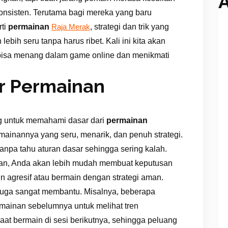
A
sisten. Terutama bagi mereka yang baru
rti
permainan
, strategi dan trik yang
Raja Merak
bih seru tanpa harus ribet. Kali ini kita akan
isa menang dalam game online dan menikmati
 Permainan
g untuk memahami dasar dari
permainan
rmainannya yang seru, menarik, dan penuh strategi.
pa tahu aturan dasar sehingga sering kalah.
, Anda akan lebih mudah membuat keputusan
n agresif atau bermain dengan strategi aman.
juga sangat membantu. Misalnya, beberapa
rmainan sebelumnya untuk melihat tren
aat bermain di sesi berikutnya, sehingga peluang