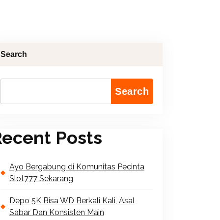
Search
Search
ecent Posts
Ayo Bergabung di Komunitas Pecinta
Slot777 Sekarang
Depo 5K Bisa WD Berkali Kali, Asal
Sabar Dan Konsisten Main