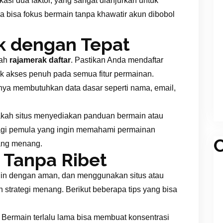
asi dua faktor, yang sangat dianjurkan untuk
a bisa fokus bermain tanpa khawatir akun dibobol
k dengan Tepat
lah
rajamerak daftar
. Pastikan Anda mendaftar
ak akses penuh pada semua fitur permainan.
nya membutuhkan data dasar seperti nama, email,
apakah situs menyediakan panduan bermain atau
 bagi pemula yang ingin memahami permainan
C
ang menang.
 Tanpa Ribet
in dengan aman, dan menggunakan situs atau
n strategi menang. Berikut beberapa tips yang bisa
 Bermain terlalu lama bisa membuat konsentrasi