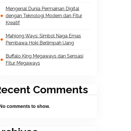
Mengenal Dunia Permainan Digital
dengan Teknologi Modern dan Fitur
Kreatif
Mahjong Ways: Simbol Naga Emas
Pembawa Hoki Berlimpah Uang
Buffalo King Megaways dan Sensasi
Fitur Megaways
Recent Comments
No comments to show.