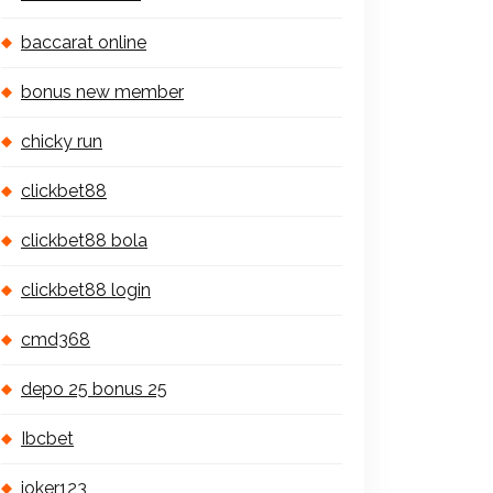
baccarat online
bonus new member
chicky run
clickbet88
clickbet88 bola
clickbet88 login
cmd368
depo 25 bonus 25
Ibcbet
joker123