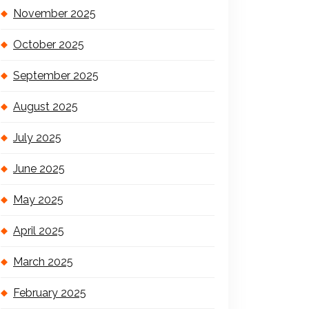
November 2025
October 2025
September 2025
August 2025
July 2025
June 2025
May 2025
April 2025
March 2025
February 2025