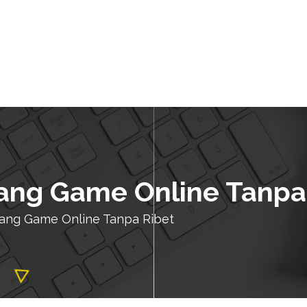
ng Game Online Tanpa
ng Game Online Tanpa Ribet