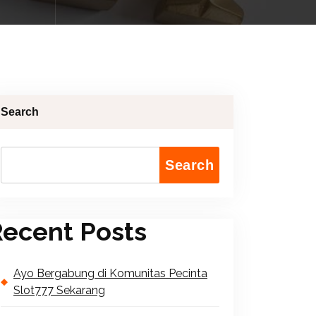
Search
Search
ecent Posts
Ayo Bergabung di Komunitas Pecinta
Slot777 Sekarang