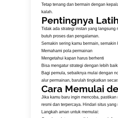
Tetap tenang dan bermain dengan kepala 
kalah.
Pentingnya Lat
Tidak ada strategi instan yang langsu
butuh proses dan pengalaman.
Semakin sering kamu bermain, semakin
Memahami pola permainan
Mengetahui kapan harus berhenti
Bisa mengatur strategi dengan lebih baik
Bagi pemula, sebaiknya mulai dengan no
alur permainan, barulah tingkatkan secar
Cara Memulai d
Jika kamu baru ingin mencoba, pastikan 
resmi dan terpercaya. Hindari situs yang 
Langkah aman untuk memulai: