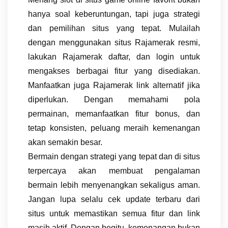
hanya soal keberuntungan, tapi juga strategi
dan pemilihan situs yang tepat. Mulailah
dengan menggunakan situs Rajamerak resmi,
lakukan Rajamerak daftar, dan login untuk
mengakses berbagai fitur yang disediakan.
Manfaatkan juga Rajamerak link alternatif jika
diperlukan. Dengan memahami pola
permainan, memanfaatkan fitur bonus, dan
tetap konsisten, peluang meraih kemenangan
akan semakin besar.
Bermain dengan strategi yang tepat dan di situs
terpercaya akan membuat pengalaman
bermain lebih menyenangkan sekaligus aman.
Jangan lupa selalu cek update terbaru dari
situs untuk memastikan semua fitur dan link
masih aktif. Dengan begitu, kemenangan bukan