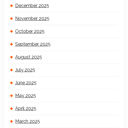
December 2025
November 2025
October 2025
September 2025
August 2025
July 2025
June 2025
May 2025
April 2025
March 2025