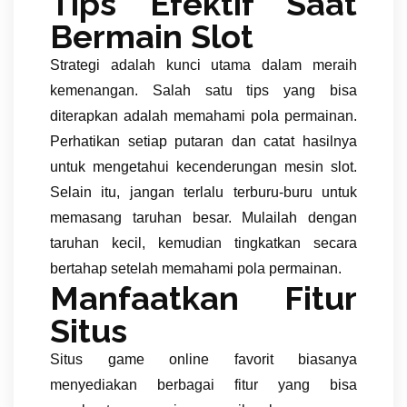
Tips Efektif Saat
Bermain Slot
Strategi adalah kunci utama dalam meraih
kemenangan. Salah satu tips yang bisa
diterapkan adalah memahami pola permainan.
Perhatikan setiap putaran dan catat hasilnya
untuk mengetahui kecenderungan mesin slot.
Selain itu, jangan terlalu terburu-buru untuk
memasang taruhan besar. Mulailah dengan
taruhan kecil, kemudian tingkatkan secara
bertahap setelah memahami pola permainan.
Manfaatkan Fitur
Situs
Situs game online favorit biasanya
menyediakan berbagai fitur yang bisa