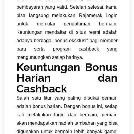
pembayaran yang valid. Setelah selesai, kamu
bisa langsung melakukan Rajamerak Login
untuk memulai pengalaman bermain.
Keuntungan mendaftar di situs resmi adalah
adanya berbagai bonus eksklusif bagi member
baru serta program cashback yang
menguntungkan setiap harinya.
Keuntungan Bonus
Harian dan
Cashback
Salah satu fitur yang paling disukai pemain
adalah bonus harian. Dengan bonus ini, setiap
kali melakukan login dan bermain, pemain
akan mendapatkan hadiah tambahan yang bisa
digunakan untuk bermain lebih banyak game.