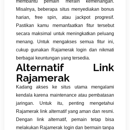
membantu pemain meraih kemenangan.
Misalnya, beberapa situs menyediakan bonus
harian, free spin, atau jackpot progresif.
Pastikan kamu memanfaatkan fitur tersebut
secara maksimal untuk meningkatkan peluang
menang. Untuk mengakses semua fitur ini,
cukup gunakan Rajamerak login dan nikmati
berbagai keuntungan yang tersedia.
Alternatif Link
Rajamerak
Kadang akses ke situs utama mengalami
kendala karena maintenance atau pembatasan
jaringan. Untuk itu, penting mengetahui
Rajamerak link alternatif yang aman dan resmi.
Dengan link alternatif, pemain tetap bisa
melakukan Rajamerak login dan bermain tanpa