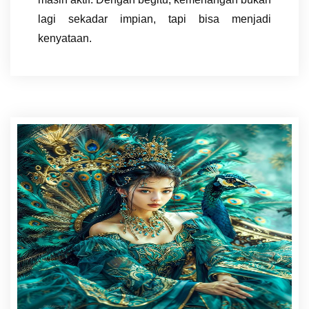
lagi sekadar impian, tapi bisa menjadi
kenyataan.