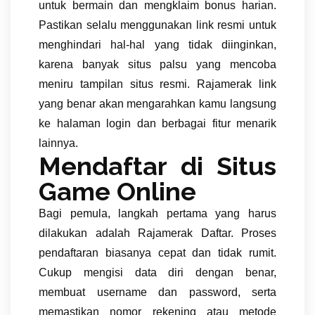
untuk bermain dan mengklaim bonus harian.
Pastikan selalu menggunakan link resmi untuk
menghindari hal-hal yang tidak diinginkan,
karena banyak situs palsu yang mencoba
meniru tampilan situs resmi. Rajamerak link
yang benar akan mengarahkan kamu langsung
ke halaman login dan berbagai fitur menarik
lainnya.
Mendaftar di Situs
Game Online
Bagi pemula, langkah pertama yang harus
dilakukan adalah Rajamerak Daftar. Proses
pendaftaran biasanya cepat dan tidak rumit.
Cukup mengisi data diri dengan benar,
membuat username dan password, serta
memastikan nomor rekening atau metode