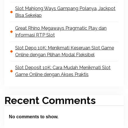
Slot Mahjong Ways Gampang Polanya, Jackpot
Bisa Sekejap
Great Rhino Megaways Pragmatic Play dan
Informasi RTP Slot
Slot Depo 10K: Menikmati Keseruan Slot Game
Online dengan Pilihan Modal Fleksibel
Slot Deposit 10K: Cara Mudah Menikmati Slot
Game Online dengan Akses Praktis
Recent Comments
No comments to show.