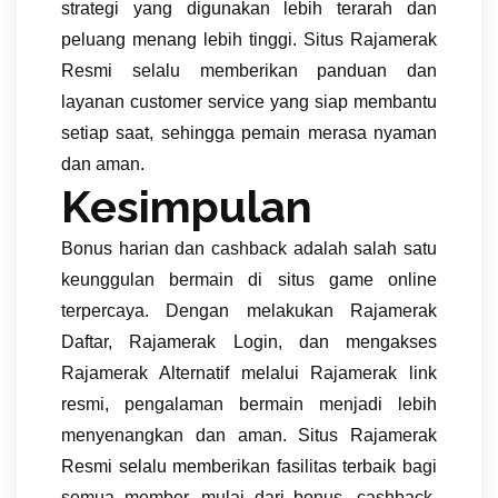
strategi yang digunakan lebih terarah dan
peluang menang lebih tinggi. Situs Rajamerak
Resmi selalu memberikan panduan dan
layanan customer service yang siap membantu
setiap saat, sehingga pemain merasa nyaman
dan aman.
Kesimpulan
Bonus harian dan cashback adalah salah satu
keunggulan bermain di situs game online
terpercaya. Dengan melakukan Rajamerak
Daftar, Rajamerak Login, dan mengakses
Rajamerak Alternatif melalui Rajamerak link
resmi, pengalaman bermain menjadi lebih
menyenangkan dan aman. Situs Rajamerak
Resmi selalu memberikan fasilitas terbaik bagi
semua member, mulai dari bonus, cashback,