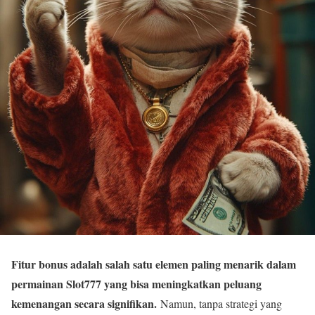
Fitur bonus adalah salah satu elemen paling menarik dalam
permainan Slot777 yang bisa meningkatkan peluang
kemenangan secara signifikan.
Namun, tanpa strategi yang