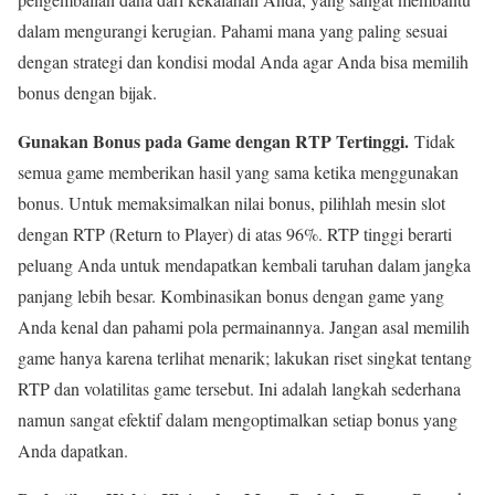
dalam mengurangi kerugian. Pahami mana yang paling sesuai
dengan strategi dan kondisi modal Anda agar Anda bisa memilih
bonus dengan bijak.
Gunakan Bonus pada Game dengan RTP Tertinggi.
Tidak
semua game memberikan hasil yang sama ketika menggunakan
bonus. Untuk memaksimalkan nilai bonus, pilihlah mesin slot
dengan RTP (Return to Player) di atas 96%. RTP tinggi berarti
peluang Anda untuk mendapatkan kembali taruhan dalam jangka
panjang lebih besar. Kombinasikan bonus dengan game yang
Anda kenal dan pahami pola permainannya. Jangan asal memilih
game hanya karena terlihat menarik; lakukan riset singkat tentang
RTP dan volatilitas game tersebut. Ini adalah langkah sederhana
namun sangat efektif dalam mengoptimalkan setiap bonus yang
Anda dapatkan.