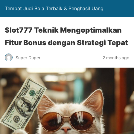
Tempat Judi Bola Terbaik & Penghasil Uang
Slot777 Teknik Mengoptimalkan
Fitur Bonus dengan Strategi Tepat
Super Duper
2 months ago