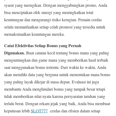
syarat yang merugikan. Dengan menggabungkan promo, Anda
bisa menciptakan efek sinergi yang meningkatkan total
keuntungan dan mengurangi risiko kerugian. Pemain cerdas
selalu memanfaatkan setiap celah promosi yang tersedia untuk
memaksimalkan keuntungan mereka.
Catat Efektivitas Setiap Bonus yang Pernah
Digunakan.
Buat catatan kecil tentang bonus mana yang paling
menguntungkan dan game mana yang memberikan hasil terbaik
saat menggunakan bonus tertentu. Dari waktu ke waktu, Anda
akan memiliki data yang berguna untuk menentukan mana bonus
yang paling layak dikejar di masa depan. Evaluasi ini juga
membantu Anda menghindari bonus yang tampak besar tetapi
tidak memberikan nilai nyata karena persyaratan taruhan yang
terlalu berat. Dengan rekam jejak yang baik, Anda bisa membuat
keputusan lebih
SLOT777
cerdas dan efisien dalam setiap