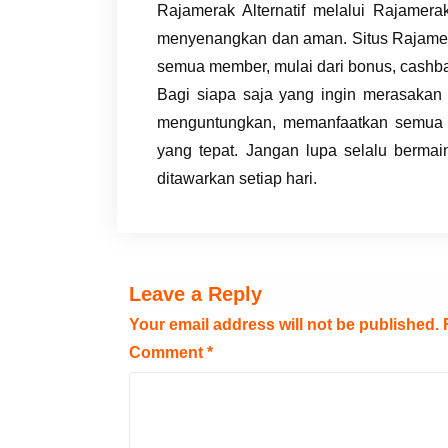
Rajamerak Alternatif melalui Rajamera
menyenangkan dan aman. Situs Rajamerak
semua member, mulai dari bonus, cashba
Bagi siapa saja yang ingin merasaka
menguntungkan, memanfaatkan semua fit
yang tepat. Jangan lupa selalu bermai
ditawarkan setiap hari.
Leave a Reply
Your email address will not be published.
Comment
*