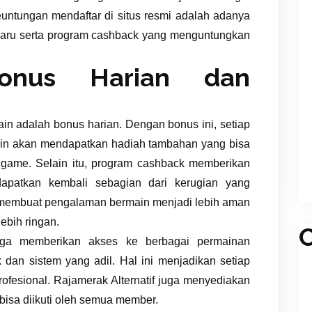
ntungan mendaftar di situs resmi adalah adanya
baru serta program cashback yang menguntungkan
onus Harian dan
main adalah bonus harian. Dengan bonus ini, setiap
ain akan mendapatkan hadiah tambahan yang bisa
 game. Selain itu, program cashback memberikan
patkan kembali sebagian dari kerugian yang
i membuat pengalaman bermain menjadi lebih aman
ebih ringan.
C
 juga memberikan akses ke berbagai permainan
k dan sistem yang adil. Hal ini menjadikan setiap
profesional. Rajamerak Alternatif juga menyediakan
bisa diikuti oleh semua member.