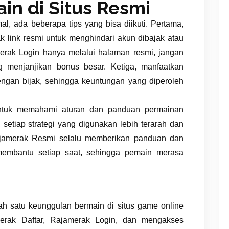
in di Situs Resmi
, ada beberapa tips yang bisa diikuti. Pertama,
 link resmi untuk menghindari akun dibajak atau
erak Login hanya melalui halaman resmi, jangan
ng menjanjikan bonus besar. Ketiga, manfaatkan
ngan bijak, sehingga keuntungan yang diperoleh
 untuk memahami aturan dan panduan permainan
 setiap strategi yang digunakan lebih terarah dan
Rajamerak Resmi selalu memberikan panduan dan
membantu setiap saat, sehingga pemain merasa
h satu keunggulan bermain di situs game online
erak Daftar, Rajamerak Login, dan mengakses