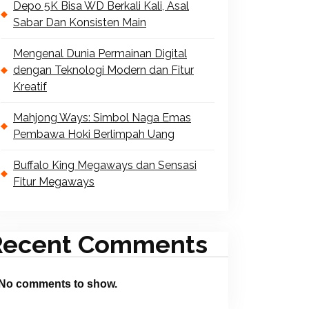
Depo 5K Bisa WD Berkali Kali, Asal
Sabar Dan Konsisten Main
Mengenal Dunia Permainan Digital
dengan Teknologi Modern dan Fitur
Kreatif
Mahjong Ways: Simbol Naga Emas
Pembawa Hoki Berlimpah Uang
Buffalo King Megaways dan Sensasi
Fitur Megaways
Recent Comments
No comments to show.