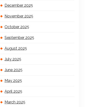
December 2025
November 2025
October 2025
September 2025
August 2025
July 2025
June 2025
May 2025
April 2025
March 2025