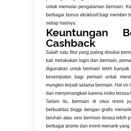
untuk memulai pengalaman bermain. Keu
berbagai bonus eksklusif bagi member 
setiap harinya.
Keuntungan B
Cashback
Salah satu fitur yang paling disukai pe
kali melakukan login dan bermain, pem
digunakan untuk bermain lebih banyak
kesempatan bagi pemain untuk menda
mungkin terjadi selama bermain. Hal in
dan menyenangkan karena risiko terasa l
Selain itu, bermain di situs resmi
berkualitas tinggi dengan grafis menari
taruhan atau sesi bermain terasa lebih 
berbagai promo dan event menarik yang 