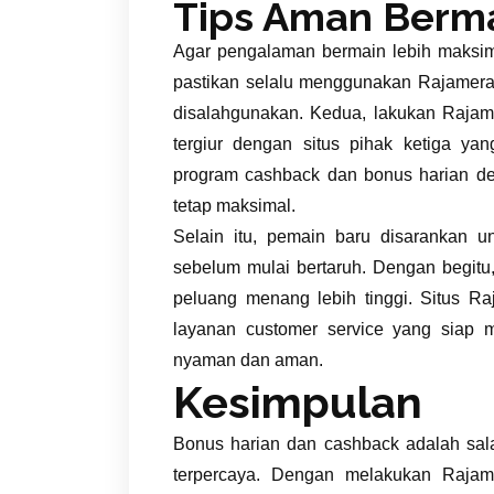
Tips Aman Berma
Agar pengalaman bermain lebih maksimal
pastikan selalu menggunakan Rajamerak
disalahgunakan. Kedua, lakukan Rajam
tergiur dengan situs pihak ketiga ya
program cashback dan bonus harian de
tetap maksimal.
Selain itu, pemain baru disarankan
sebelum mulai bertaruh. Dengan begitu,
peluang menang lebih tinggi. Situs 
layanan customer service yang siap 
nyaman dan aman.
Kesimpulan
Bonus harian dan cashback adalah sala
terpercaya. Dengan melakukan Rajam