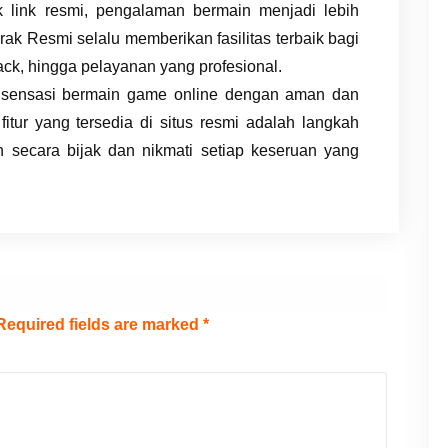
k link resmi, pengalaman bermain menjadi lebih
 Resmi selalu memberikan fasilitas terbaik bagi
ck, hingga pelayanan yang profesional.
n sensasi bermain game online dengan aman dan
ur yang tersedia di situs resmi adalah langkah
n secara bijak dan nikmati setiap keseruan yang
Required fields are marked
*