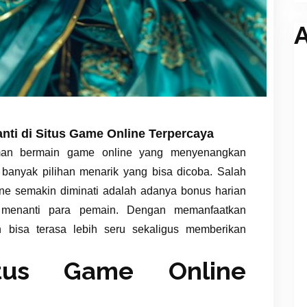
A
ti di Situs Game Online Terpercaya
man bermain game online yang menyenangkan
 banyak pilihan menarik yang bisa dicoba. Salah
ne semakin diminati adalah adanya bonus harian
 menanti para pemain. Dengan memanfaatkan
n bisa terasa lebih seru sekaligus memberikan
tus Game Online