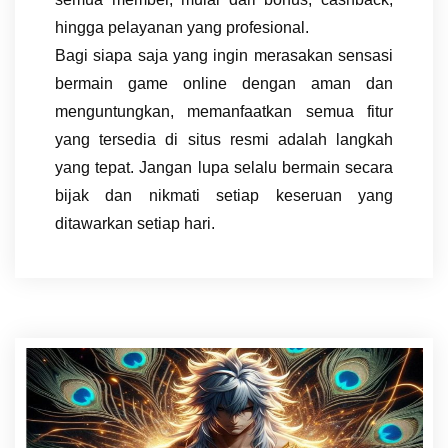
hingga pelayanan yang profesional.
Bagi siapa saja yang ingin merasakan sensasi
bermain game online dengan aman dan
menguntungkan, memanfaatkan semua fitur
yang tersedia di situs resmi adalah langkah
yang tepat. Jangan lupa selalu bermain secara
bijak dan nikmati setiap keseruan yang
ditawarkan setiap hari.