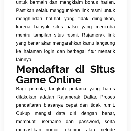
untuk bermain dan mengklaim bonus harian.
Pastikan selalu menggunakan link resmi untuk
menghindari hal-hal yang tidak diinginkan,
karena banyak situs palsu yang mencoba
meniru tampilan situs resmi. Rajamerak link
yang benar akan mengarahkan kamu langsung
ke halaman login dan berbagai fitur menarik
lainnya.
Mendaftar di Situs
Game Online
Bagi pemula, langkah pertama yang harus
dilakukan adalah Rajamerak Daftar. Proses
pendaftaran biasanya cepat dan tidak rumit.
Cukup mengisi data diri dengan benar,
membuat username dan password, serta
memastikan nomor rekening atau metode