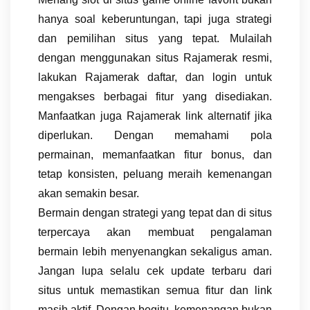
hanya soal keberuntungan, tapi juga strategi
dan pemilihan situs yang tepat. Mulailah
dengan menggunakan situs Rajamerak resmi,
lakukan Rajamerak daftar, dan login untuk
mengakses berbagai fitur yang disediakan.
Manfaatkan juga Rajamerak link alternatif jika
diperlukan. Dengan memahami pola
permainan, memanfaatkan fitur bonus, dan
tetap konsisten, peluang meraih kemenangan
akan semakin besar.
Bermain dengan strategi yang tepat dan di situs
terpercaya akan membuat pengalaman
bermain lebih menyenangkan sekaligus aman.
Jangan lupa selalu cek update terbaru dari
situs untuk memastikan semua fitur dan link
masih aktif. Dengan begitu, kemenangan bukan