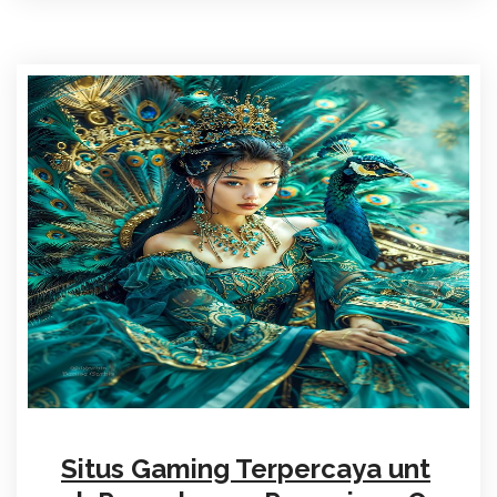
Situs Gaming Terpercaya unt