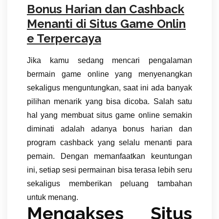
Bonus Harian dan Cashback
Menanti di Situs Game Onlin
e Terpercaya
Jika kamu sedang mencari pengalaman
bermain game online yang menyenangkan
sekaligus menguntungkan, saat ini ada banyak
pilihan menarik yang bisa dicoba. Salah satu
hal yang membuat situs game online semakin
diminati adalah adanya bonus harian dan
program cashback yang selalu menanti para
pemain. Dengan memanfaatkan keuntungan
ini, setiap sesi permainan bisa terasa lebih seru
sekaligus memberikan peluang tambahan
untuk menang.
Mengakses Situs