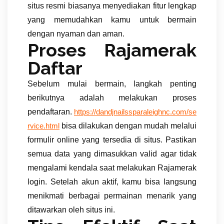
situs resmi biasanya menyediakan fitur lengkap
yang memudahkan kamu untuk bermain
dengan nyaman dan aman.
Proses Rajamerak
Daftar
Sebelum mulai bermain, langkah penting
berikutnya adalah melakukan proses
pendaftaran.
https://dandjnailssparaleighnc.com/se
bisa dilakukan dengan mudah melalui
rvice.html
formulir online yang tersedia di situs. Pastikan
semua data yang dimasukkan valid agar tidak
mengalami kendala saat melakukan Rajamerak
login. Setelah akun aktif, kamu bisa langsung
menikmati berbagai permainan menarik yang
ditawarkan oleh situs ini.