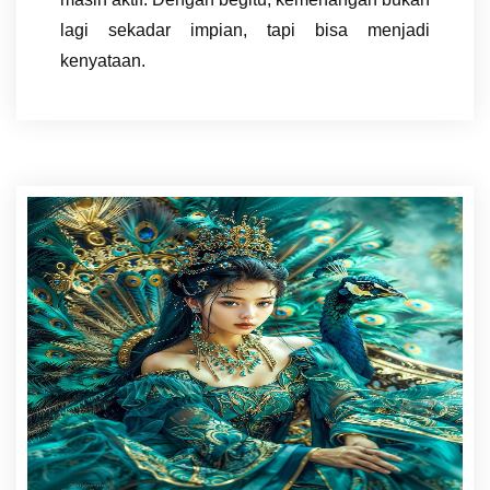
lagi sekadar impian, tapi bisa menjadi
kenyataan.