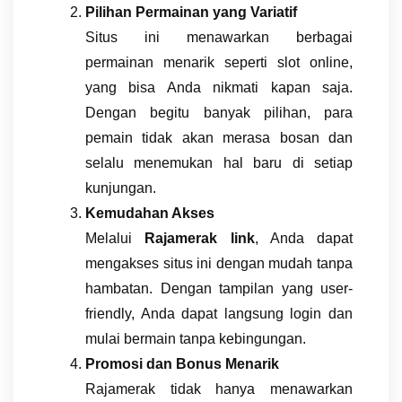
Pilihan Permainan yang Variatif
Situs ini menawarkan berbagai
permainan menarik seperti slot online,
yang bisa Anda nikmati kapan saja.
Dengan begitu banyak pilihan, para
pemain tidak akan merasa bosan dan
selalu menemukan hal baru di setiap
kunjungan.
Kemudahan Akses
Melalui
Rajamerak link
, Anda dapat
mengakses situs ini dengan mudah tanpa
hambatan. Dengan tampilan yang user-
friendly, Anda dapat langsung login dan
mulai bermain tanpa kebingungan.
Promosi dan Bonus Menarik
Rajamerak tidak hanya menawarkan