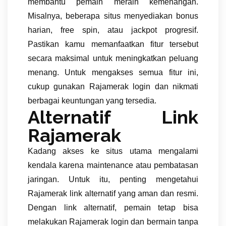
membantu pemain meraih kemenangan.
Misalnya, beberapa situs menyediakan bonus
harian, free spin, atau jackpot progresif.
Pastikan kamu memanfaatkan fitur tersebut
secara maksimal untuk meningkatkan peluang
menang. Untuk mengakses semua fitur ini,
cukup gunakan Rajamerak login dan nikmati
berbagai keuntungan yang tersedia.
Alternatif Link
Rajamerak
Kadang akses ke situs utama mengalami
kendala karena maintenance atau pembatasan
jaringan. Untuk itu, penting mengetahui
Rajamerak link alternatif yang aman dan resmi.
Dengan link alternatif, pemain tetap bisa
melakukan Rajamerak login dan bermain tanpa