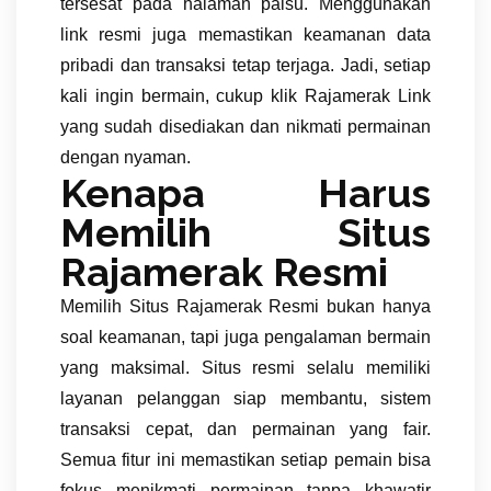
tersesat pada halaman palsu. Menggunakan
link resmi juga memastikan keamanan data
pribadi dan transaksi tetap terjaga. Jadi, setiap
kali ingin bermain, cukup klik Rajamerak Link
yang sudah disediakan dan nikmati permainan
dengan nyaman.
Kenapa Harus
Memilih Situs
Rajamerak Resmi
Memilih Situs Rajamerak Resmi bukan hanya
soal keamanan, tapi juga pengalaman bermain
yang maksimal. Situs resmi selalu memiliki
layanan pelanggan siap membantu, sistem
transaksi cepat, dan permainan yang fair.
Semua fitur ini memastikan setiap pemain bisa
fokus menikmati permainan tanpa khawatir