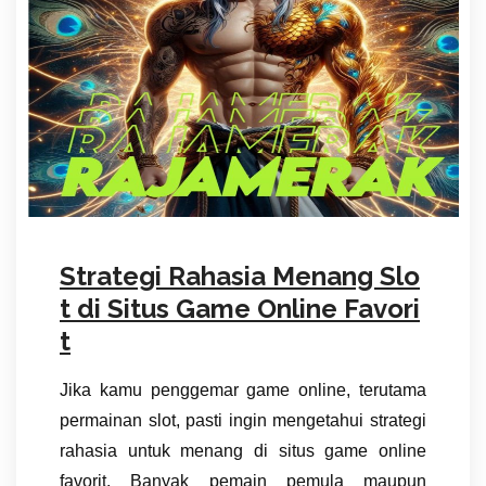
Strategi Rahasia Menang Slo
t di Situs Game Online Favori
t
Jika kamu penggemar game online, terutama
permainan slot, pasti ingin mengetahui strategi
rahasia untuk menang di situs game online
favorit. Banyak pemain pemula maupun