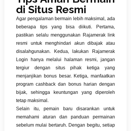
di Situs Resmi
Agar pengalaman bermain lebih maksimal, ada
beberapa tips yang bisa diikuti. Pertama,
pastikan selalu menggunakan Rajamerak link
resmi untuk menghindari akun dibajak atau
disalahgunakan. Kedua, lakukan Rajamerak
Login hanya melalui halaman resmi, jangan
tergiur dengan situs pihak ketiga yang
menjanjikan bonus besar. Ketiga, manfaatkan
program cashback dan bonus harian dengan
bijak, sehingga keuntungan yang diperoleh
tetap maksimal.
Selain itu, pemain baru disarankan untuk
memahami aturan dan panduan permainan
sebelum mulai bertaruh. Dengan begitu, setiap