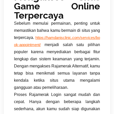
Game Online
Terpercaya
Sebelum memulai permainan, penting untuk
memastikan bahwa kamu bermain di situs yang
terpercaya.
https://hamdanisclinic.com/services/bo
menjadi salah satu pilihan
ok-appointment/
populer karena menyediakan berbagai fitur
lengkap dan sistem keamanan yang terjamin.
Dengan mengakses Rajamerak Alternatif, kamu
tetap bisa menikmati semua layanan tanpa
kendala ketika situs utama mengalami
gangguan atau pemeliharaan.
Proses Rajamerak Login sangat mudah dan
cepat. Hanya dengan beberapa langkah
sederhana, akun kamu sudah siap digunakan