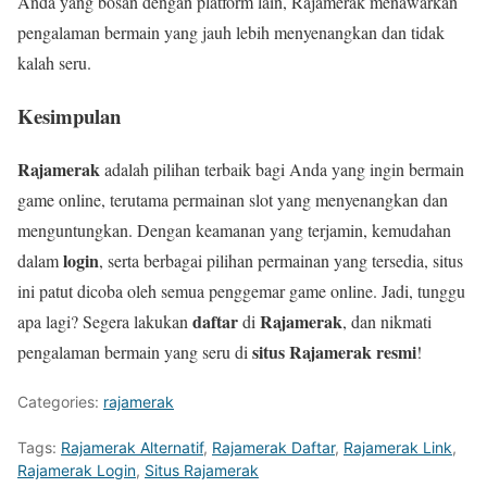
Anda yang bosan dengan platform lain, Rajamerak menawarkan
pengalaman bermain yang jauh lebih menyenangkan dan tidak
kalah seru.
Kesimpulan
Rajamerak
adalah pilihan terbaik bagi Anda yang ingin bermain
game online, terutama permainan slot yang menyenangkan dan
menguntungkan. Dengan keamanan yang terjamin, kemudahan
login
dalam
, serta berbagai pilihan permainan yang tersedia, situs
ini patut dicoba oleh semua penggemar game online. Jadi, tunggu
daftar
Rajamerak
apa lagi? Segera lakukan
di
, dan nikmati
situs Rajamerak resmi
pengalaman bermain yang seru di
!
Categories:
rajamerak
Tags:
Rajamerak Alternatif
,
Rajamerak Daftar
,
Rajamerak Link
,
Rajamerak Login
,
Situs Rajamerak