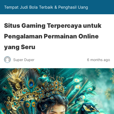
Tempat Judi Bola Terbaik & Penghasil Uang
Situs Gaming Terpercaya untuk
Pengalaman Permainan Online
yang Seru
Super Duper
6 months ago