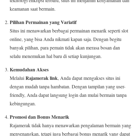
teknologi enkripsi terbaru, situs ini menjamin kenyamanan dan
keamanan saat bermain.
Pilihan Permainan yang Variatif
Situs ini menawarkan berbagai permainan menarik seperti slot
online, yang bisa Anda nikmati kapan saja. Dengan begitu
banyak pilihan, para pemain tidak akan merasa bosan dan
selalu menemukan hal baru di setiap kunjungan.
Kemudahan Akses
Rajamerak link
Melalui
, Anda dapat mengakses situs ini
dengan mudah tanpa hambatan. Dengan tampilan yang user-
friendly, Anda dapat langsung login dan mulai bermain tanpa
kebingungan.
Promosi dan Bonus Menarik
Rajamerak tidak hanya menawarkan pengalaman bermain yang
menyenangkan, tetapi juga berbagai bonus menarik yang dapat