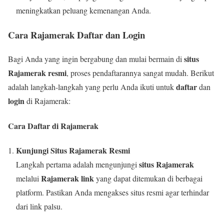
meningkatkan peluang kemenangan Anda.
Cara Rajamerak Daftar dan Login
situs
Bagi Anda yang ingin bergabung dan mulai bermain di
Rajamerak resmi
, proses pendaftarannya sangat mudah. Berikut
daftar
adalah langkah-langkah yang perlu Anda ikuti untuk
dan
login
di Rajamerak:
Cara Daftar di Rajamerak
Kunjungi Situs Rajamerak Resmi
situs Rajamerak
Langkah pertama adalah mengunjungi
Rajamerak link
melalui
yang dapat ditemukan di berbagai
platform. Pastikan Anda mengakses situs resmi agar terhindar
dari link palsu.