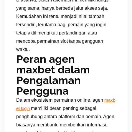
yang sama, hanya berbeda jalur akses saja.
Kemudahan ini tentu menjadi nilai tambah
tersendiri, terutama bagi pemain yang ingin
tetap aktif mengikuti pertandingan atau
mencoba permainan slot tanpa gangguan
waktu.
Peran agen
maxbet dalam
Pengalaman
Pengguna
Dalam ekosistem permainan online, agen
maxb
memiliki peran penting sebagai
et login
penghubung antara platform dan pemain. Agen
biasanya membantu memberikan informasi,