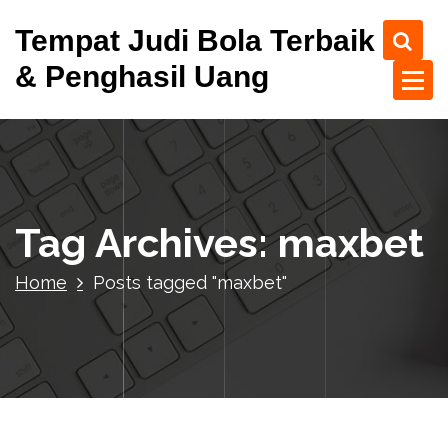
S
Tempat Judi Bola Terbaik
k
i
& Penghasil Uang
p
t
o
c
o
n
t
Tag Archives: maxbet
e
n
Home
Posts tagged "maxbet"
t