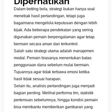
Diperhatikan
Dalam betting bola, strategi bukan hanya soal
menebak hasil pertandingan, tetapi juga
bagaimana mengelola keputusan dengan lebih
bijak. Ada beberapa pendekatan yang sering
digunakan pemain berpengalaman agar tetap
bermain secara aman dan terkontrol.
Salah satu strategi utama adalah manajemen
modal. Pemain biasanya menentukan batas
penggunaan dana sebelum mulai bermain.
Tujuannya agar tidak terbawa emosi ketika
hasil tidak sesuai harapan.
Selain itu, analisis pertandingan juga menjadi
bagian penting. Melihat performa tim, statistik
pertemuan sebelumnya, hingga kondisi pemain
bisa membantu memberikan gambaran yang