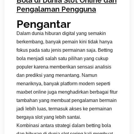
Bola di Dunia Slot Online dan
Pengalaman Pengguna
Pengantar
Dalam dunia hiburan digital yang semakin
berkembang, banyak pemain kini tidak hanya
fokus pada satu jenis permainan saja. Betting
bola menjadi salah satu pilihan yang cukup
populer karena memberikan sensasi analisis
dan prediksi yang menantang. Namun
menariknya, banyak platform modern seperti
maxbet online juga menghadirkan berbagai fitur
tambahan yang membuat pengalaman bermain
jadi lebih luas, termasuk akses ke permainan
bergaya slot yang lebih santai.
Kombinasi antara strategi dalam betting bola
dan hiburan di dunia slot sering kali membuat