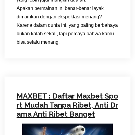
Apakah permainan ini benar-benar layak
dimainkan dengan ekspektasi menang?
Karena dalam dunia ini, yang paling berbahaya
bukan kalah sekali, tapi percaya bahwa kamu
bisa selalu menang.
MAXBET : Daftar Maxbet Spo
rt Mudah Tanpa Ribet, Anti Dr
ama Anti Ribet Banget