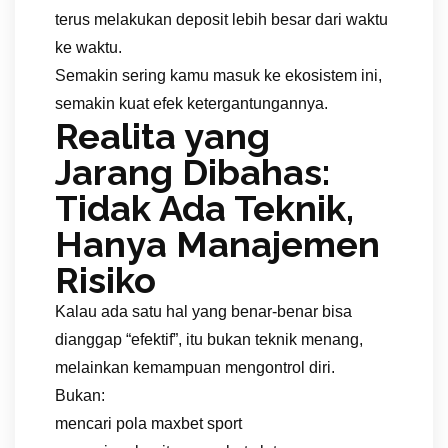
terus melakukan deposit lebih besar dari waktu
ke waktu.
Semakin sering kamu masuk ke ekosistem ini,
semakin kuat efek ketergantungannya.
Realita yang
Jarang Dibahas:
Tidak Ada Teknik,
Hanya Manajemen
Risiko
Kalau ada satu hal yang benar-benar bisa
dianggap “efektif”, itu bukan teknik menang,
melainkan kemampuan mengontrol diri.
Bukan:
mencari pola maxbet sport