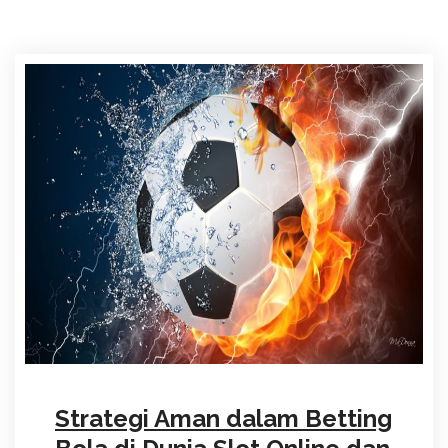
Strategi Aman dalam Betting