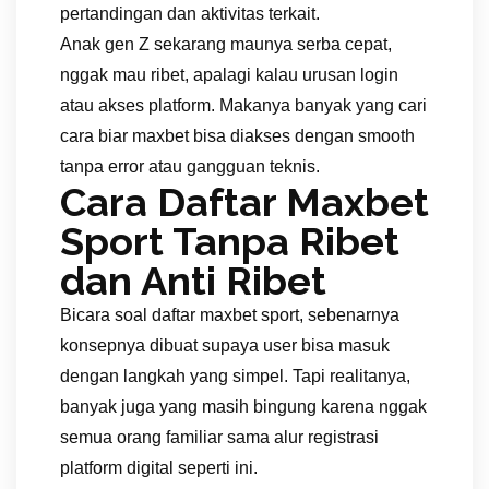
pertandingan dan aktivitas terkait.
Anak gen Z sekarang maunya serba cepat,
nggak mau ribet, apalagi kalau urusan login
atau akses platform. Makanya banyak yang cari
cara biar maxbet bisa diakses dengan smooth
tanpa error atau gangguan teknis.
Cara Daftar Maxbet
Sport Tanpa Ribet
dan Anti Ribet
Bicara soal daftar maxbet sport, sebenarnya
konsepnya dibuat supaya user bisa masuk
dengan langkah yang simpel. Tapi realitanya,
banyak juga yang masih bingung karena nggak
semua orang familiar sama alur registrasi
platform digital seperti ini.