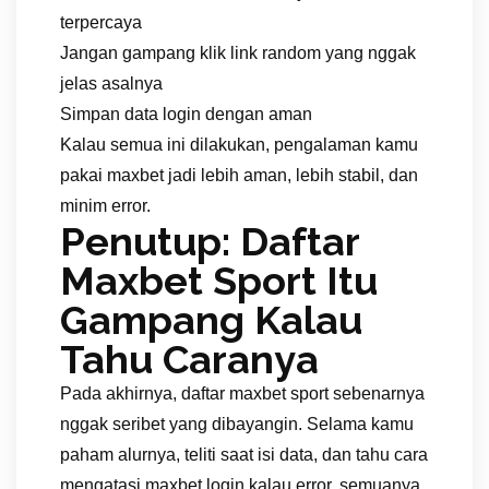
terpercaya
Jangan gampang klik link random yang nggak
jelas asalnya
Simpan data login dengan aman
Kalau semua ini dilakukan, pengalaman kamu
pakai maxbet jadi lebih aman, lebih stabil, dan
minim error.
Penutup: Daftar
Maxbet Sport Itu
Gampang Kalau
Tahu Caranya
Pada akhirnya, daftar maxbet sport sebenarnya
nggak seribet yang dibayangin. Selama kamu
paham alurnya, teliti saat isi data, dan tahu cara
mengatasi maxbet login kalau error, semuanya