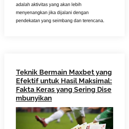
adalah aktivitas yang akan lebih
menyenangkan jika dijalani dengan
pendekatan yang seimbang dan terencana.
Teknik Bermain Maxbet yang
Efektif untuk Hasil Maksimal:
Fakta Keras yang Sering Dise
mbunyikan