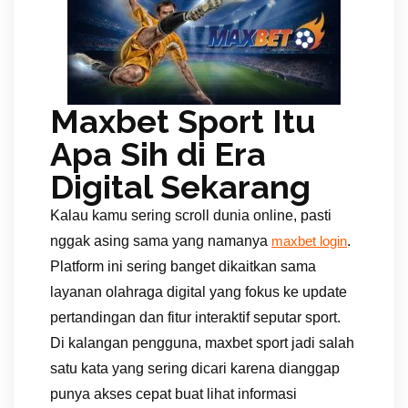
Maxbet Sport Itu
Apa Sih di Era
Digital Sekarang
Kalau kamu sering scroll dunia online, pasti
nggak asing sama yang namanya
.
maxbet login
Platform ini sering banget dikaitkan sama
layanan olahraga digital yang fokus ke update
pertandingan dan fitur interaktif seputar sport.
Di kalangan pengguna, maxbet sport jadi salah
satu kata yang sering dicari karena dianggap
punya akses cepat buat lihat informasi