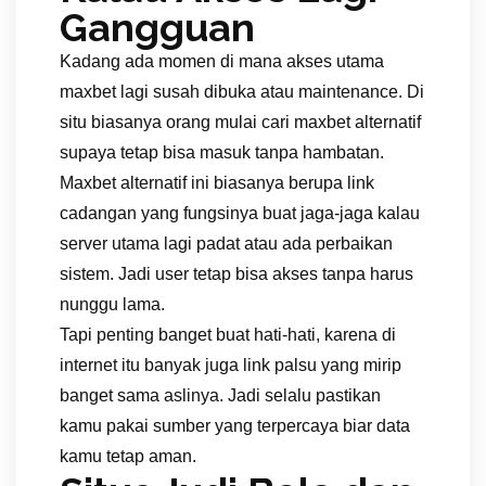
Gangguan
Kadang ada momen di mana akses utama
maxbet lagi susah dibuka atau maintenance. Di
situ biasanya orang mulai cari maxbet alternatif
supaya tetap bisa masuk tanpa hambatan.
Maxbet alternatif ini biasanya berupa link
cadangan yang fungsinya buat jaga-jaga kalau
server utama lagi padat atau ada perbaikan
sistem. Jadi user tetap bisa akses tanpa harus
nunggu lama.
Tapi penting banget buat hati-hati, karena di
internet itu banyak juga link palsu yang mirip
banget sama aslinya. Jadi selalu pastikan
kamu pakai sumber yang terpercaya biar data
kamu tetap aman.