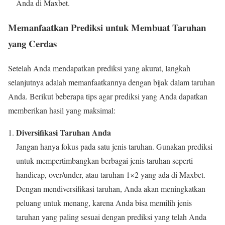
Anda di Maxbet.
Memanfaatkan Prediksi untuk Membuat Taruhan
yang Cerdas
Setelah Anda mendapatkan prediksi yang akurat, langkah
selanjutnya adalah memanfaatkannya dengan bijak dalam taruhan
Anda. Berikut beberapa tips agar prediksi yang Anda dapatkan
memberikan hasil yang maksimal:
Diversifikasi Taruhan Anda
Jangan hanya fokus pada satu jenis taruhan. Gunakan prediksi
untuk mempertimbangkan berbagai jenis taruhan seperti
handicap, over/under, atau taruhan 1×2 yang ada di Maxbet.
Dengan mendiversifikasi taruhan, Anda akan meningkatkan
peluang untuk menang, karena Anda bisa memilih jenis
taruhan yang paling sesuai dengan prediksi yang telah Anda