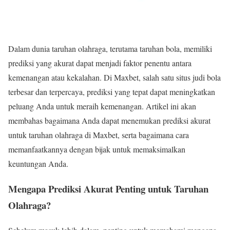
Dalam dunia taruhan olahraga, terutama taruhan bola, memiliki
prediksi yang akurat dapat menjadi faktor penentu antara
kemenangan atau kekalahan. Di Maxbet, salah satu situs judi bola
terbesar dan terpercaya, prediksi yang tepat dapat meningkatkan
peluang Anda untuk meraih kemenangan. Artikel ini akan
membahas bagaimana Anda dapat menemukan prediksi akurat
untuk taruhan olahraga di Maxbet, serta bagaimana cara
memanfaatkannya dengan bijak untuk memaksimalkan
keuntungan Anda.
Mengapa Prediksi Akurat Penting untuk Taruhan
Olahraga?