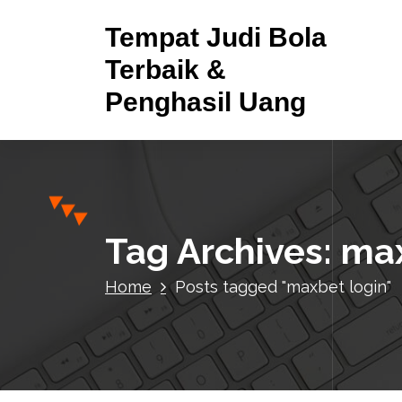
S
Tempat Judi Bola
k
i
Terbaik &
p
Penghasil Uang
t
o
c
o
n
t
e
Tag Archives: ma
n
t
Home
Posts tagged "maxbet login"