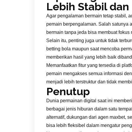
Lebih Stabil da
Agar pengalaman bermain tetap stabil, a
pemain berpengalaman. Salah satunya a
bermain tanpa jeda bisa membuat fokus 
Selain itu, penting juga untuk tidak ter
betting bola maupun saat mencoba permai
memberikan hasil yang lebih baik diban
Memanfaatkan fitur yang tersedia di plat
pemain mengakses semua informasi deng
menjadi lebih terstruktur dan tidak mem
Penutup
Dunia permainan digital saat ini member
berbagai jenis hiburan dalam satu tempat
alternatif, dukungan dari agen maxbet, 
bisa lebih fleksibel dalam mengatur pe