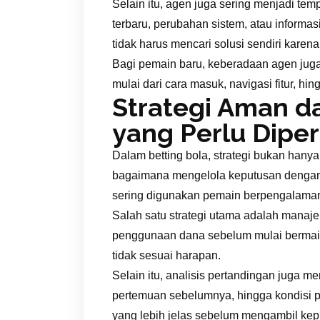
Selain itu, agen juga sering menjadi tem
terbaru, perubahan sistem, atau informa
tidak harus mencari solusi sendiri kar
Bagi pemain baru, keberadaan agen jug
mulai dari cara masuk, navigasi fitur,
Strategi Aman d
yang Perlu Dipe
Dalam betting bola, strategi bukan hanya
bagaimana mengelola keputusan dengan 
sering digunakan pemain berpengalaman 
Salah satu strategi utama adalah mana
penggunaan dana sebelum mulai bermain.
tidak sesuai harapan.
Selain itu, analisis pertandingan juga men
pertemuan sebelumnya, hingga kondisi
yang lebih jelas sebelum mengambil kep