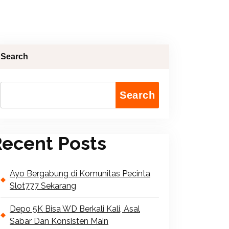
Search
Search
ecent Posts
Ayo Bergabung di Komunitas Pecinta
Slot777 Sekarang
Depo 5K Bisa WD Berkali Kali, Asal
Sabar Dan Konsisten Main