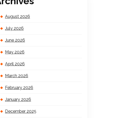
rchives
August 2026
July 2026
June 2026
May 2026
April 2026
March 2026
February 2026
January 2026
December 2025