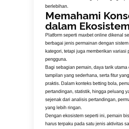
berlebihan.
Memahami Konse
dalam Ekosistem
Platform seperti maxbet online dikenal 
berbagai jenis permainan dengan sistem
kategori, tetapi juga memberikan variasi
pengguna.
Bagi sebagian pemain, daya tarik utama 
tampilan yang sederhana, serta fitur y
praktis. Dalam konteks betting bola, pe
pertandingan, statistik, hingga peluang y
sejenak dari analisis pertandingan, perma
yang lebih ringan.
Dengan ekosistem seperti ini, pemain bi
harus terpaku pada satu jenis aktivitas sa