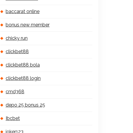
baccarat online
bonus new member
chicky run
clickbet88
clickbet88 bola
clickbet88 login
cmd368
depo 25 bonus 25
Ibcbet
joker123