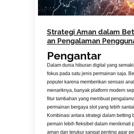
Strategi Aman dalam Bett
an Pengalaman Penggun
Pengantar
Dalam dunia hiburan digital yang semak
fokus pada satu jenis permainan saja. Be
populer karena memberikan sensasi ana
menariknya, banyak platform modern sep
fitur tambahan yang membuat pengalaman
permainan bergaya slot yang lebih santai
Kombinasi antara strategi dalam betting 
pemain lebih fleksibel dalam menikmati 
aman dan terukur sangat penting agar p