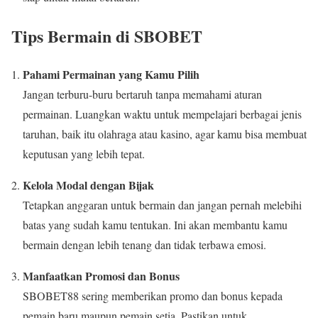
Tips Bermain di SBOBET
Pahami Permainan yang Kamu Pilih
Jangan terburu-buru bertaruh tanpa memahami aturan
permainan. Luangkan waktu untuk mempelajari berbagai jenis
taruhan, baik itu olahraga atau kasino, agar kamu bisa membuat
keputusan yang lebih tepat.
Kelola Modal dengan Bijak
Tetapkan anggaran untuk bermain dan jangan pernah melebihi
batas yang sudah kamu tentukan. Ini akan membantu kamu
bermain dengan lebih tenang dan tidak terbawa emosi.
Manfaatkan Promosi dan Bonus
SBOBET88 sering memberikan promo dan bonus kepada
pemain baru maupun pemain setia. Pastikan untuk