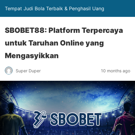
Tempat Judi Bola Terbaik & Penghasil Uang
SBOBET88: Platform Terpercaya
untuk Taruhan Online yang
Mengasyikkan
Super Duper
10 months ago