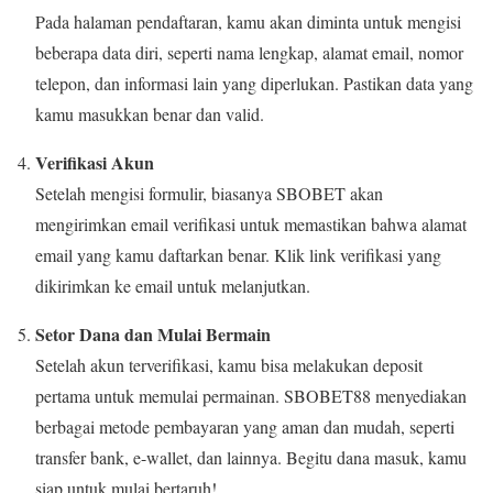
Pada halaman pendaftaran, kamu akan diminta untuk mengisi
beberapa data diri, seperti nama lengkap, alamat email, nomor
telepon, dan informasi lain yang diperlukan. Pastikan data yang
kamu masukkan benar dan valid.
Verifikasi Akun
Setelah mengisi formulir, biasanya SBOBET akan
mengirimkan email verifikasi untuk memastikan bahwa alamat
email yang kamu daftarkan benar. Klik link verifikasi yang
dikirimkan ke email untuk melanjutkan.
Setor Dana dan Mulai Bermain
Setelah akun terverifikasi, kamu bisa melakukan deposit
pertama untuk memulai permainan. SBOBET88 menyediakan
berbagai metode pembayaran yang aman dan mudah, seperti
transfer bank, e-wallet, dan lainnya. Begitu dana masuk, kamu
siap untuk mulai bertaruh!