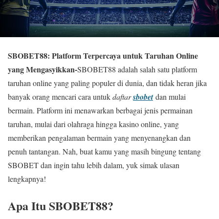
SBOBET88: Platform Terpercaya untuk Taruhan Online
yang Mengasyikkan-
SBOBET88 adalah salah satu platform
taruhan online yang paling populer di dunia, dan tidak heran jika
banyak orang mencari cara untuk
daftar
sbobet
dan mulai
bermain. Platform ini menawarkan berbagai jenis permainan
taruhan, mulai dari olahraga hingga kasino online, yang
memberikan pengalaman bermain yang menyenangkan dan
penuh tantangan. Nah, buat kamu yang masih bingung tentang
SBOBET dan ingin tahu lebih dalam, yuk simak ulasan
lengkapnya!
Apa Itu SBOBET88?