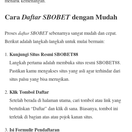
menarik kemenangan.
Cara
dengan Mudah
Daftar SBOBET
Proses
daftar SBOBET
sebenarnya sangat mudah dan cepat.
Berikut adalah langkah-langkah untuk mulai bermain:
Kunjungi Situs Resmi SBOBET88
Langkah pertama adalah membuka situs resmi SBOBET88.
Pastikan kamu mengakses situs yang asli agar terhindar dari
situs palsu yang bisa merugikan.
Klik Tombol Daftar
Setelah berada di halaman utama, cari tombol atau link yang
bertuliskan “Daftar” dan klik di sana. Biasanya, tombol ini
terletak di bagian atas atau pojok kanan situs.
Isi Formulir Pendaftaran