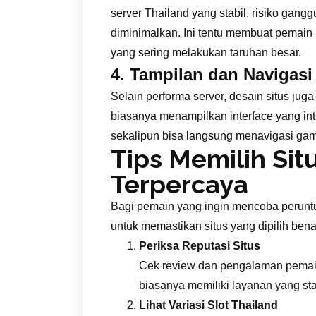
server Thailand yang stabil, risiko gang
diminimalkan. Ini tentu membuat pemain
yang sering melakukan taruhan besar.
4. Tampilan dan Naviga
Selain performa server, desain situs juga
biasanya menampilkan interface yang in
sekalipun bisa langsung menavigasi gam
Tips Memilih Sit
Terpercaya
Bagi pemain yang ingin mencoba peruntun
untuk memastikan situs yang dipilih bena
Periksa Reputasi Situs
Cek review dan pengalaman pemain
biasanya memiliki layanan yang stab
Lihat Variasi Slot Thailand