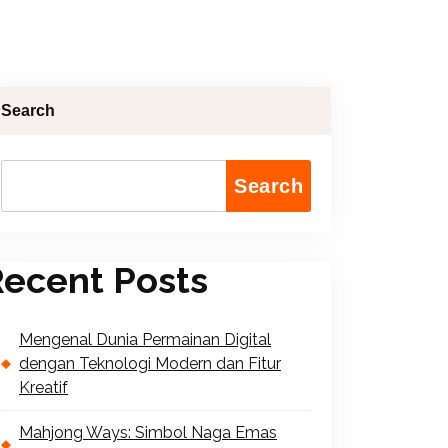
Search
Search
ecent Posts
Mengenal Dunia Permainan Digital
dengan Teknologi Modern dan Fitur
Kreatif
Mahjong Ways: Simbol Naga Emas