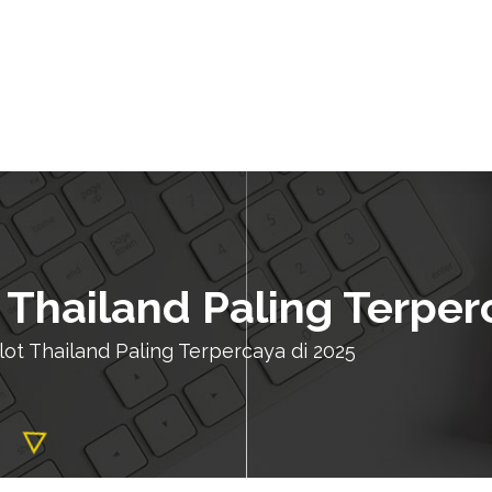
 Thailand Paling Terper
lot Thailand Paling Terpercaya di 2025