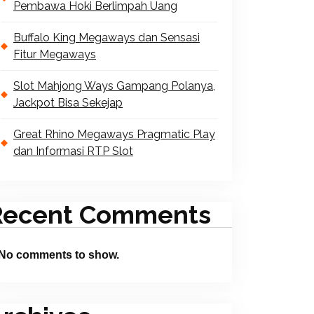
Pembawa Hoki Berlimpah Uang
Buffalo King Megaways dan Sensasi
Fitur Megaways
Slot Mahjong Ways Gampang Polanya,
Jackpot Bisa Sekejap
Great Rhino Megaways Pragmatic Play
dan Informasi RTP Slot
Recent Comments
No comments to show.