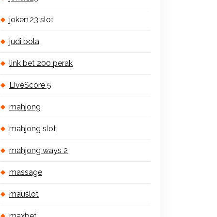
joker123 slot
judi bola
link bet 200 perak
LiveScore 5
mahjong
mahjong slot
mahjong ways 2
massage
mauslot
maxbet