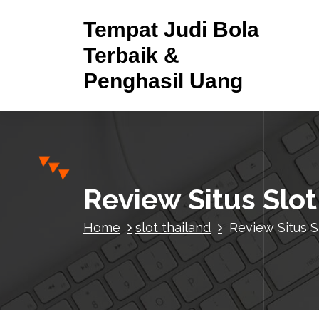
S
Tempat Judi Bola
k
i
Terbaik &
p
Penghasil Uang
t
o
c
o
n
t
e
Review Situs Slot
n
t
Home
slot thailand
Review Situs S