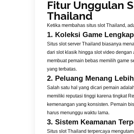
Fitur Unggulan S
Thailand
Ketika membahas situs slot Thailand, ada
1. Koleksi Game Lengkap
Situs slot server Thailand biasanya men
dari slot klasik hingga slot video dengan
membuat pemain bebas memilih game ses
yang terbatas.
2. Peluang Menang Lebih
Salah satu hal yang dicari pemain adala
memiliki reputasi tinggi karena tingkat R
kemenangan yang konsisten. Pemain bis
harus menunggu waktu lama.
3. Sistem Keamanan Terp
Situs slot Thailand terpercaya menguta