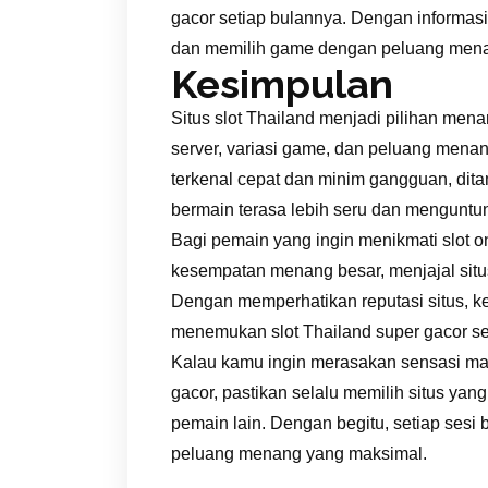
gacor setiap bulannya. Dengan informasi
dan memilih game dengan peluang menan
Kesimpulan
Situs slot Thailand menjadi pilihan men
server, variasi game, dan peluang menan
terkenal cepat dan minim gangguan, dita
bermain terasa lebih seru dan menguntu
Bagi pemain yang ingin menikmati slot o
kesempatan menang besar, menjajal situs
Dengan memperhatikan reputasi situs, 
menemukan slot Thailand super gacor s
Kalau kamu ingin merasakan sensasi mai
gacor, pastikan selalu memilih situs yang
pemain lain. Dengan begitu, setiap sesi 
peluang menang yang maksimal.