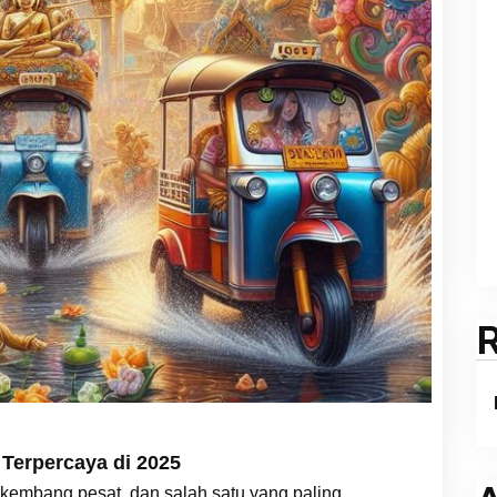
 Terpercaya di 2025
rkembang pesat, dan salah satu yang paling