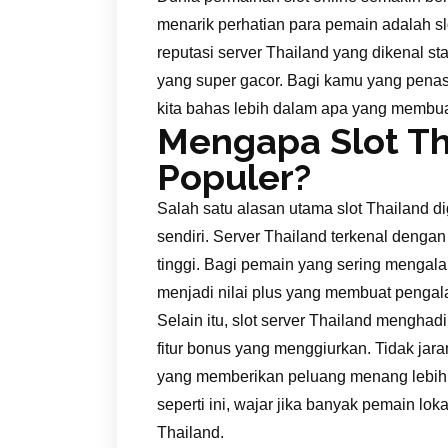
menarik perhatian para pemain adalah slo
reputasi server Thailand yang dikenal s
yang super gacor. Bagi kamu yang penas
kita bahas lebih dalam apa yang membuat
Mengapa Slot Th
Populer?
Salah satu alasan utama slot Thailand di
sendiri. Server Thailand terkenal dengan
tinggi. Bagi pemain yang sering mengalam
menjadi nilai plus yang membuat penga
Selain itu, slot server Thailand mengha
fitur bonus yang menggiurkan. Tidak ja
yang memberikan peluang menang lebih b
seperti ini, wajar jika banyak pemain loka
Thailand.