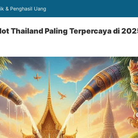
ik & Penghasil Uang
lot Thailand Paling Terpercaya di 202