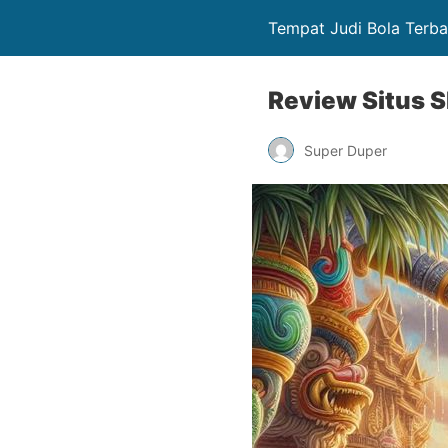
Tempat Judi Bola Terba
Review Situs S
Super Duper