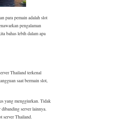
an para pemain adalah slot
n menawarkan pengalaman
ita bahas lebih dalam apa
Server Thailand terkenal
angguan saat bermain slot,
onus yang menggiurkan. Tidak
dibanding server lainnya.
ot server Thailand.