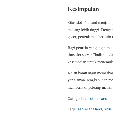
Kesimpulan
Situs slot Thailand menjadi
menang lebih tinggi. Dengan
gacor, pengalaman bermain 
Bagi pemain yang ingin meni
situs slot server Thailand 
kesempatan untuk menemukan
Kalau kamu ingin merasakan 
yang aman, lengkap, dan memi
memberikan peluang menan
Categories:
slot thailand
Tags:
server thailand
,
situs