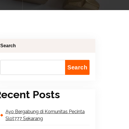
Search
Search
ecent Posts
Ayo Bergabung di Komunitas Pecinta
Slot777 Sekarang