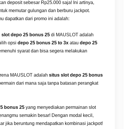
n deposit sebesar Rp25.000 saja! Ini artinya,
tuk memutar gulungan dan berburu jackpot.
u dapatkan dari promo ini adalah:
o
slot depo 25 bonus 25
di MAUSLOT adalah
ilih opsi
depo 25 bonus 25 to 3x
atau
depo 25
memenuhi syarat dan bisa segera melakukan
 karena MAUSLOT adalah
situs slot depo 25 bonus
bermain dari mana saja tanpa batasan perangkat
25 bonus 25
yang menyediakan permainan slot
 menangmu semakin besar! Dengan modal kecil,
r jika beruntung mendapatkan kombinasi jackpot!