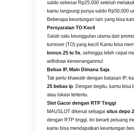
saldo sebesar Rp25.000 setelah melakuka
kamu langsung punya saldo Rp50.000 un
Beberapa keuntungan lain yang bisa kam
Persyaratan TO Kecil
Salah satu keunggulan utama dari prom
turnover (TO) yang kecil! Kamu bisa mem
bonus 25 to 5x
, sehingga lebih cepat 
withdraw kemenanganmu!
Bebas IP, Main Dimana Saja
Tak perlu khawatir dengan batasan IP,
25 bebas ip
. Dengan begitu, kamu bisa 
atau lokasi tertentu.
Slot Gacor dengan RTP Tinggi
MAUSLOT dikenal sebagai
situs depo 
dengan RTP tinggi. Ini berarti peluang
kamu bisa mendapatkan keuntungan besa