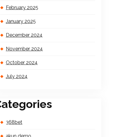
February 2025
January 2025
December 2024
November 2024
October 2024
July 2024
ategories
368bet
akun demo