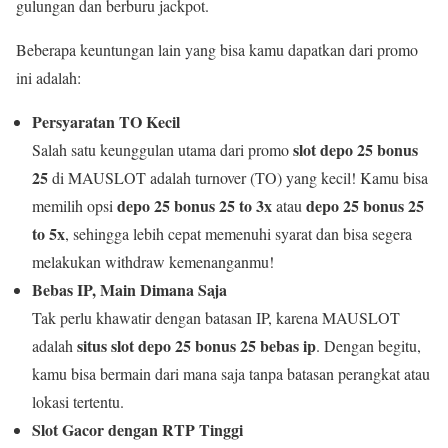
gulungan dan berburu jackpot.
Beberapa keuntungan lain yang bisa kamu dapatkan dari promo
ini adalah:
Persyaratan TO Kecil
slot depo 25 bonus
Salah satu keunggulan utama dari promo
25
di MAUSLOT adalah turnover (TO) yang kecil! Kamu bisa
depo 25 bonus 25 to 3x
depo 25 bonus 25
memilih opsi
atau
to 5x
, sehingga lebih cepat memenuhi syarat dan bisa segera
melakukan withdraw kemenanganmu!
Bebas IP, Main Dimana Saja
Tak perlu khawatir dengan batasan IP, karena MAUSLOT
situs slot depo 25 bonus 25 bebas ip
adalah
. Dengan begitu,
kamu bisa bermain dari mana saja tanpa batasan perangkat atau
lokasi tertentu.
Slot Gacor dengan RTP Tinggi