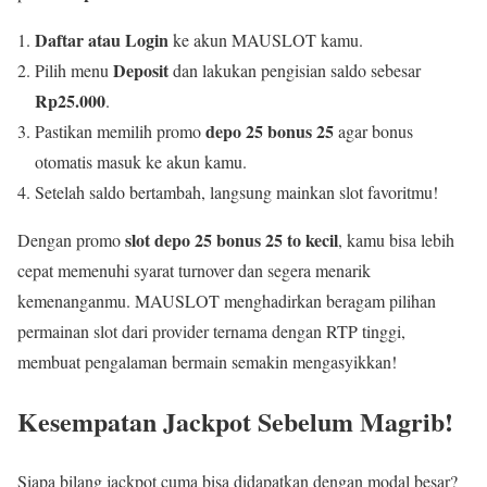
Daftar atau Login
ke akun MAUSLOT kamu.
Deposit
Pilih menu
dan lakukan pengisian saldo sebesar
Rp25.000
.
depo 25 bonus 25
Pastikan memilih promo
agar bonus
otomatis masuk ke akun kamu.
Setelah saldo bertambah, langsung mainkan slot favoritmu!
slot depo 25 bonus 25 to kecil
Dengan promo
, kamu bisa lebih
cepat memenuhi syarat turnover dan segera menarik
kemenanganmu. MAUSLOT menghadirkan beragam pilihan
permainan slot dari provider ternama dengan RTP tinggi,
membuat pengalaman bermain semakin mengasyikkan!
Kesempatan Jackpot Sebelum Magrib!
Siapa bilang jackpot cuma bisa didapatkan dengan modal besar?