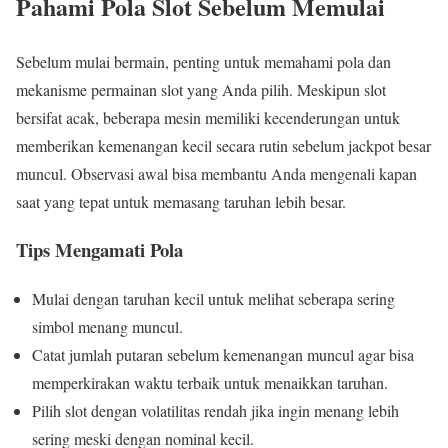
Pahami Pola Slot Sebelum Memulai
Sebelum mulai bermain, penting untuk memahami pola dan
mekanisme permainan slot yang Anda pilih. Meskipun slot
bersifat acak, beberapa mesin memiliki kecenderungan untuk
memberikan kemenangan kecil secara rutin sebelum jackpot besar
muncul. Observasi awal bisa membantu Anda mengenali kapan
saat yang tepat untuk memasang taruhan lebih besar.
Tips Mengamati Pola
Mulai dengan taruhan kecil untuk melihat seberapa sering
simbol menang muncul.
Catat jumlah putaran sebelum kemenangan muncul agar bisa
memperkirakan waktu terbaik untuk menaikkan taruhan.
Pilih slot dengan volatilitas rendah jika ingin menang lebih
sering meski dengan nominal kecil.