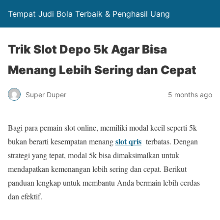
Tempat Judi Bola Terbaik & Penghasil Uang
Trik Slot Depo 5k Agar Bisa
Menang Lebih Sering dan Cepat
Super Duper
5 months ago
Bagi para pemain slot online, memiliki modal kecil seperti 5k
slot qris
bukan berarti kesempatan menang
terbatas. Dengan
strategi yang tepat, modal 5k bisa dimaksimalkan untuk
mendapatkan kemenangan lebih sering dan cepat. Berikut
panduan lengkap untuk membantu Anda bermain lebih cerdas
dan efektif.