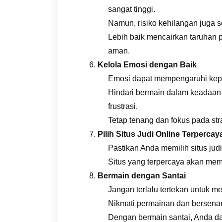
sangat tinggi.
Namun, risiko kehilangan juga s
Lebih baik mencairkan taruhan pa
aman.
Kelola Emosi dengan Baik
Emosi dapat mempengaruhi kep
Hindari bermain dalam keadaan e
frustrasi.
Tetap tenang dan fokus pada str
Pilih Situs Judi Online Terpercay
Pastikan Anda memilih situs judi
Situs yang terpercaya akan me
Bermain dengan Santai
Jangan terlalu tertekan untuk me
Nikmati permainan dan bersena
Dengan bermain santai, Anda d