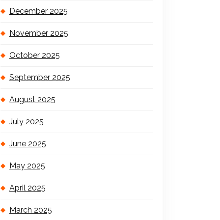
December 2025
November 2025
October 2025
September 2025
August 2025
July 2025
June 2025
May 2025
April 2025
March 2025