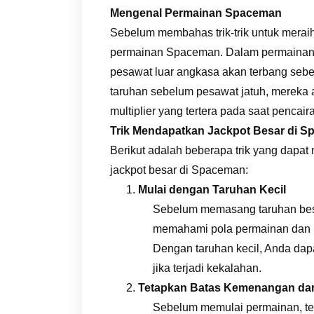
Mengenal Permainan Spaceman
Sebelum membahas trik-trik untuk merai
permainan Spaceman. Dalam permainan 
pesawat luar angkasa akan terbang sebe
taruhan sebelum pesawat jatuh, merek
multiplier yang tertera pada saat pencair
Trik Mendapatkan Jackpot Besar di 
Berikut adalah beberapa trik yang dap
jackpot besar di Spaceman:
Mulai dengan Taruhan Kecil
Sebelum memasang taruhan besa
memahami pola permainan dan ris
Dengan taruhan kecil, Anda dap
jika terjadi kekalahan.
Tetapkan Batas Kemenangan da
Sebelum memulai permainan, t