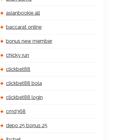
asianbookie all
baccarat online
bonus new member
chicky run
clickbet88
clickbet88 bola
clickbet88 login
cmd368
depo 25 bonus 25
Ibcbet