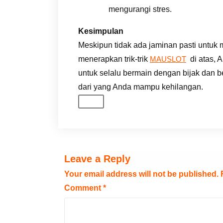
mengurangi stres.
Kesimpulan
Meskipun tidak ada jaminan pasti untuk
menerapkan trik-trik
di atas, 
MAUSLOT
untuk selalu bermain dengan bijak dan b
dari yang Anda mampu kehilangan.
Leave a Reply
Your email address will not be published.
Comment
*