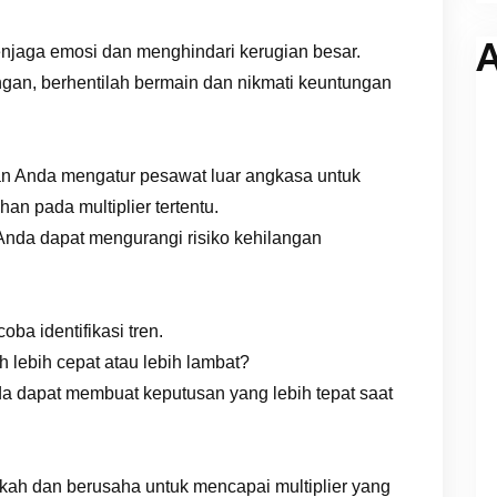
A
njaga emosi dan menghindari kerugian besar.
gan, berhentilah bermain dan nikmati keuntungan
an Anda mengatur pesawat luar angkasa untuk
an pada multiplier tertentu.
 Anda dapat mengurangi risiko kehilangan
ba identifikasi tren.
 lebih cepat atau lebih lambat?
a dapat membuat keputusan yang lebih tepat saat
akah dan berusaha untuk mencapai multiplier yang