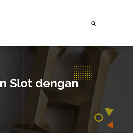
n Slot dengan