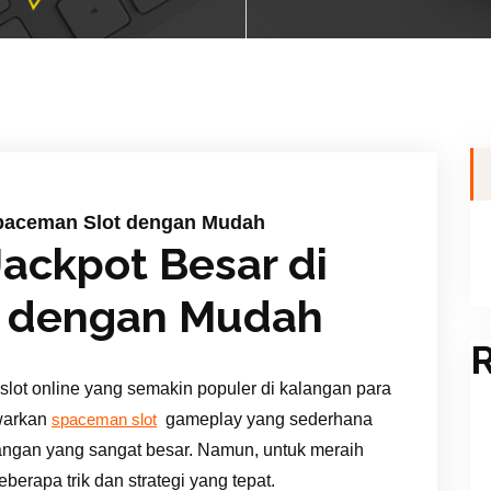
Spaceman Slot dengan Mudah
Jackpot Besar di
t dengan Mudah
R
lot online yang semakin populer di kalangan para
awarkan
gameplay yang sederhana
spaceman slot
ngan yang sangat besar. Namun, untuk meraih
berapa trik dan strategi yang tepat.