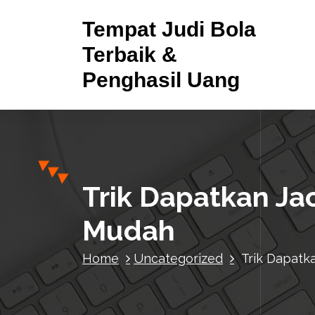
S
Tempat Judi Bola
k
i
Terbaik &
p
Penghasil Uang
t
o
c
o
n
t
e
Trik Dapatkan Ja
n
t
Mudah
Home
Uncategorized
Trik Dapatk