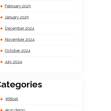
February 2025
January 2025
December 2024
November 2024
October 2024
July 2024
ategories
368bet
akun demo