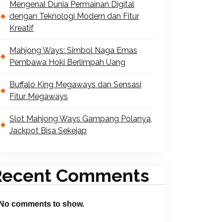
Mengenal Dunia Permainan Digital
dengan Teknologi Modern dan Fitur
Kreatif
Mahjong Ways: Simbol Naga Emas
Pembawa Hoki Berlimpah Uang
Buffalo King Megaways dan Sensasi
Fitur Megaways
Slot Mahjong Ways Gampang Polanya,
Jackpot Bisa Sekejap
Recent Comments
No comments to show.