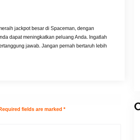
 meraih jackpot besar di Spaceman, dengan
Anda dapat meningkatkan peluang Anda. Ingatlah
ertanggung jawab. Jangan pernah bertaruh lebih
C
Required fields are marked
*