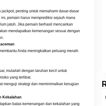
h jackpot, penting untuk memahami dasar-dasar
ini, pemain harus memprediksi sejauh mana
lum jatuh. Jika pemain berhasil mencairkan
a akan mendapatkan kemenangan sesuai dengan
an.
Spaceman
at membantu Anda meningkatkan peluang meraih
r, mulailah dengan taruhan kecil untuk
iko yang terlibat.
at menguji strategi dan meminimalkan kerugian
n Kekalahan
etapkan batas kemenangan dan kekalahan yang