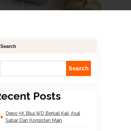
Search
Search
ecent Posts
Depo 5K Bisa WD Berkali Kali, Asal
Sabar Dan Konsisten Main