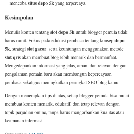
situs depo 5k
mencoba
yang terpercaya.
Kesimpulan
slot depo 5k
Menulis konten tentang
untuk blogger pemula tidak
depo
harus rumit. Fokus pada edukasi pembaca tentang konsep
5k
slot gacor
, strategi
, serta keuntungan menggunakan metode
slot qris
akan membuat blog lebih menarik dan bermanfaat.
Mengedepankan informasi yang jelas, aman, dan relevan dengan
pengalaman pemain baru akan membangun kepercayaan
pembaca sekaligus meningkatkan peringkat SEO blog kamu.
Dengan menerapkan tips di atas, setiap blogger pemula bisa mulai
membuat konten menarik, edukatif, dan tetap relevan dengan
topik perjudian online, tanpa harus mengorbankan kualitas atau
keamanan informasi.