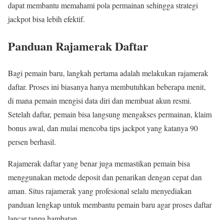
dapat membantu memahami pola permainan sehingga strategi
jackpot bisa lebih efektif.
Panduan Rajamerak Daftar
Bagi pemain baru, langkah pertama adalah melakukan rajamerak
daftar. Proses ini biasanya hanya membutuhkan beberapa menit,
di mana pemain mengisi data diri dan membuat akun resmi.
Setelah daftar, pemain bisa langsung mengakses permainan, klaim
bonus awal, dan mulai mencoba tips jackpot yang katanya 90
persen berhasil.
Rajamerak daftar yang benar juga memastikan pemain bisa
menggunakan metode deposit dan penarikan dengan cepat dan
aman. Situs rajamerak yang profesional selalu menyediakan
panduan lengkap untuk membantu pemain baru agar proses daftar
lancar tanpa hambatan.