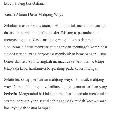
kecewa yang berlebihan.
Kenali Aturan Dasar Mahjong Ways
Sebelum masuk ke tips utama, penting untuk memahami aturan
dasar dari permainan mahjong slot. Biasanya, permainan ini
mengusung tema klasik mahjong yang dikemas dalam bentuk
slot. Pemain harus memutar gulungan dan menunggu kombinasi
simbol tertentu yang berpotensi memberikan kemenangan. Fitur
bonus dan free spin seringkali menjadi daya tarik utama, tetapi
tetap saja keberhasilannya bergantung pada keberuntungan.
Selain itu, setiap permainan mahjong ways, termasuk mahjong
ways 2, memiliki tingkat volatilitas dan pengaturan taruhan yang
berbeda. Mengetahui hal ini akan membantu pemain menentukan
strategi bermain yang sesuai sehingga tidak mudah kecewa saat
hasilnya tidak sesuai harapan.