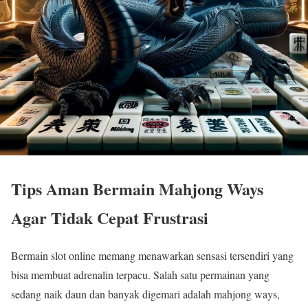
Tips Aman Bermain Mahjong Ways
Agar Tidak Cepat Frustrasi
Bermain slot online memang menawarkan sensasi tersendiri yang
bisa membuat adrenalin terpacu. Salah satu permainan yang
sedang naik daun dan banyak digemari adalah mahjong ways,