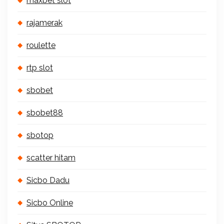
maxbet slot
rajamerak
roulette
rtp slot
sbobet
sbobet88
sbotop
scatter hitam
Sicbo Dadu
Sicbo Online