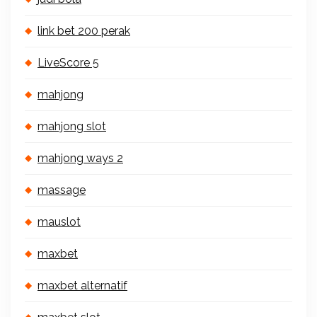
link bet 200 perak
LiveScore 5
mahjong
mahjong slot
mahjong ways 2
massage
mauslot
maxbet
maxbet alternatif