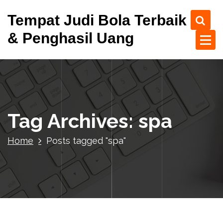
S
Tempat Judi Bola Terbaik
k
i
& Penghasil Uang
p
t
o
c
o
n
t
Tag Archives: spa
e
n
Home
Posts tagged "spa"
t