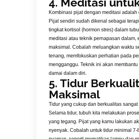
4. Meditasi untu
Kombinasi pijat dengan meditasi adalah c
Pijat sendiri sudah dikenal sebagai ter
tingkat kortisol (hormon stres) dalam t
meditasi atau teknik pernapasan dalam, e
maksimal. Cobalah meluangkan waktu sel
tenang, memfokuskan perhatian pada pe
mengganggu. Teknik ini akan membantu
damai dalam diri.
5. Tidur Berkual
Maksimal
Tidur yang cukup dan berkualitas sangat 
Selama tidur, tubuh kita melakukan prose
yang tegang. Pijat yang kamu lakukan aka
nyenyak. Cobalah untuk tidur minimal 7-
nyaman, seperti mematikan lampu dan m