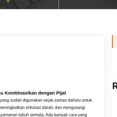
R
u Kombinasikan dengan Pijat
si yang sudah digunakan sejak zaman dahulu untuk
eningkatkan sirkulasi darah, dan mengurangi
enyamanan tubuh semata. Ada banyak cara yang