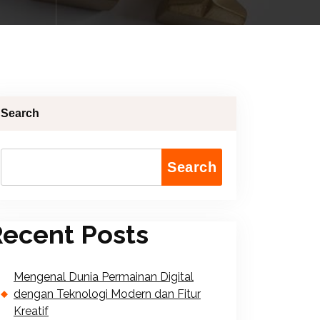
Search
Search
ecent Posts
Mengenal Dunia Permainan Digital
dengan Teknologi Modern dan Fitur
Kreatif