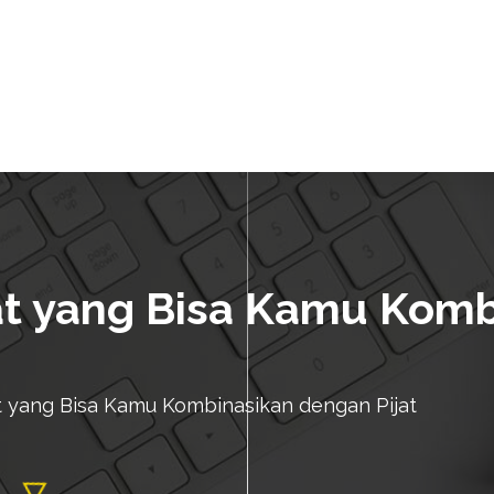
at yang Bisa Kamu Kom
t yang Bisa Kamu Kombinasikan dengan Pijat