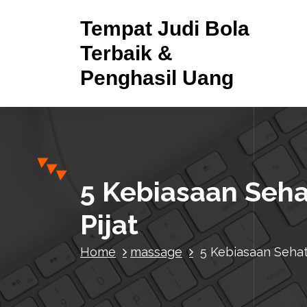
S
Tempat Judi Bola
k
i
Terbaik &
p
Penghasil Uang
t
o
c
o
n
t
e
5 Kebiasaan Seh
n
t
Pijat
Home
massage
5 Kebiasaan Seha