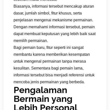
Biasanya, informasi tersebut mencakup aturan
dasar, jumlah simbol, fitur khusus, serta
penjelasan mengenai mekanisme permainan.
Dengan memahami informasi tersebut, pemain
dapat membuat keputusan yang lebih baik saat
memilih permainan.
Bagi pemain baru, fitur seperti ini sangat
membantu karena memberikan kesempatan
untuk mengenal permainan tanpa merasa
kesulitan. Sementara bagi pemain lama,
informasi tersebut bisa menjadi referensi untuk
mencoba jenis permainan yang berbeda.
Pengalaman
Bermain yang
Lebih Personal