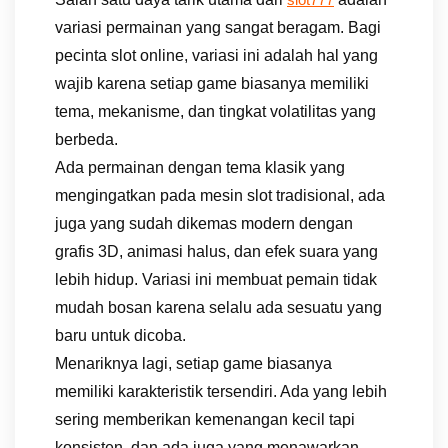
slot777
variasi permainan yang sangat beragam. Bagi
pecinta slot online, variasi ini adalah hal yang
wajib karena setiap game biasanya memiliki
tema, mekanisme, dan tingkat volatilitas yang
berbeda.
Ada permainan dengan tema klasik yang
mengingatkan pada mesin slot tradisional, ada
juga yang sudah dikemas modern dengan
grafis 3D, animasi halus, dan efek suara yang
lebih hidup. Variasi ini membuat pemain tidak
mudah bosan karena selalu ada sesuatu yang
baru untuk dicoba.
Menariknya lagi, setiap game biasanya
memiliki karakteristik tersendiri. Ada yang lebih
sering memberikan kemenangan kecil tapi
konsisten, dan ada juga yang menawarkan