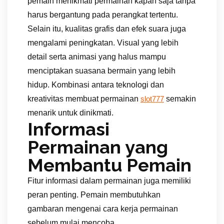
pemain menikmati permainan kapan saja tanpa
harus bergantung pada perangkat tertentu.
Selain itu, kualitas grafis dan efek suara juga
mengalami peningkatan. Visual yang lebih
detail serta animasi yang halus mampu
menciptakan suasana bermain yang lebih
hidup. Kombinasi antara teknologi dan
kreativitas membuat permainan
semakin
slot777
menarik untuk dinikmati.
Informasi
Permainan yang
Membantu Pemain
Fitur informasi dalam permainan juga memiliki
peran penting. Pemain membutuhkan
gambaran mengenai cara kerja permainan
sebelum mulai mencoba.